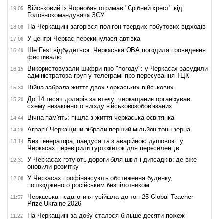
Військовий із Чорнобая отримав "Срібний хрест" від
19:05
Головнокомандувача ЗСУ
На Черкащині загорівся полігон твердих побутових відходів
18:08
У центрі Черкас перекинулася автівка
17:06
Ше.Fest відбудеться: Черкаська ОВА погодила проведення
16:49
фестивалю
Використовували шифри про "погоду": у Черкасах засудили
16:15
адміністратора груп у телеграмі про пересування ТЦК
Війна забрала життя двох черкаських військових
15:33
До 14 тисяч доларів за втечу: черкащанин організував
15:20
схему незаконного виїзду військовозобов'язаних
Вічна пам'ять: пішла з життя черкаська освітянка
14:44
Аграрії Черкащини зібрали перший мільйон тонн зерна
14:26
Без генератора, пандуса та з аварійною душовою: у
13:14
Черкасах перевірили гуртожиток для переселенців
У Черкасах готують дороги біля шкіл і дитсадків: де вже
12:31
оновили розмітку
У Черкасах профінансують обстеження будинку,
12:08
пошкодженого російським безпілотником
Черкаська педагогиня увійшла до топ-25 Global Teacher
11:57
Prize Ukraine 2026
На Черкащині за добу сталося більше десяти пожеж
11:22