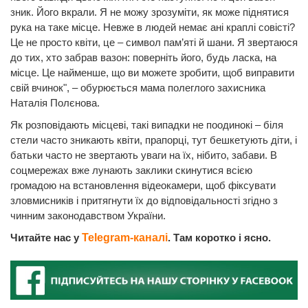
зник. Його вкрали. Я не можу зрозуміти, як може піднятися
рука на таке місце. Невже в людей немає ані краплі совісті?
Це не просто квіти, це – символ пам’яті й шани. Я звертаюся
до тих, хто забрав вазон: поверніть його, будь ласка, на
місце. Це найменше, що ви можете зробити, щоб виправити
свій вчинок", – обурюється мама полеглого захисника
Наталія Полєнова.
Як розповідають місцеві, такі випадки не поодинокі – біля
стели часто зникають квіти, прапорці, тут бешкетують діти, і
батьки часто не звертають уваги на їх, нібито, забави. В
соцмережах вже лунають заклики скинутися всією
громадою на встановлення відеокамери, щоб фіксувати
зловмисників і притягнути їх до відповідальності згідно з
чинним законодавством України.
Читайте нас у
Telegram-каналі
. Там коротко і ясно.