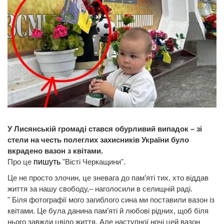
У Лисянській громаді стався обурливий випадок – зі
стели на честь полеглих захисників України було
вкрадено вазон з квітами.
Про це
пишуть
"Вісті Черкащини".
Це не просто злочин, це зневага до пам’яті тих, хто віддав
життя за нашу свободу,– наголосили в селищній раді.
" Біля фотографії мого загиблого сина ми поставили вазон із
квітами. Це була данина пам’яті й любові рідних, щоб біля
нього завжди цвіло життя. Але наступної ночі цей вазон