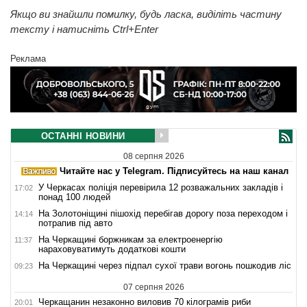
Якщо ви знайшли помилку, будь ласка, виділіть частину
тексту і натисніть Ctrl+Enter
Реклама
ОСТАННІ НОВИНИ
08 серпня 2026
Читайте нас у Telegram. Підписуйтесь на наш канал
У Черкасах поліція перевірила 12 розважальних закладів і
17:02
понад 100 людей
На Золотоніщині пішохід перебігав дорогу поза переходом і
14:14
потрапив під авто
На Черкащині боржникам за електроенергію
11:37
нараховуватимуть додаткові кошти
На Черкащині через підпал сухої трави вогонь пошкодив ліс
09:23
07 серпня 2026
Черкащанин незаконно виловив 70 кілограмів риби
20:01