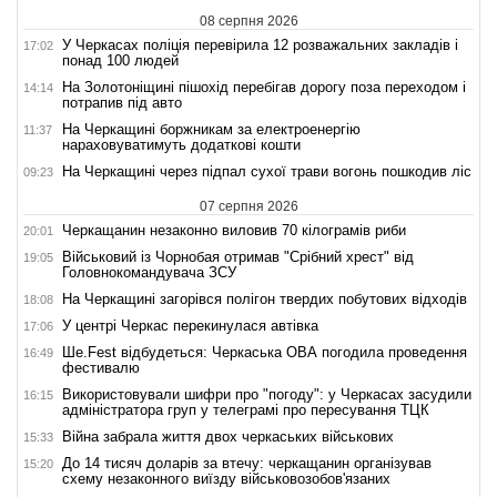
08 серпня 2026
У Черкасах поліція перевірила 12 розважальних закладів і
17:02
понад 100 людей
На Золотоніщині пішохід перебігав дорогу поза переходом і
14:14
потрапив під авто
На Черкащині боржникам за електроенергію
11:37
нараховуватимуть додаткові кошти
На Черкащині через підпал сухої трави вогонь пошкодив ліс
09:23
07 серпня 2026
Черкащанин незаконно виловив 70 кілограмів риби
20:01
Військовий із Чорнобая отримав "Срібний хрест" від
19:05
Головнокомандувача ЗСУ
На Черкащині загорівся полігон твердих побутових відходів
18:08
У центрі Черкас перекинулася автівка
17:06
Ше.Fest відбудеться: Черкаська ОВА погодила проведення
16:49
фестивалю
Використовували шифри про "погоду": у Черкасах засудили
16:15
адміністратора груп у телеграмі про пересування ТЦК
Війна забрала життя двох черкаських військових
15:33
До 14 тисяч доларів за втечу: черкащанин організував
15:20
схему незаконного виїзду військовозобов'язаних