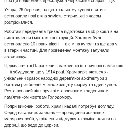
Про це повідомляє пресслужба Черкаської єпархії ПЦУ.
Учора, 26 березня, на центральному куполі святині
встановили нові вікна замість старих, які з часом
розтріскалися.
Роботам передувала тривала підготовка та збір коштів на
виготовлення і монтаж конструкцій. Загалом було
встановлено 10 нових вікон — вісім на куполі та ще два у
вівтарній частині. Для проведення монтажу залучали
автовишку.
Церква святої Параскеви є важливою історичною пам’яткою
— її збудували ще у 1914 році. Храм вирізняється як
унікальний зразок народної дерев’яної архітектури з
багатим різьбленням, має хрещату форму та один купол.
Розташований він поруч зі старовинним кладовищем і
пам’ятником жертвам Голодомору.
Попри виконані роботи, храм і надалі потребує догляду.
Серед нагальних завдань — проведення зовнішніх
малярних робіт, укріплення підмурку та заміна плитки на
доріжці, що веде до церкви.