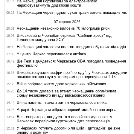
На Черкащині боржникам за електроенергію
11:37
нараховуватимуть додаткові кошти
На Черкащині через підпал сухої трави вогонь пошкодив ліс
09:23
07 серпня 2026
Черкащанин незаконно виловив 70 кілограмів риби
20:01
Військовий із Чорнобая отримав "Срібний хрест" від
19:05
Головнокомандувача ЗСУ
На Черкащині загорівся полігон твердих побутових відходів
18:08
У центрі Черкас перекинулася автівка
17:06
Ше.Fest відбудеться: Черкаська ОВА погодила проведення
16:49
фестивалю
Використовували шифри про "погоду": у Черкасах засудили
16:15
адміністратора груп у телеграмі про пересування ТЦК
Війна забрала життя двох черкаських військових
15:33
До 14 тисяч доларів за втечу: черкащанин організував
15:20
схему незаконного виїзду військовозобов'язаних
Вічна пам'ять: пішла з життя черкаська освітянка
14:44
Аграрії Черкащини зібрали перший мільйон тонн зерна
14:26
Без генератора, пандуса та з аварійною душовою: у
13:14
Черкасах перевірили гуртожиток для переселенців
У Черкасах готують дороги біля шкіл і дитсадків: де вже
12:31
оновили розмітку