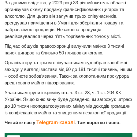
За даними слідства, у 2023 році 33-річний житель області
організував схему продажу фальсифікованих цигарок та
алкоголю. Для цього він залучив трьох співучасників,
орендував приміщення в Умані для зберігання товару та
набрав сімох продавців. Незаконна продукція
реалізовувалася через п’ять торгівельних точок у місті.
Під час обшуків правоохоронці вилучили майже 3 тисячі
пачок цигарок та близько 50 пляшок алкоголю.
Організатору та трьом співучасникам суд обрав запобіжні
заходи у вигляді застави від 60 до 181 тисячі гривень, іншим
– особисте зобов’язання. Також за клопотанням прокурора
арештовано майно підозрюваних.
Учасникам групи інкримінують ч. 3 ст. 28, ч. 1 ст. 204 КК
України. Якщо їхню вину буде доведено, їм загрожує штраф
до 10 тисяч неоподатковуваних мінімумів доходів громадян
із конфіскацією майна та знищенням незаконної продукції.
Читайте нас у
Telegram-каналі
. Там коротко і ясно.