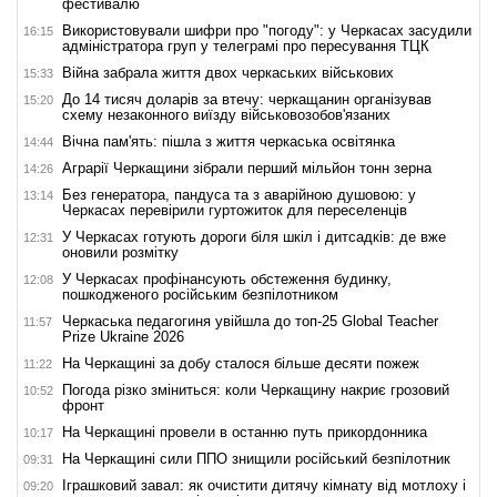
фестивалю
Використовували шифри про "погоду": у Черкасах засудили
16:15
адміністратора груп у телеграмі про пересування ТЦК
Війна забрала життя двох черкаських військових
15:33
До 14 тисяч доларів за втечу: черкащанин організував
15:20
схему незаконного виїзду військовозобов'язаних
Вічна пам'ять: пішла з життя черкаська освітянка
14:44
Аграрії Черкащини зібрали перший мільйон тонн зерна
14:26
Без генератора, пандуса та з аварійною душовою: у
13:14
Черкасах перевірили гуртожиток для переселенців
У Черкасах готують дороги біля шкіл і дитсадків: де вже
12:31
оновили розмітку
У Черкасах профінансують обстеження будинку,
12:08
пошкодженого російським безпілотником
Черкаська педагогиня увійшла до топ-25 Global Teacher
11:57
Prize Ukraine 2026
На Черкащині за добу сталося більше десяти пожеж
11:22
Погода різко зміниться: коли Черкащину накриє грозовий
10:52
фронт
На Черкащині провели в останню путь прикордонника
10:17
На Черкащині сили ППО знищили російський безпілотник
09:31
Іграшковий завал: як очистити дитячу кімнату від мотлоху і
09:20