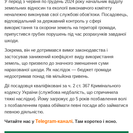
У період з червня по грудень 2024 року начальник відділу
земельних відносин та екології виконавчого комітету
неналежно виконував свої службові обов’язки. Посадовець,
відповідальний за державний контроль у сфері
використання та охорони земель на території громади,
припустився грубих порушень під час розрахунків завданої
шкоди.
Зокрема, він не дотримався вимог законодавства і
застосував занижений коефіцієнт виду використання
земель, що призвело до значного зменшення суми
нарахованої шкоди. Як наслідок — бюджет громади
недоотримав понад пів мільйона гривень.
Дії посадовця кваліфіковані за ч. 2 ст. 367 Кримінального
кодексу України (службова недбалість, що спричинила
тяжкі наслідки). Йому загрожує до 5 років позбавлення волі
з позбавленням права обіймати певні посади або займатися
певною діяльністю.
Читайте нас у
Telegram-каналі
. Там коротко і ясно.