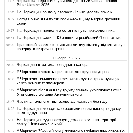
Черкаська педагогиня увійшла до топ-25 Global Teacher
11:57
Prize Ukraine 2026
На Черкащині за добу сталося більше десяти пожеж
11:22
Погода різко зміниться: коли Черкащину накриє грозовий
10:52
фронт
На Черкащині провели в останню путь прикордонника
10:17
На Черкащині сили ППО знищили російський безпілотник
09:31
Іграшковий завал: як очистити дитячу кімнату від мотлоху і
09:20
повернути витрачені гроші
06 серпня 2026
Черкащина втратила розвідника-сапера
20:09
У Черкасах шукають причетних до отруєння дерев
19:03
У Черкасах тимчасово перекриють рух на трьох вулицях
18:08
через ремонт тепломереж
У Черкасах після обвалу ґрунту почали укріплювати схил
17:19
біля скверу Богдана Хмельницького
Частина Тального тимчасово залишиться без газу
16:47
На Черкащині молодята оформили новий паспорт одразу
16:22
після одруження
На Черкащині суд повернув державі землі на території
15:50
парку "Нижньосульський"
У Черкасах 75-річній жінці провели малоінвазивну операцію
15:37