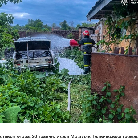
стався вчора, 20 травня, у селі Мошурів Тальнівської грома