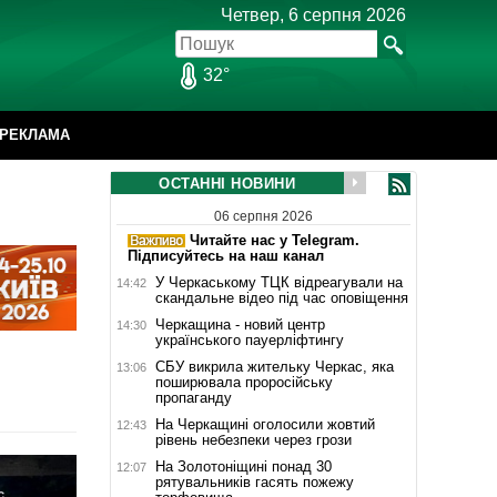
Четвер, 6 серпня 2026
32°
РЕКЛАМА
ОСТАННІ НОВИНИ
06 серпня 2026
Читайте нас у Telegram.
Підписуйтесь на наш канал
У Черкаському ТЦК відреагували на
14:42
скандальне відео під час оповіщення
Черкащина - новий центр
14:30
українського пауерліфтингу
СБУ викрила жительку Черкас, яка
13:06
поширювала проросійську
пропаганду
На Черкащині оголосили жовтий
12:43
рівень небезпеки через грози
На Золотоніщині понад 30
12:07
рятувальників гасять пожежу