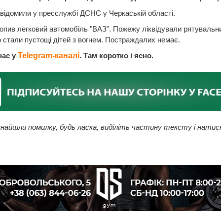
відомили у пресслужбі ДСНС у Черкаській області.
опив легковий автомобіль "ВАЗ". Пожежу ліквідували рятувальн
стали пустощі дітей з вогнем. Постраждалих немає.
нас у
Telegram-каналі
. Там коротко і ясно.
найшли помилку, будь ласка, виділіть частину тексту і натис