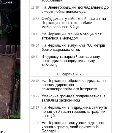
торфовища
На Звенигородщині доглядальник до
11:59
смерті побив пенсіонера
Омбудсман: у військовій частині на
10:58
Черкащині жорстоко побили
мобілізованого бійця
На Черкащині п'яний мотоцикліст
10:13
зіткнувся з мопедом
На Черкащині вилучили 700 метрів
09:54
браконьєрських сіток
В одному із парків Черкас знову
09:11
пошкодили попереджувальну
табличку
05 серпня 2026
На Черкащині обрали кандидата на
20:15
посаду директора
психоневрологічного інтернату
Уманська громада попрощається із
19:22
загиблим захисником
На Черкащині з підрядника стягнуть
18:17
понад 670 тисяч гривень штрафних
санкцій
На Черкащині врятували рідкісного
17:09
чорного грифа, який прилетів із
Болгарії
ди.