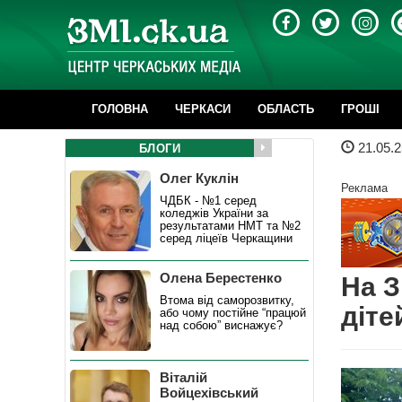
ГОЛОВНА
ЧЕРКАСИ
ОБЛАСТЬ
ГРОШІ
21.05.2
БЛОГИ
Олег Куклін
Реклама
ЧДБК - №1 серед
коледжів України за
результатами НМТ та №2
серед ліцеїв Черкащини
Олена Берестенко
На З
Втома від саморозвитку,
діте
або чому постійне “працюй
над собою” виснажує?
Віталій
Войцехівський