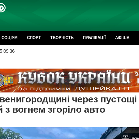
CОЦІУМ
СПОРТ
ТВОРЧІСТЬ
ПУБЛІКАЦІЇ
АФІША
5 09:36
венигородщині через пустощі
й з вогнем згоріло авто