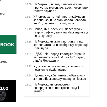
На Черкащині водій легковика не
16:38
пропустив мотоцикл: двох потерпілих
госпіталізували
ики.
У Черкасах петиція проти забудови
15:57
зеленої зони на Чорновола набрала
необхідну кількість підписів
Понад 1600 звернень через укуси
15:13
тварин зафіксували на Черкащині від
початку року
На Черкащині жінка потрапила під
14:58
колеса авто на пішохідному переході
і загинула
ЧДБК - №1 серед коледжів України
13:51
за результатами НМТ та №2 серед
ліцеїв Черкащини
ніть
У Дахнівському лісництві виявили
13:12
незаконне будівництво
Під час служби раптово обірвалося
12:54
життя військовослужбовця з Черкас
На Черкащині оголосили
12:01
попередження про грози, град і
шквали