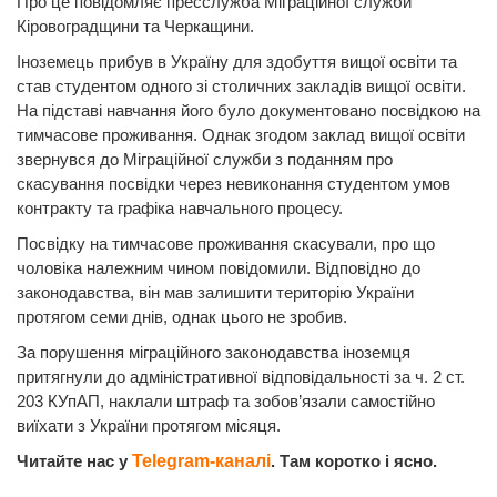
Про це повідомляє пресслужба Міграційної служби
Кіровоградщини та Черкащини.
Іноземець прибув в Україну для здобуття вищої освіти та
став студентом одного зі столичних закладів вищої освіти.
На підставі навчання його було документовано посвідкою на
тимчасове проживання. Однак згодом заклад вищої освіти
звернувся до Міграційної служби з поданням про
скасування посвідки через невиконання студентом умов
контракту та графіка навчального процесу.
Посвідку на тимчасове проживання скасували, про що
чоловіка належним чином повідомили. Відповідно до
законодавства, він мав залишити територію України
протягом семи днів, однак цього не зробив.
За порушення міграційного законодавства іноземця
притягнули до адміністративної відповідальності за ч. 2 ст.
203 КУпАП, наклали штраф та зобов’язали самостійно
виїхати з України протягом місяця.
Читайте нас у
Telegram-каналі
. Там коротко і ясно.