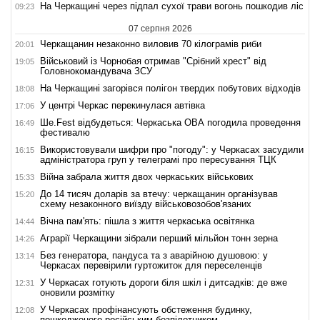
На Черкащині через підпал сухої трави вогонь пошкодив ліс
09:23
07 серпня 2026
Черкащанин незаконно виловив 70 кілограмів риби
20:01
Військовий із Чорнобая отримав "Срібний хрест" від
19:05
Головнокомандувача ЗСУ
На Черкащині загорівся полігон твердих побутових відходів
18:08
У центрі Черкас перекинулася автівка
17:06
Ше.Fest відбудеться: Черкаська ОВА погодила проведення
16:49
фестивалю
Використовували шифри про "погоду": у Черкасах засудили
16:15
адміністратора груп у телеграмі про пересування ТЦК
Війна забрала життя двох черкаських військових
15:33
До 14 тисяч доларів за втечу: черкащанин організував
15:20
схему незаконного виїзду військовозобов'язаних
Вічна пам'ять: пішла з життя черкаська освітянка
14:44
Аграрії Черкащини зібрали перший мільйон тонн зерна
14:26
Без генератора, пандуса та з аварійною душовою: у
13:14
Черкасах перевірили гуртожиток для переселенців
У Черкасах готують дороги біля шкіл і дитсадків: де вже
12:31
оновили розмітку
У Черкасах профінансують обстеження будинку,
12:08
пошкодженого російським безпілотником