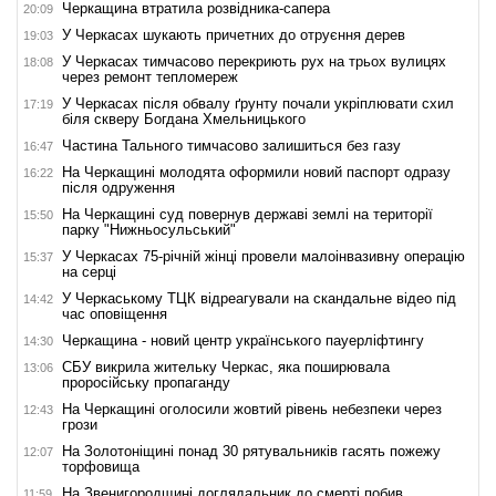
Черкащина втратила розвідника-сапера
20:09
У Черкасах шукають причетних до отруєння дерев
19:03
У Черкасах тимчасово перекриють рух на трьох вулицях
18:08
через ремонт тепломереж
У Черкасах після обвалу ґрунту почали укріплювати схил
17:19
біля скверу Богдана Хмельницького
Частина Тального тимчасово залишиться без газу
16:47
На Черкащині молодята оформили новий паспорт одразу
16:22
після одруження
На Черкащині суд повернув державі землі на території
15:50
парку "Нижньосульський"
У Черкасах 75-річній жінці провели малоінвазивну операцію
15:37
на серці
У Черкаському ТЦК відреагували на скандальне відео під
14:42
час оповіщення
Черкащина - новий центр українського пауерліфтингу
14:30
СБУ викрила жительку Черкас, яка поширювала
13:06
проросійську пропаганду
На Черкащині оголосили жовтий рівень небезпеки через
12:43
грози
На Золотоніщині понад 30 рятувальників гасять пожежу
12:07
торфовища
На Звенигородщині доглядальник до смерті побив
11:59