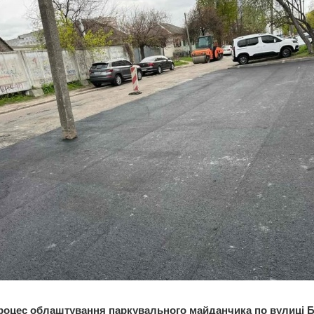
роцес облаштування паркувального майданчика по вулиці 