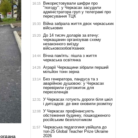
Використовували шифри про
16:15
"погоду": у Черкасах засудили
адміністратора груп у телеграмі про
пересування ТЦК
Війна забрала життя двох черкаських
15:33
військових
До 14 тисяч доларів за втечу:
15:20
черкащанин організував схему
незаконного виїзду
військовозобов'язаних
Вічна пам'ять: пішла з життя
14:44
черкаська освітянка
Аграрії Черкащини зібрали перший
14:26
мільйон тонн зерна
Без генератора, пандуса та з
13:14
аварійною душовою: у Черкасах
перевірили гуртожиток для
переселенців
У Черкасах готують дороги біля шкіл
12:31
і дитсадків: де вже оновили розмітку
У Черкасах профінансують
12:08
обстеження будинку, пошкодженого
російським безпілотником
Черкаська педагогиня увійшла до
11:57
топ-25 Global Teacher Prize Ukraine
2026
Богдана