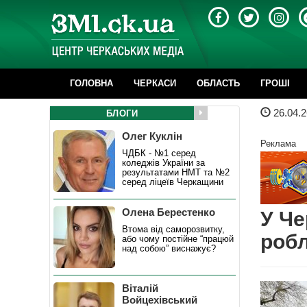
ГОЛОВНА
ЧЕРКАСИ
ОБЛАСТЬ
ГРОШІ
26.04.2
БЛОГИ
Олег Куклін
Реклама
ЧДБК - №1 серед
коледжів України за
результатами НМТ та №2
серед ліцеїв Черкащини
Олена Берестенко
У Че
Втома від саморозвитку,
робл
або чому постійне “працюй
над собою” виснажує?
Віталій
Войцехівський