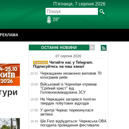
П'ятниця, 7 серпня 2026
28°
РЕКЛАМА
ОСТАННІ НОВИНИ
07 серпня 2026
Читайте нас у Telegram.
Підписуйтесь на наш канал
Черкащанин незаконно виловив 70
20:01
кілограмів риби
Військовий із Чорнобая отримав
19:05
"Срібний хрест" від
тури
Головнокомандувача ЗСУ
На Черкащині загорівся полігон
18:08
твердих побутових відходів
У центрі Черкас перекинулася
17:06
автівка
Ше.Fest відбудеться: Черкаська ОВА
16:49
погодила проведення фестивалю