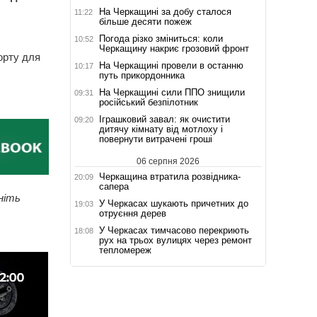
На Черкащині за добу сталося
11:22
більше десяти пожеж
Погода різко зміниться: коли
10:52
Черкащину накриє грозовий фронт
орту для
На Черкащині провели в останню
10:17
путь прикордонника
На Черкащині сили ППО знищили
09:31
російський безпілотник
Іграшковий завал: як очистити
09:20
дитячу кімнату від мотлоху і
повернути витрачені гроші
06 серпня 2026
Черкащина втратила розвідника-
20:09
сапера
ніть
У Черкасах шукають причетних до
19:03
отруєння дерев
У Черкасах тимчасово перекриють
18:08
рух на трьох вулицях через ремонт
тепломереж