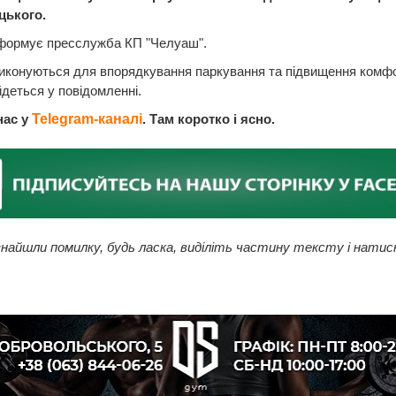
цького.
нформує пресслужба КП "Челуаш".
виконуються для впорядкування паркування та підвищення комф
 йдеться у повідомленні.
нас у
Telegram-каналі
. Там коротко і ясно.
найшли помилку, будь ласка, виділіть частину тексту і натис