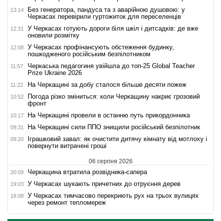
Без генератора, пандуса та з аварійною душовою: у
13:14
Черкасах перевірили гуртожиток для переселенців
У Черкасах готують дороги біля шкіл і дитсадків: де вже
12:31
оновили розмітку
У Черкасах профінансують обстеження будинку,
12:08
пошкодженого російським безпілотником
Черкаська педагогиня увійшла до топ-25 Global Teacher
11:57
Prize Ukraine 2026
На Черкащині за добу сталося більше десяти пожеж
11:22
Погода різко зміниться: коли Черкащину накриє грозовий
10:52
фронт
На Черкащині провели в останню путь прикордонника
10:17
На Черкащині сили ППО знищили російський безпілотник
09:31
Іграшковий завал: як очистити дитячу кімнату від мотлоху і
09:20
повернути витрачені гроші
06 серпня 2026
Черкащина втратила розвідника-сапера
20:09
У Черкасах шукають причетних до отруєння дерев
19:03
У Черкасах тимчасово перекриють рух на трьох вулицях
18:08
через ремонт тепломереж