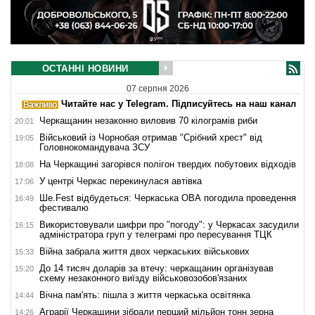
ОСТАННІ НОВИНИ
07 серпня 2026
Читайте нас у Telegram. Підписуйтесь на наш канал
Черкащанин незаконно виловив 70 кілограмів риби
20:01
Військовий із Чорнобая отримав "Срібний хрест" від
19:05
Головнокомандувача ЗСУ
На Черкащині загорівся полігон твердих побутових відходів
18:08
У центрі Черкас перекинулася автівка
17:06
Ше.Fest відбудеться: Черкаська ОВА погодила проведення
16:49
фестивалю
Використовували шифри про "погоду": у Черкасах засудили
16:15
адміністратора груп у телеграмі про пересування ТЦК
Війна забрала життя двох черкаських військових
15:33
До 14 тисяч доларів за втечу: черкащанин організував
15:20
схему незаконного виїзду військовозобов'язаних
Вічна пам'ять: пішла з життя черкаська освітянка
14:44
Аграрії Черкащини зібрали перший мільйон тонн зерна
14:26