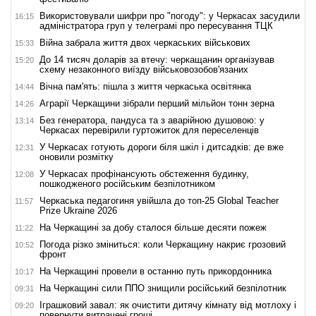
Використовували шифри про "погоду": у Черкасах засудили
16:15
адміністратора груп у телеграмі про пересування ТЦК
Війна забрала життя двох черкаських військових
15:33
До 14 тисяч доларів за втечу: черкащанин організував
15:20
схему незаконного виїзду військовозобов'язаних
Вічна пам'ять: пішла з життя черкаська освітянка
14:44
Аграрії Черкащини зібрали перший мільйон тонн зерна
14:26
Без генератора, пандуса та з аварійною душовою: у
13:14
Черкасах перевірили гуртожиток для переселенців
У Черкасах готують дороги біля шкіл і дитсадків: де вже
12:31
оновили розмітку
У Черкасах профінансують обстеження будинку,
12:08
пошкодженого російським безпілотником
Черкаська педагогиня увійшла до топ-25 Global Teacher
11:57
Prize Ukraine 2026
На Черкащині за добу сталося більше десяти пожеж
11:22
Погода різко зміниться: коли Черкащину накриє грозовий
10:52
фронт
На Черкащині провели в останню путь прикордонника
10:17
На Черкащині сили ППО знищили російський безпілотник
09:31
Іграшковий завал: як очистити дитячу кімнату від мотлоху і
09:20
повернути витрачені гроші