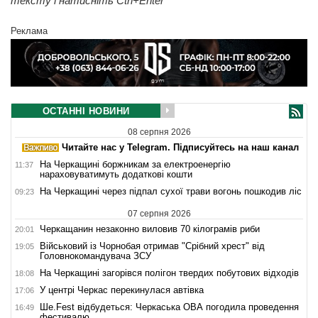
тексту і натисніть Ctrl+Enter
Реклама
ОСТАННІ НОВИНИ
08 серпня 2026
Читайте нас у Telegram. Підписуйтесь на наш канал
На Черкащині боржникам за електроенергію
11:37
нараховуватимуть додаткові кошти
На Черкащині через підпал сухої трави вогонь пошкодив ліс
09:23
07 серпня 2026
Черкащанин незаконно виловив 70 кілограмів риби
20:01
Військовий із Чорнобая отримав "Срібний хрест" від
19:05
Головнокомандувача ЗСУ
На Черкащині загорівся полігон твердих побутових відходів
18:08
У центрі Черкас перекинулася автівка
17:06
Ше.Fest відбудеться: Черкаська ОВА погодила проведення
16:49
фестивалю