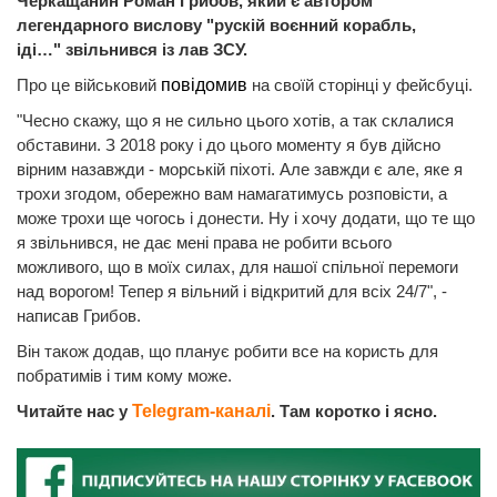
Черкащанин Роман Грибов, який є автором
легендарного вислову "рускій воєнний корабль,
іді…" звільнився із лав ЗСУ.
Про це військовий
повідомив
на своїй сторінці у фейсбуці.
"Чесно скажу, що я не сильно цього хотів, а так склалися
обставини. З 2018 року і до цього моменту я був дійсно
вірним назавжди - морській піхоті. Але завжди є але, яке я
трохи згодом, обережно вам намагатимусь розповісти, а
може трохи ще чогось і донести. Ну і хочу додати, що те що
я звільнився, не дає мені права не робити всього
можливого, що в моїх силах, для нашої спільної перемоги
над ворогом! Тепер я вільний і відкритий для всіх 24/7", -
написав Грибов.
Він також додав, що планує робити все на користь для
побратимів і тим кому може.
Читайте нас у
Telegram-каналі
. Там коротко і ясно.