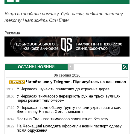
Якщо ви знайшли помилку, будь ласка, виділіть частину
тексту і натисніть Ctrl+Enter
Реклама
ОСТАННІ НОВИНИ
06 серпня 2026
Читайте нас у Telegram. Підписуйтесь на наш канал
У Черкасах шукають причетних до отруєння дерев
19:03
У Черкасах тимчасово перекриють рух на трьох вулицях
18:08
через ремонт тепломереж
У Черкасах після обвалу ґрунту почали укріплювати схил
17:19
біля скверу Богдана Хмельницького
Частина Тального тимчасово залишиться без газу
16:47
На Черкащині молодята оформили новий паспорт одразу
16:22
після одруження