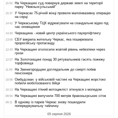
На Черкащині суд повернув державі землі на території
15:50
парку "Нижньосульський"
У Черкасах 75-річній жінці провели малоінвазивну операцію
15:37
на серці
У Черкаському ТЦК відреагували на скандальне відео під
14:42
час оповіщення
Черкащина - новий центр українського пауерліфтингу
14:30
СБУ викрила жительку Черкас, яка поширювала
13:06
проросійську пропаганду
На Черкащині оголосили жовтий рівень небезпеки через
12:43
грози
На Золотоніщині понад 30 рятувальників гасять пожежу
12:07
торфовища
На Звенигородщині доглядальник до смерті побив
11:59
пенсіонера
Омбудсман: у військовій частині на Черкащині жорстоко
10:58
побили мобілізованого бійця
На Черкащині п'яний мотоцикліст зіткнувся з мопедом
10:13
На Черкащині вилучили 700 метрів браконьєрських сіток
09:54
В одному із парків Черкас знову пошкодили
09:11
попереджувальну табличку
05 серпня 2026