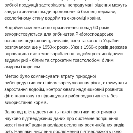
рибної продукції застерігають: непродумані рішення можуть
завдати значної шкоди продовольчій безпеці держави,
екологічному стану водойм та економіці країни.
Водойми комплексного призначення понад 60 років
використовуються для рибництва Рибогосподарське
освоєння водосховищ, лиманів, озер та каналів України
розпочалося ще у 1950-х роках. Уже з 1960-х років держава
впровадила системне зариблення водойм рослиноїдними
видами риб - білим та строкатим товстолобом, білим
амуром і коропом.
Метою було компенсувати втрату природної
рибопродуктивності після зарегулювання річок, стримувати
заростання водойм, контролювати надлишковий розвиток
фітопланктону та підвищувати рибопродуктивність без
використання кормів.
За понад шість десятиліть такої практики не отримано
науково підтверджених даних про системне погіршення
якості питної води внаслідок вселення рослиноїдних видів
риб. Навпаки, численні дослідження підтверджують їхню