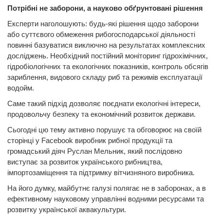
Потрібні не заборони, а науково обґрунтовані рішення
Експерти наголошують: будь-які рішення щодо заборони
або суттєвого обмеження рибогосподарської діяльності
повинні базуватися виключно на результатах комплексних
досліджень. Необхідний постійний моніторинг гідрохімічних,
гідробіологічних та екологічних показників, контроль обсягів
зариблення, видового складу риб та режимів експлуатації
водойм.
Саме такий підхід дозволяє поєднати екологічні інтереси,
продовольчу безпеку та економічний розвиток держави.
Сьогодні цю тему активно порушує та обговорює на своїй
сторінці у Facebook виробник рибної продукції та
громадський діяч Руслан Мельник, який послідовно
виступає за розвиток українського рибництва,
імпортозаміщення та підтримку вітчизняного виробника.
На його думку, майбутнє галузі полягає не в заборонах, а в
ефективному науковому управлінні водними ресурсами та
розвитку української аквакультури.