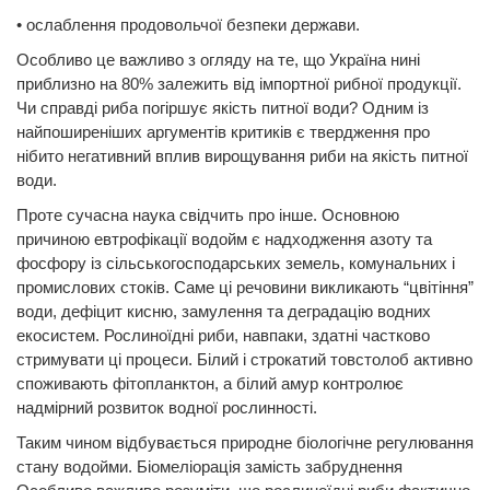
• ослаблення продовольчої безпеки держави.
Особливо це важливо з огляду на те, що Україна нині
приблизно на 80% залежить від імпортної рибної продукції.
Чи справді риба погіршує якість питної води? Одним із
найпоширеніших аргументів критиків є твердження про
нібито негативний вплив вирощування риби на якість питної
води.
Проте сучасна наука свідчить про інше. Основною
причиною евтрофікації водойм є надходження азоту та
фосфору із сільськогосподарських земель, комунальних і
промислових стоків. Саме ці речовини викликають “цвітіння”
води, дефіцит кисню, замулення та деградацію водних
екосистем. Рослиноїдні риби, навпаки, здатні частково
стримувати ці процеси. Білий і строкатий товстолоб активно
споживають фітопланктон, а білий амур контролює
надмірний розвиток водної рослинності.
Таким чином відбувається природне біологічне регулювання
стану водойми. Біомеліорація замість забруднення