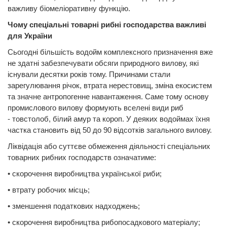
важливу біомеліоративну функцію.
Чому спеціальні товарні рибні господарства важливі
для України
Сьогодні більшість водойм комплексного призначення вже
не здатні забезпечувати обсяги природного вилову, які
існували десятки років тому. Причинами стали
зарегулювання річок, втрата нерестовищ, зміна екосистем
та значне антропогенне навантаження. Саме тому основу
промислового вилову формують вселені види риб
- товстолоб, білий амур та короп. У деяких водоймах їхня
частка становить від 50 до 90 відсотків загального вилову.
Ліквідація або суттєве обмеження діяльності спеціальних
товарних рибних господарств означатиме:
• скорочення виробництва української риби;
• втрату робочих місць;
• зменшення податкових надходжень;
• скорочення виробництва рибопосадкового матеріалу;