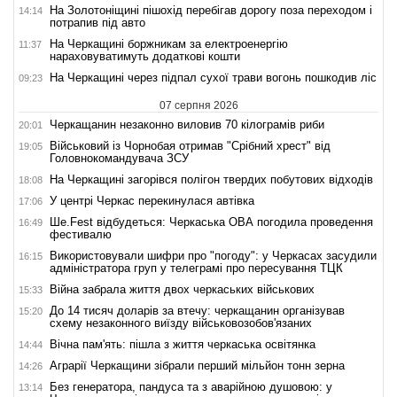
На Золотоніщині пішохід перебігав дорогу поза переходом і
14:14
потрапив під авто
На Черкащині боржникам за електроенергію
11:37
нараховуватимуть додаткові кошти
На Черкащині через підпал сухої трави вогонь пошкодив ліс
09:23
07 серпня 2026
Черкащанин незаконно виловив 70 кілограмів риби
20:01
Військовий із Чорнобая отримав "Срібний хрест" від
19:05
Головнокомандувача ЗСУ
На Черкащині загорівся полігон твердих побутових відходів
18:08
У центрі Черкас перекинулася автівка
17:06
Ше.Fest відбудеться: Черкаська ОВА погодила проведення
16:49
фестивалю
Використовували шифри про "погоду": у Черкасах засудили
16:15
адміністратора груп у телеграмі про пересування ТЦК
Війна забрала життя двох черкаських військових
15:33
До 14 тисяч доларів за втечу: черкащанин організував
15:20
схему незаконного виїзду військовозобов'язаних
Вічна пам'ять: пішла з життя черкаська освітянка
14:44
Аграрії Черкащини зібрали перший мільйон тонн зерна
14:26
Без генератора, пандуса та з аварійною душовою: у
13:14