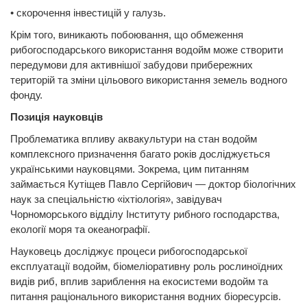
• скорочення інвестицій у галузь.
Крім того, виникають побоювання, що обмеження
рибогосподарського використання водойм може створити
передумови для активнішої забудови прибережних
територій та зміни цільового використання земель водного
фонду.
Позиція науковців
Проблематика впливу аквакультури на стан водойм
комплексного призначення багато років досліджується
українськими науковцями. Зокрема, цим питанням
займається Кутіщев Павло Сергійович — доктор біологічних
наук за спеціальністю «іхтіологія», завідувач
Чорноморського відділу Інституту рибного господарства,
екології моря та океанографії.
Науковець досліджує процеси рибогосподарської
експлуатації водойм, біомеліоративну роль рослиноїдних
видів риб, вплив зариблення на екосистеми водойм та
питання раціонального використання водних біоресурсів.