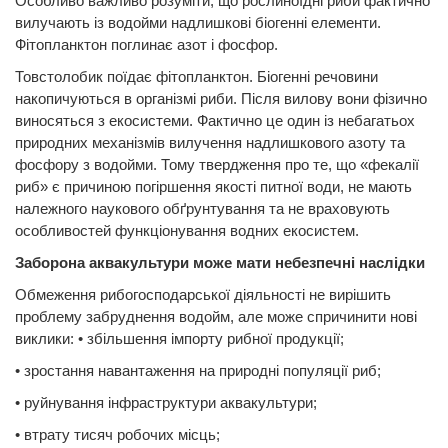
Особливо важливо розуміти, що рослиноїдні риби фактично
вилучають із водойми надлишкові біогенні елементи.
Фітопланктон поглинає азот і фосфор.
Товстолобик поїдає фітопланктон. Біогенні речовини
накопичуються в організмі риби. Після вилову вони фізично
виносяться з екосистеми. Фактично це один із небагатьох
природних механізмів вилучення надлишкового азоту та
фосфору з водойми. Тому твердження про те, що «фекалії
риб» є причиною погіршення якості питної води, не мають
належного наукового обґрунтування та не враховують
особливостей функціонування водних екосистем.
Заборона аквакультури може мати небезпечні наслідки
Обмеження рибогосподарської діяльності не вирішить
проблему забруднення водойм, але може спричинити нові
виклики: • збільшення імпорту рибної продукції;
• зростання навантаження на природні популяції риб;
• руйнування інфраструктури аквакультури;
• втрату тисяч робочих місць;