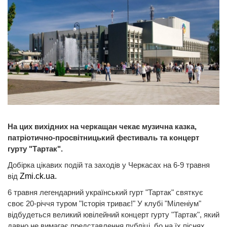
На цих вихідних на черкащан чекає музична казка,
патріотично-просвітницький фестиваль та концерт
гурту "Тартак".
Добірка цікавих подій та заходів у Черкасах на 6-9 травня
від
Zmi.ck.ua.
6 травня легендарний український гурт "Тартак" святкує
своє 20-річчя туром "Iсторiя триває!" У клубі "Міленіум"
відбудеться великий ювiлейний концерт гурту "Тартак", який
давно не вимагає представлення публіці, бо на їх піснях