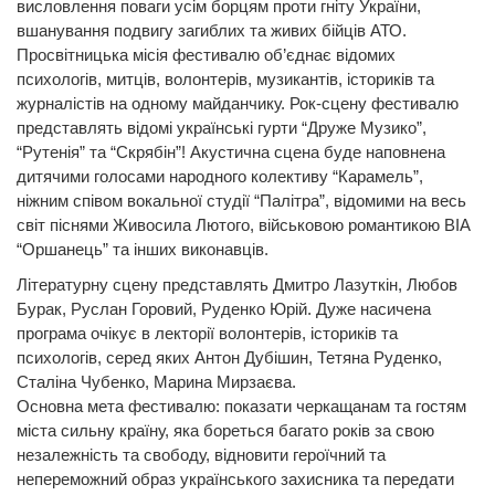
висловлення поваги усім борцям проти гніту України,
вшанування подвигу загиблих та живих бійців АТО.
Просвітницька місія фестивалю об’єднає відомих
психологів, митців, волонтерів, музикантів, істориків та
журналістів на одному майданчику. Рок-сцену фестивалю
представлять відомі українські гурти “Друже Музико”,
“Рутенія” та “Скрябін”! Акустична сцена буде наповнена
дитячими голосами народного колективу “Карамель”,
ніжним співом вокальної студії “Палітра”, відомими на весь
світ піснями Живосила Лютого, військовою романтикою ВІА
“Оршанець” та інших виконавців.
Літературну сцену представлять Дмитро Лазуткін, Любов
Бурак, Руслан Горовий, Руденко Юрій. Дуже насичена
програма очікує в лекторії волонтерів, істориків та
психологів, серед яких Антон Дубішин, Тетяна Руденко,
Сталіна Чубенко, Марина Мирзаєва.
Основна мета фестивалю: показати черкащанам та гостям
міста сильну країну, яка бореться багато років за свою
незалежність та свободу, відновити героїчний та
непереможний образ українського захисника та передати