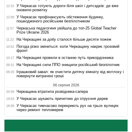
У Черкасах готують дороги біля шкіл і дитсадків: де вже
12:31
оновили розмітку
У Черкасах профінансують обстеження будинку,
12:08
пошкодженого російським безпілотником
Черкаська педагогиня увійшла до топ-25 Global Teacher
11:57
Prize Ukraine 2026
На Черкащині за добу сталося більше десяти пожеж
11:22
Погода різко зміниться: коли Черкащину накриє грозовий
10:52
фронт
На Черкащині провели в останню путь прикордонника
10:17
На Черкащині сили ППО знищили російський безпілотник
09:31
Іграшковий завал: як очистити дитячу кімнату від мотлоху і
09:20
повернути витрачені гроші
06 серпня 2026
Черкащина втратила розвідника-сапера
20:09
У Черкасах шукають причетних до отруєння дерев
19:03
У Черкасах тимчасово перекриють рух на трьох вулицях
18:08
через ремонт тепломереж