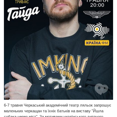
6-7 травня Черкаський академічний театр ляльок запрошує
маленьких черкащан та їхніх батьків на виставу "Йшла
собака через міст". За мотивами українського дитячого