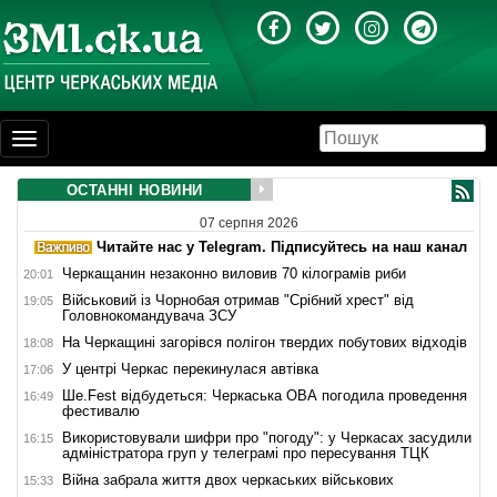
Toggle
navigation
ОСТАННІ НОВИНИ
07 серпня 2026
Читайте нас у Telegram. Підписуйтесь на наш канал
Черкащанин незаконно виловив 70 кілограмів риби
20:01
Військовий із Чорнобая отримав "Срібний хрест" від
19:05
Головнокомандувача ЗСУ
На Черкащині загорівся полігон твердих побутових відходів
18:08
У центрі Черкас перекинулася автівка
17:06
Ше.Fest відбудеться: Черкаська ОВА погодила проведення
16:49
фестивалю
Використовували шифри про "погоду": у Черкасах засудили
16:15
адміністратора груп у телеграмі про пересування ТЦК
Війна забрала життя двох черкаських військових
15:33