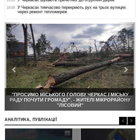
У Черкасах тимчасово перекриють рух на трьох вулицях
18:08
через ремонт тепломереж
Назад
Впер
"ПРОСИМО МІСЬКОГО ГОЛОВУ ЧЕРКАС І МІСЬКУ
РАДУ ПОЧУТИ ГРОМАДУ", - ЖИТЕЛІ МІКРОРАЙОНУ
"ЛІСОВИЙ"
АНАЛІТИКА, ПУБЛІКАЦІЇ