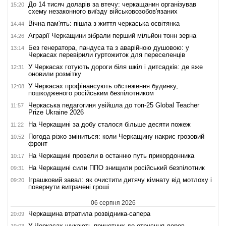
До 14 тисяч доларів за втечу: черкащанин організував
15:20
схему незаконного виїзду військовозобов'язаних
Вічна пам'ять: пішла з життя черкаська освітянка
14:44
Аграрії Черкащини зібрали перший мільйон тонн зерна
14:26
Без генератора, пандуса та з аварійною душовою: у
13:14
Черкасах перевірили гуртожиток для переселенців
У Черкасах готують дороги біля шкіл і дитсадків: де вже
12:31
оновили розмітку
У Черкасах профінансують обстеження будинку,
12:08
пошкодженого російським безпілотником
Черкаська педагогиня увійшла до топ-25 Global Teacher
11:57
Prize Ukraine 2026
На Черкащині за добу сталося більше десяти пожеж
11:22
Погода різко зміниться: коли Черкащину накриє грозовий
10:52
фронт
На Черкащині провели в останню путь прикордонника
10:17
На Черкащині сили ППО знищили російський безпілотник
09:31
Іграшковий завал: як очистити дитячу кімнату від мотлоху і
09:20
повернути витрачені гроші
06 серпня 2026
Черкащина втратила розвідника-сапера
20:09
У Черкасах шукають причетних до отруєння дерев
19:03