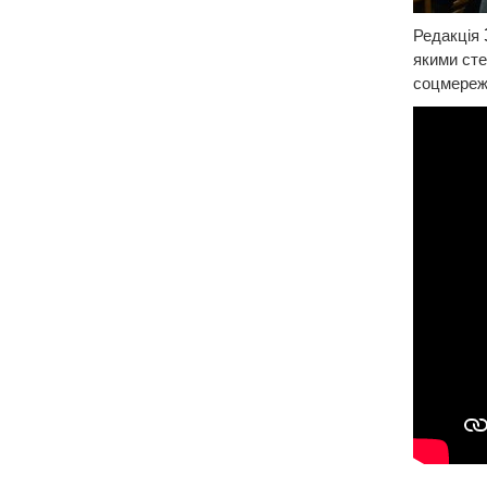
Редакція
якими сте
соцмережа