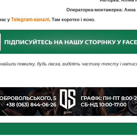
Операторка-монтажерка: Анна
нас у
Telegram-каналі
. Там коротко і ясно.
найшли помилку, будь ласка, виділіть частину тексту і натис