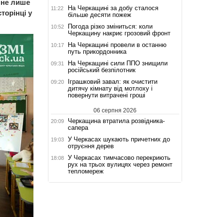
а не лише
На Черкащині за добу сталося
11:22
торінці у
більше десяти пожеж
Погода різко зміниться: коли
10:52
Черкащину накриє грозовий фронт
На Черкащині провели в останню
10:17
путь прикордонника
На Черкащині сили ППО знищили
09:31
російський безпілотник
Іграшковий завал: як очистити
09:20
дитячу кімнату від мотлоху і
повернути витрачені гроші
06 серпня 2026
Черкащина втратила розвідника-
20:09
сапера
У Черкасах шукають причетних до
19:03
отруєння дерев
У Черкасах тимчасово перекриють
18:08
рух на трьох вулицях через ремонт
тепломереж