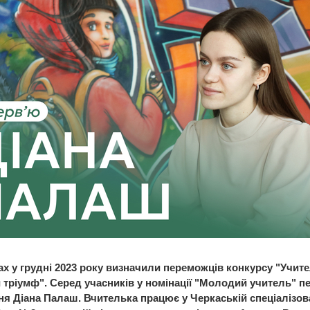
ах у грудні 2023 року визначили переможців конкурсу "Учит
й тріумф". Серед учасників у номінації "Молодий учитель" п
ня Діана Палаш. Вчителька працює у Черкаській спеціалізов