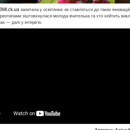
ЗМІ.ck.ua
запитала у освітянки: як ставляться до таких інновацій
реотипами зіштовхнулася молода вчителька та хто хейтить викл
х — далі у інтервʼю.
Авторка: Аліна