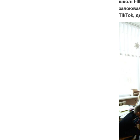
школі І-І
завоювал
TikTok, д