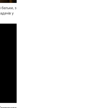
 батьки, з
адачів у
 Косменюк