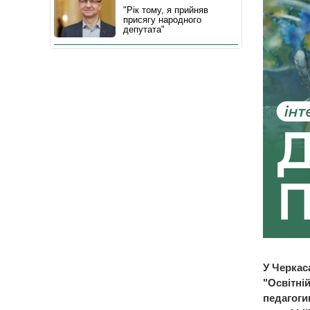
"Рік тому, я прийняв
присягу народного
депутата"
У Черкас
"Освітні
педагоги