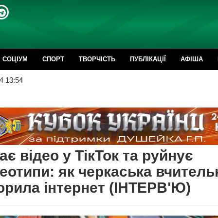
CОЦІУМ
СПОРТ
ТВОРЧІСТЬ
ПУБЛІКАЦІЇ
АФІША
4 13:54
ає відео у ТікТок та руйнує
еотипи: як черкаська вчитель
орила інтернет (ІНТЕРВ'Ю)