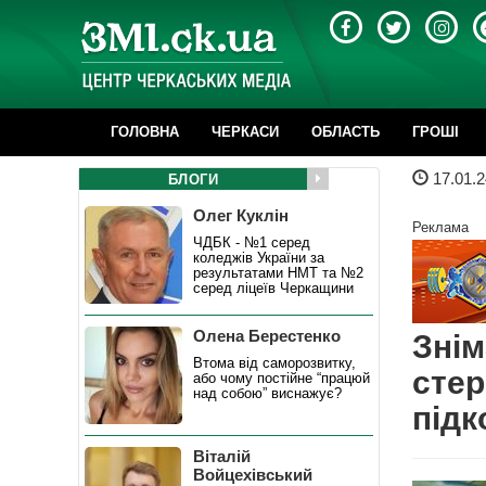
ГОЛОВНА
ЧЕРКАСИ
ОБЛАСТЬ
ГРОШІ
17.01.2
БЛОГИ
Олег Куклін
Реклама
ЧДБК - №1 серед
коледжів України за
результатами НМТ та №2
серед ліцеїв Черкащини
Олена Берестенко
Знім
Втома від саморозвитку,
стер
або чому постійне “працюй
над собою” виснажує?
підк
Віталій
Войцехівський