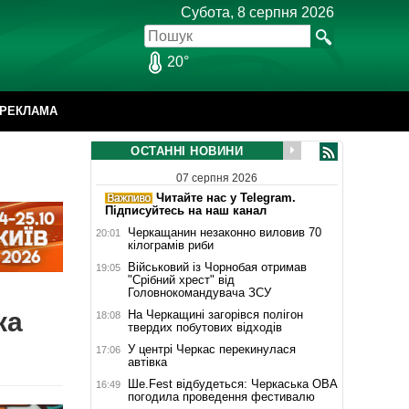
Субота, 8 серпня 2026
20°
РЕКЛАМА
ОСТАННІ НОВИНИ
07 серпня 2026
Читайте нас у Telegram.
Підписуйтесь на наш канал
Черкащанин незаконно виловив 70
20:01
кілограмів риби
Військовий із Чорнобая отримав
19:05
"Срібний хрест" від
Головнокомандувача ЗСУ
ка
На Черкащині загорівся полігон
18:08
твердих побутових відходів
У центрі Черкас перекинулася
17:06
автівка
Ше.Fest відбудеться: Черкаська ОВА
16:49
погодила проведення фестивалю