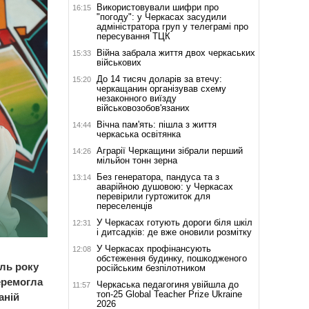
Використовували шифри про
16:15
"погоду": у Черкасах засудили
адміністратора груп у телеграмі про
пересування ТЦК
Війна забрала життя двох черкаських
15:33
військових
До 14 тисяч доларів за втечу:
15:20
черкащанин організував схему
незаконного виїзду
військовозобов'язаних
Вічна пам'ять: пішла з життя
14:44
черкаська освітянка
Аграрії Черкащини зібрали перший
14:26
мільйон тонн зерна
Без генератора, пандуса та з
13:14
аварійною душовою: у Черкасах
перевірили гуртожиток для
переселенців
У Черкасах готують дороги біля шкіл
12:31
і дитсадків: де вже оновили розмітку
У Черкасах профінансують
12:08
обстеження будинку, пошкодженого
ель року
російським безпілотником
еремогла
Черкаська педагогиня увійшла до
11:57
топ-25 Global Teacher Prize Ukraine
аній
2026