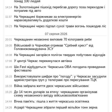
понад 100 людей
На Золотоніщині пішохід перебігав дорогу поза переходом і
14:14
потрапив під авто
На Черкащині боржникам за електроенергію
11:37
нараховуватимуть додаткові кошти
На Черкащині через підпал сухої трави вогонь пошкодив ліс
09:23
07 серпня 2026
Черкащанин незаконно виловив 70 кілограмів риби
20:01
Військовий із Чорнобая отримав "Срібний хрест" від
19:05
Головнокомандувача ЗСУ
На Черкащині загорівся полігон твердих побутових відходів
18:08
У центрі Черкас перекинулася автівка
17:06
Ше.Fest відбудеться: Черкаська ОВА погодила проведення
16:49
фестивалю
Використовували шифри про "погоду": у Черкасах засудили
16:15
адміністратора груп у телеграмі про пересування ТЦК
Війна забрала життя двох черкаських військових
15:33
До 14 тисяч доларів за втечу: черкащанин організував
15:20
схему незаконного виїзду військовозобов'язаних
Вічна пам'ять: пішла з життя черкаська освітянка
14:44
Аграрії Черкащини зібрали перший мільйон тонн зерна
14:26