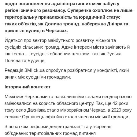
щодо встановлення адміністративних меж набув у
регіоні значного резонансу. Суперечка охоплює не лише
територіальну приналежність та юридичний статус
таких об’єктів, як Долина троянд, набережна Дніпра та
прилеглі вулиці в Черкасах.
Йдеться про вектор майбутнього розвитку міської та
сусідніх сільських громад. Адже інтереси міста зачіпають й
інші села — сусідні з обласним центром, такі як Руська
Поляна та Будище.
Редакція ЗМІ.ck.ua спробула розібратися у конфлікті, який
виник між сусідніми громадами.
Історичний контекст
Межі між Черкасами та навколишніми селами неодноразово
змінювалися на користь обласного центру. Так, ще 42 роки
тому село Дахнівка стало мікрорайоном Черкас, а 2020 року
селище Оршанець офіційно стало членом міської громади.
З початком реформи децентралізації та утворення
об’єднаних територіальних громад питання