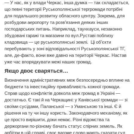
— У нас, як у влади Черкас, інша думка — так складається,
що певні території Руськополянської тергромади потрібні
для подальшого розвитку обласного центру. Зокрема, для
розбудови аеропорту та розв’язання деяких інших
господарських питань. Наприклад, таунхауси, незаконно
збудовані гаражі та магазини по вул.Руставі поблизу
кладовища — це руськополянські землі. Ці об’єкти
перебувають у зоні відповідальності Руськополянської ТГ,
але, де-факто, вони вже давно на території Черкас. Настав
уже час впорядкувати межі наших громад.
Якщо двоє сваряться…
Визначення адміністративних меж безпосередньо вплине на
бюджети та інвестиційну привабливість кожної громади.
Справ щодо конфліктів довкола меж громад в Україні —
достатньо. Є такі й на Черкащині: у Канівської громади — зі
своїми сусідами, Паланської — з Уманською та інші. Є й
рішення на ту чи іншу користь. Законодавчого механізму, як
це просто вирішити, доки немає. Різні відомства та
держоргани по-різному бачать статус спірних земель. Як
арбітри в цій справі, своє вагоме слово мають сказати суд