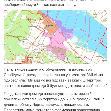
прибережної смуги Черкас належить селу.
Начальниця відділу містобудування та архітектури
Слобідської громади Ірина Ільченко у коментарі ЗМІ.ck.ua
підкреслила: "Ми маємо всі підстави вважати ці території
частиною нашої громади й будемо відстоювати свої права»"
Представники громади наголошують і на історичній
приналежності спірних територій до їхньої громади. Раніше
ділянка поблизу Черкас належала кільком селам.
Поворотним моментом стало формування водосховища —