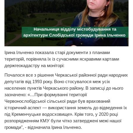
Ірина Ільченко показала старі документи з планами
територій, порівняла їх із сучасними яскравими картами
держгеокадастру на моніторі:
Почалося все з рішення Черкаської районної ради народних
депутатів від 1993 року. Воно стосувалося меж усіх
населених пунктів Черкаського району. В записці до нього
зазначено: «…При формуванні території
Червонослобідської сільської ради був врахований
історичний аспект — використання земель до відведення їх
під Кременчуцьке водосховище». Крім того, у 2020 році
розпорядженням КМУ були чітко затверджені межі нашої
громади", - відзначила Ірина Ільченко.