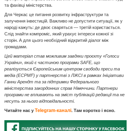
та фахівці міністерства.
Для Черкас це питання розвитку інфраструктури та
залучення інвестицій. Важливо не допустити ситуації, як у
народі кажуть: де двоє сваряться — третій користається.
Слід знайти компроміс, який урахує інтереси кожної зі
сторін. А для цього необхідний відкритий діалог між
громадами.
Цей матеріал став можливим завдяки проєкту «Голоси
України», який є частиною програми SAFE, що
реалізується Європейським центром свободи преси та
медіа (ECPMF) у партнерстві з ЛЖСІ в рамках Ініціативи
Ганни Арендт та за підтримки Федерального
міністерства закордонних справ Німеччини. Партнери
програми не впливають на зміст публікацій редакції та не
несуть за нього відповідальності.
Читайте нас у
Telegram-каналі
. Там коротко і ясно.