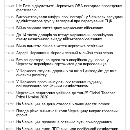
Ше.Fest відбудеться: Черкаська ОВА погодила проведення
16:49
фестивалю
Використовували шифри про "погоду": у Черкасах засудили
16:15
адміністратора груп у телеграмі про пересування ТЦК
Війна забрала життя двох черкаських військових
15:33
До 14 тисяч доларів за втечу: черкащанин організував
15:20
схему незаконного виїзду військовозобов'язаних
Вічна пам'ять: пішла з життя черкаська освітянка
14:44
Аграрії Черкащини зібрали перший мільйон тонн зерна
14:26
Без генератора, пандуса та з аварійною душовою: у
13:14
Черкасах перевірили гуртожиток для переселенців
У Черкасах готують дороги біля шкіл і дитсадків: де вже
12:31
оновили розмітку
У Черкасах профінансують обстеження будинку,
12:08
пошкодженого російським безпілотником
Черкаська педагогиня увійшла до топ-25 Global Teacher
11:57
Prize Ukraine 2026
На Черкащині за добу сталося більше десяти пожеж
11:22
Погода різко зміниться: коли Черкащину накриє грозовий
10:52
фронт
На Черкащині провели в останню путь прикордонника
10:17
На Черкащині сили ППО знищили російський безпілотник
09:31