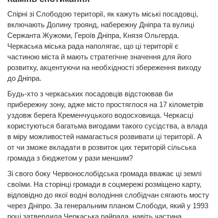
Спірні зі Слободою території, як кажуть міські посадовці,
включають Долину троянд, набережну Дніпра та вулиці
Сержанта Жужоми, Героїв Дніпра, Князя Ольгерда.
Черкаська міська рада наполягає, що ці території є
частиною міста й мають стратегічне значення для його
розвитку, акцентуючи на необхідності збереження виходу
до Дніпра.
Будь-хто з черкаських посадовців відстоював би
прибережну зону, адже місто простяглося на 17 кілометрів
уздовж берега Кременчуцького водосховища. Черкасці
користуються багатьма вигодами такого сусідства, а влада
в міру можливостей намагається розвивати ці території. А
от чи зможе вкладати в розвиток цих територій сільська
громада з бюджетом у рази меншим?
Зі свого боку Червонослобідська громада вважає ці землі
своїми. На сторінці громади в соцмережі розміщено карту,
відповідно до якої водні володіння слобідчан сягають мосту
через Дніпро. За генеральним планом Слободи, який у 1993
році затвердила Черкаська райрада, навіть частина