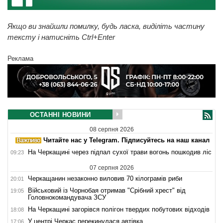
Якщо ви знайшли помилку, будь ласка, виділіть частину
тексту і натисніть Ctrl+Enter
Реклама
ОСТАННІ НОВИНИ
08 серпня 2026
Читайте нас у Telegram. Підписуйтесь на наш канал
На Черкащині через підпал сухої трави вогонь пошкодив ліс
09:23
07 серпня 2026
Черкащанин незаконно виловив 70 кілограмів риби
20:01
Військовий із Чорнобая отримав "Срібний хрест" від
19:05
Головнокомандувача ЗСУ
На Черкащині загорівся полігон твердих побутових відходів
18:08
У центрі Черкас перекинулася автівка
17:06