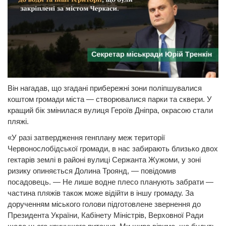
Він нагадав, що згадані прибережні зони поліпшувалися
коштом громади міста — створювалися парки та сквери. У
кращий бік змінилася вулиця Героїв Дніпра, окрасою стали
пляжі.
«У разі затвердження генплану меж території
Червонослобідської громади, в нас забирають близько двох
гектарів землі в районі вулиці Сержанта Жужоми, у зоні
ризику опиняється Долина Троянд, — повідомив
посадовець. — Не лише водне плесо планують забрати —
частина пляжів також може відійти в іншу громаду. За
дорученням міського голови підготовлене звернення до
Президента України, Кабінету Міністрів, Верховної Ради