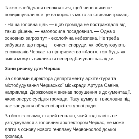
Також слобідчани непокояться, щоб чиновники не
повирішували все це на користь міста за спинами громад:
- Наша головна ціль — щоб громада не постраждала від
таких рішень, — наголосила посадовиця. — Одна з
основних загроз тут - екологічна небезпека. Не треба
забувати, що поряд — очисні споруди, які обслуговують
споживачів Черкас та підприємство «Азот», тож будь-які
зміни можуть викликати непередбачувані наслідки.
Зони ризику для Черкас
За словами директора департаменту архітектури та
містобудування Черкаської міськради Артура Савіна,
наприклад, Держкомзем визнав порушення в документації,
якою оперує сусідня громада. Таку думку він висловив під
час засідання обласної архітектурної ради.
За його словами, старий генплан, який тоді навіть не
узгоджувався з головним архітектором Черкас, не може
лягти в основу нового генплану Червонослобідської
громади.