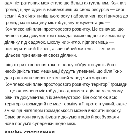
адміністративних меж стало ще більш актуальним. Кожна з
громад цінує один із найважливіших своїх ресурсів — свої
землі. А з січня нинішнього року набрала чинності вимога до
громад мати місцеву містобудівну документацію —
Комплексний план просторового розвитку. Це означає, що
лише з цим документом громада зможе відвести земельну
ділянку під садочок, школу чи житло, підприємець —
розширити свій бізнес, а звичайний житель — змінити
цільове призначення своєї ділянки.
Ініціатори створення такого плану обґрунтовують його
необхідність так: мешканці будуть упевнені, що біля їхніх
дач раптом не виросте хімічний завод чи хмарочос.
Комплексний план просторового розвитку території громади
— це одночасно містобудівна документація на місцевому
рівні та документація із землеустрою. Він охоплює всю
територію громади й не має терміну дії, проте гнучкий, адже
зміни під наглядом громадськості можна вносити щороку.
Саме вимоги актуалізувати документацію й розбурхали
нове полум’я суперечки щодо меж.
Камінь спотикання