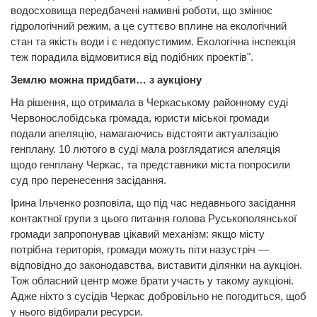
водосховища передбачені намивні роботи, що змінює
гідрологічний режим, а це суттєво вплине на екологічний
стан та якість води і є недопустимим. Екологічна інспекція
теж порадила відмовитися від подібних проектів".
Землю можна придбати… з аукціону
На рішення, що отримала в Черкаському районному суді
Червонослобідська громада, юристи міської громади
подали апеляцію, намагаючись відстояти актуалізацію
генплану. 10 лютого в суді мала розглядатися апеляція
щодо генплану Черкас, та представники міста попросили
суд про перенесення засідання.
Ірина Ільченко розповіла, що під час недавнього засідання
контактної групи з цього питання голова Руськополянської
громади запропонував цікавий механізм: якщо місту
потрібна територія, громади можуть піти назустріч —
відповідно до законодавства, виставити ділянки на аукціон.
Тож обласний центр може брати участь у такому аукціоні.
Адже ніхто з сусідів Черкас добровільно не погодиться, щоб
у нього відбирали ресурси.