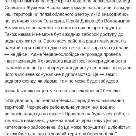
гектарів намитих на березі ріки площ біля черкаської вулиці
Сержанта Жужоми. В сільській громаді наголосили: на жодні
інші території чи пляжі обласного центру, які б знаходились
на вулицях князя Ольгерда, Героїв Дніпра або Володимира
Великого, їм не належать і вони на них не претендують.
Також немає й не може бути жодних заборон доступу до
води для жителів. Свого часу районна рада планувала на
намитій території котеджне містечко, але зараз усі ці плани
— не дійсні. Адже Червонослобідська громада провела
інвентаризацію й скасувала кадастрові номери ділянок на
згаданій площі. Тут сформували ділянку під пляж і передали
його в місцеве комунальне підприємство. Це — землі
водного фонду, як відомо, там не може буде забудови.
Ірина Ільченко акцентує на питанні екологічної безпеки:
"З’ясувалося, що генплан Черкас передбачає намивання
територій. Черкаське регіональне управління водних
ресурсів щодо цього пише: «Проведення будь-яких робіт, в
тім числі намивних, у межах дамби через річку Дніпро
категорично заборонене, бо це може порушити її цілісність».
Також йдеться, що на значній території берегової лінії