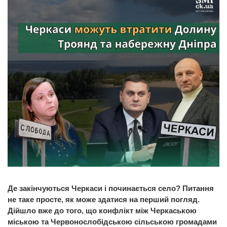
Де закінчуються Черкаси і починається село? Питання
не таке просте, як може здатися на перший погляд.
Дійшло вже до того, що конфлікт між Черкаською
міською та Червонослобідською сільською громадами