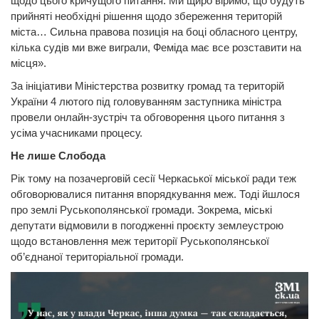
щодо цього кричущого питання. Ми щиро віримо, що будуть
прийняті необхідні рішення щодо збереження територій
міста… Сильна правова позиція на боці обласного центру,
кілька судів ми вже виграли, Феміда має все розставити на
місця».
За ініціативи Міністерства розвитку громад та територій
України 4 лютого під головуванням заступника міністра
провели онлайн-зустріч та обговорення цього питання з
усіма учасниками процесу.
Не лише Слобода
Рік тому на позачерговій сесії Черкаської міської ради теж
обговорювалися питання впорядкування меж. Тоді йшлося
про землі Руськополянської громади. Зокрема, міські
депутати відмовили в погодженні проєкту землеустрою
щодо встановлення меж території Руськополянської
об’єднаної територіальної громади.