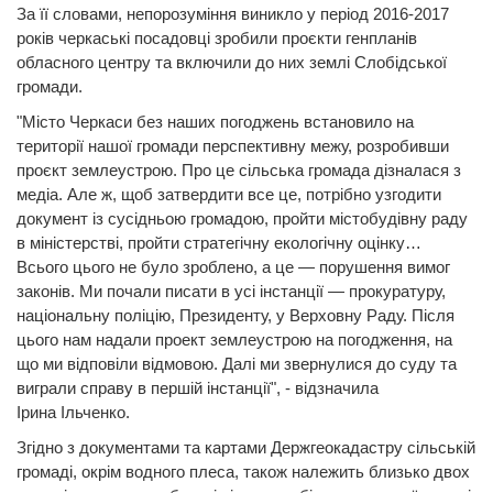
За її словами, непорозуміння виникло у період 2016-2017
років черкаські посадовці зробили проєкти генпланів
обласного центру та включили до них землі Слобідської
громади.
"Місто Черкаси без наших погоджень встановило на
території нашої громади перспективну межу, розробивши
проєкт землеустрою. Про це сільська громада дізналася з
медіа. Але ж, щоб затвердити все це, потрібно узгодити
документ із сусідньою громадою, пройти містобудівну раду
в міністерстві, пройти стратегічну екологічну оцінку…
Всього цього не було зроблено, а це — порушення вимог
законів. Ми почали писати в усі інстанції — прокуратуру,
національну поліцію, Президенту, у Верховну Раду. Після
цього нам надали проект землеустрою на погодження, на
що ми відповіли відмовою. Далі ми звернулися до суду та
виграли справу в першій інстанції", - відзначила
Ірина Ільченко.
Згідно з документами та картами Держгеокадастру сільській
громаді, окрім водного плеса, також належить близько двох