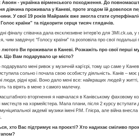
 Авоян - українка вірменського походження. До повномасш
ня дівчина проживала у Каневі, проте згодом їй довелося пе
чини. У свої 19 років Майрамік вже змогла стати суперфінал
“Голос країни” та підкорити серця тисяч глядачів.
ні фіналу співачка дала ексклюзивне інтерв’ю для ЗМІ.ck.ua, у
я, чим завдячує “Голосу країни” та розповіла про свої подальші 
го лютого Ви проживали в Каневі. Розкажіть про свої перші м
м. Що Вам подарувало це місто?
 подарувало мені ривок у музичній кар'єрі, тому що саме у Канев
ступила сольно і почала свою особисту діяльність. Канів – моє 
ні люди, рідні краї. Воно дало мені все: найкращих людей у житті, 
ть та вірять в мене з самого малечку.
асштабного вторгнення я навчалася в Канівському фаховому ко
і мистецтв на хормейстера. Мала плани, після 2 курсу вступати 
 муніципальної акдемії музики імені Р.М. Глієра, але війна внесла 
и.
ться, хто Вас підтримує на проєкті? Хто надихає сміливо про
етапом?