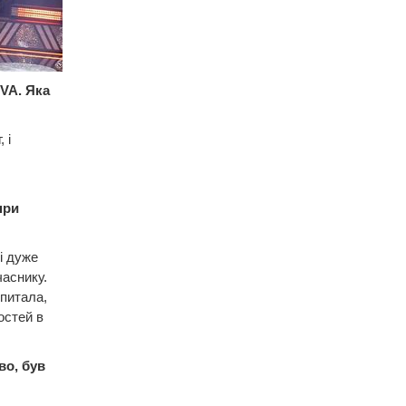
VA. Яка
 і
при
і дуже
часнику.
 питала,
остей в
во, був