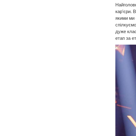
Найголовн
кар'єри. 
якими ми 
спілкуємо
дуже клас
етап за е