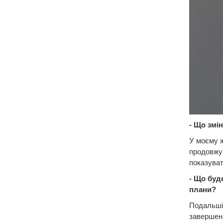
- Що змін
У моєму ж
продовжув
показуват
- Що буд
плани?
Подальші 
завершенн