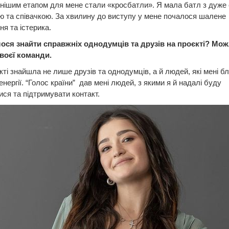
нішим етапом для мене стали «кросбатли». Я мала батл з дуже
 та співачкою. За хвилину до виступу у мене почалося шалене
я та істерика.
лося знайти справжніх однодумців та друзів на проєкті? Мож
своєї команди.
кті знайшла не лише друзів та однодумців, а й людей, які мені бл
енергії. “Голос країни” дав мені людей, з якими я й надалі буду
ися та підтримувати контакт.