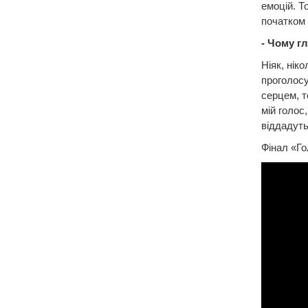
емоцій. Т
початком 
- Чому г
Ніяк, нік
проголосу
серцем, т
мій голос
віддадуть
Фінал «Го