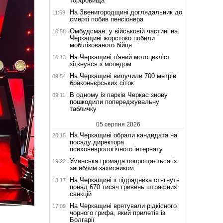
торфовища
На Звенигородщині доглядальник до
11:59
смерті побив пенсіонера
Омбудсман: у військовій частині на
10:58
Черкащині жорстоко побили
мобілізованого бійця
На Черкащині п'яний мотоцикліст
10:13
зіткнувся з мопедом
На Черкащині вилучили 700 метрів
09:54
браконьєрських сіток
В одному із парків Черкас знову
09:11
пошкодили попереджувальну
табличку
05 серпня 2026
На Черкащині обрали кандидата на
20:15
посаду директора
психоневрологічного інтернату
Уманська громада попрощається із
19:22
загиблим захисником
На Черкащині з підрядника стягнуть
18:17
понад 670 тисяч гривень штрафних
санкцій
На Черкащині врятували рідкісного
17:09
чорного грифа, який прилетів із
Болгарії