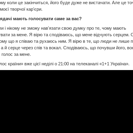
ому коли це закінчиться, його буде дуже не вистачати. Але це т
моєї творчої кар'єри.
лядачі мають голосувати саме за вас?
оли і нікому не зможу нав'язати свою думку про те, чому мають
вати за мене. Я вірю та сподіваюсь, що мене відчують серцем. 
ому що я співаю та рухаюсь ним. Я вірю в те, що люди не лише 
, а й серце через спів та вокал. Сподіваюсь, що почувши його, во
 голос за мене.
лос країни» вже цієї неділі о 21:00 на телеканалі «1+1 Україна».