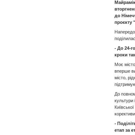
Майрамік
вторгнен
до Німеч
проєкту 
Напередод
поділилас
- До 24-
кроки та
Моє місто
вперше ви
місто, рід
підтримую
До повном
культури 
Київської
коректив
- Поділі
етап за 