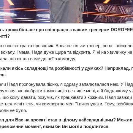
іть трохи більше про співпрацю з вашим тренером DOROFEE
итті?
ті як сестра та провідник. Вона не тільки тренер, вона і психолог,
 вокалу, і мама. Надя дуже щира та відкрита. Я ні на хвилинку не
ла, що пішла саме до неї в команду.
икали якісь складнощі та розбіжності у думках? Наприклад, 
сні.
оли Надя пропонувала пісню, я одразу запалювалася нею. У Над
зуміння, як підібрати композицію не лише мені, а й будь-якому у
, що кому давати, розуміє, як працювати з кожним. Надя завжди
ється мені пісня, чи комфортно мені її виконувати. Тому, розбіжн
коли не було.
тап для Вас на проєкті став в цілому найскладнішим? Можли
ереломний момент, яким би Ви могли поділитися.