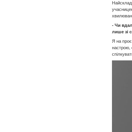
Найсклад
учасницею
хвилюванн
- Чи вда
лише зі 
Я на проє
настрою, 
спілкуват