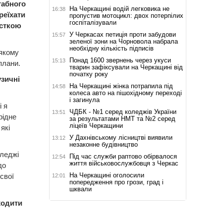
табного
На Черкащині водій легковика не
16:38
реїхати
пропустив мотоцикл: двох потерпілих
госпіталізували
істкою
У Черкасах петиція проти забудови
15:57
зеленої зони на Чорновола набрала
необхідну кількість підписів
 якому
Понад 1600 звернень через укуси
15:13
плани.
тварин зафіксували на Черкащині від
початку року
узичні
На Черкащині жінка потрапила під
14:58
колеса авто на пішохідному переході
і загинула
і я
ЧДБК - №1 серед коледжів України
13:51
рідне
за результатами НМТ та №2 серед
ліцеїв Черкащини
які
У Дахнівському лісництві виявили
13:12
незаконне будівництво
леджі
Під час служби раптово обірвалося
12:54
життя військовослужбовця з Черкас
до
На Черкащині оголосили
свої
12:01
попередження про грози, град і
шквали
ходити