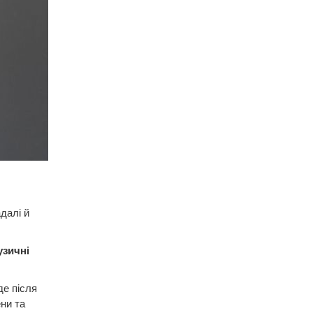
далі й
узичні
де після
ни та