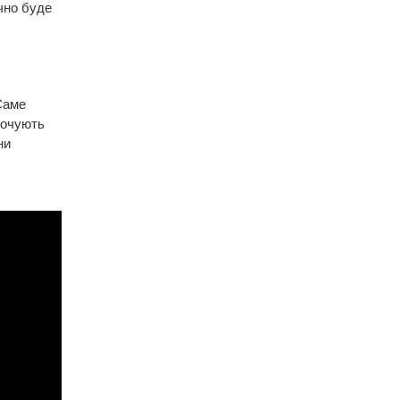
очно буде
Саме
почують
ни