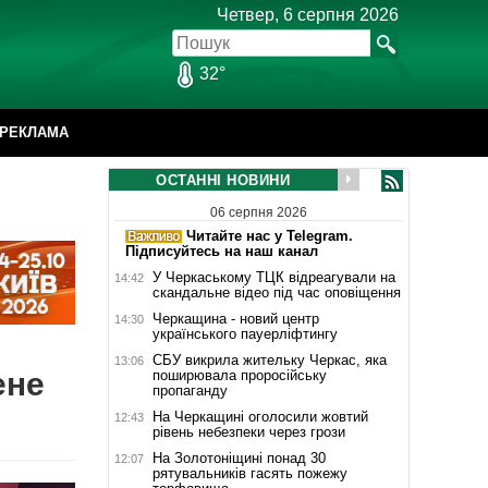
Четвер, 6 серпня 2026
32°
РЕКЛАМА
ОСТАННІ НОВИНИ
06 серпня 2026
Читайте нас у Telegram.
Підписуйтесь на наш канал
У Черкаському ТЦК відреагували на
14:42
скандальне відео під час оповіщення
Черкащина - новий центр
14:30
українського пауерліфтингу
СБУ викрила жительку Черкас, яка
13:06
ене
поширювала проросійську
пропаганду
На Черкащині оголосили жовтий
12:43
рівень небезпеки через грози
На Золотоніщині понад 30
12:07
рятувальників гасять пожежу