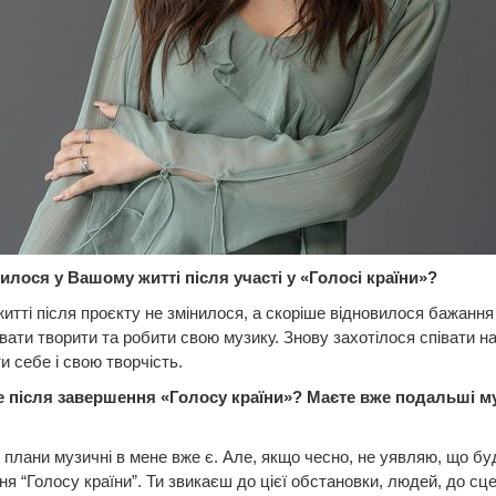
илося у Вашому житті після участі у «Голосі країни»?
итті після проєкту не змінилося, а скоріше відновилося бажання
ати творити та робити свою музику. Знову захотілося співати на
и себе і свою творчість.
е після завершення «Голосу країни»? Маєте вже подальші м
плани музичні в мене вже є. Але, якщо чесно, не уявляю, що бу
я “Голосу країни”. Ти звикаєш до цієї обстановки, людей, до сце