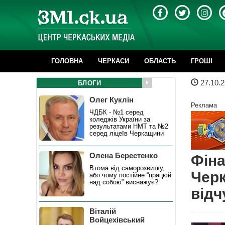
ГОЛОВНА
ЧЕРКАСИ
ОБЛАСТЬ
ГРОШІ
27.10.2
БЛОГИ
Олег Куклін
Реклама
ЧДБК - №1 серед
коледжів України за
результатами НМТ та №2
серед ліцеїв Черкащини
Олена Берестенко
Фіна
Втома від саморозвитку,
Черк
або чому постійне “працюй
над собою” виснажує?
відч
Віталій
Войцехівський