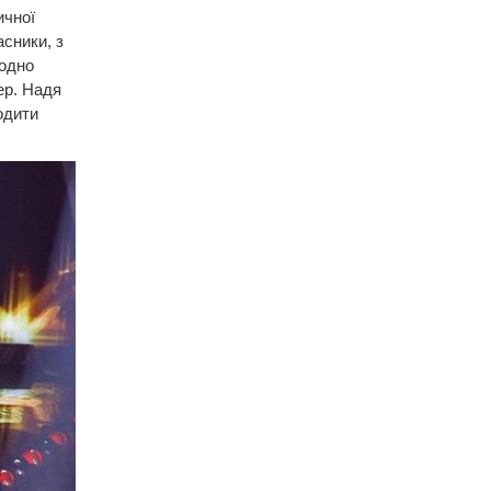
ичної
сники, з
 одно
ер. Надя
одити