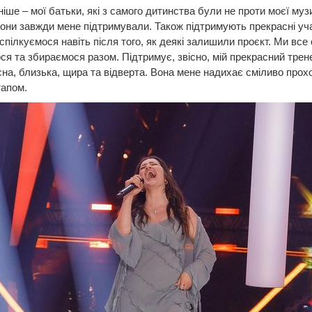
іше – мої батьки, які з самого дитинства були не проти моєї муз
Вони завжди мене підтримували. Також підтримують прекрасні уча
спілкуємося навіть після того, як деякі залишили проєкт. Ми все
ся та збираємося разом. Підтримує, звісно, мій прекрасний трен
на, близька, щира та відверта. Вона мене надихає сміливо прох
тапом.