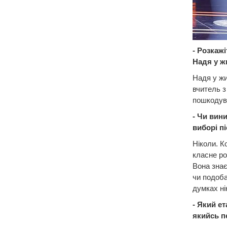
- Розкаж
Надя у ж
Надя у жит
вчитель з
пошкодува
- Чи вин
виборі пі
Ніколи. К
класне ро
Вона знає
чи подоба
думках ні
- Який е
якийсь п