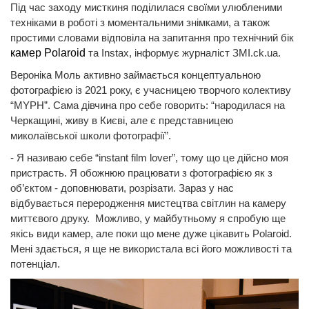
Під час заходу мисткиня поділилася своїми улюбленими
техніками в роботі з моментальними знімками, а також
простими словами відповіла на запитання про технічний бік
камер Polaroid
та Instax, інформує журналіст ЗМІ.ck.ua.
Вероніка Моль активно займається концептуальною
фотографією із 2021 року, є учасницею творчого колективу
“MYPH”. Сама дівчина про себе говорить: “народилася на
Черкащині, живу в Києві, але є представницею
миколаївської школи фотографії”.
- Я називаю себе “instant film lover”, тому що це дійсно моя
пристрасть. Я обожнюю працювати з фотографією як з
об’єктом - доповнювати, розрізати. Зараз у нас
відбувається переродження мистецтва світлин на камеру
миттєвого друку. Можливо, у майбутньому я спробую ще
якісь види камер, але поки що мене дуже цікавить Polaroid.
Мені здається, я ще не використала всі його можливості та
потенціал.