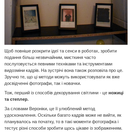
Щоб повніше розкрити ідеї та сенси в роботах, зробити
подання більш незвичайним, мисткиня часто
послуговується певними техніками та інструментами
видозміни кадрів. На зустрічі вона також розповіла про це.
Зручно те, що ці методи можуть використовувати як вже
досвідченні фотографи, так і новачки.
Тож, перший із способів декорування світлини - це
ножиці
та степлер.
За словами Вероніки, це її улюблений метод
удосконалення. Оскільки багато кадрів може не вийти, як
планувалось на початку, то в такі моменти фотографка і
тестує різні способи зробити щось цікаве із зображенням.