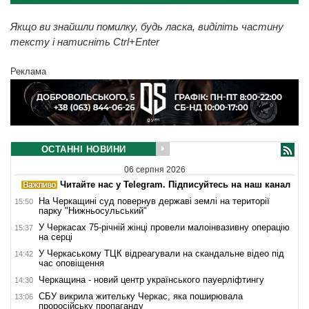
Якщо ви знайшли помилку, будь ласка, виділіть частину
тексту і натисніть Ctrl+Enter
Реклама
ОСТАННІ НОВИНИ
06 серпня 2026
Читайте нас у Telegram. Підписуйтесь на наш канал
На Черкащині суд повернув державі землі на території
15:50
парку "Нижньосульський"
У Черкасах 75-річній жінці провели малоінвазивну операцію
15:37
на серці
У Черкаському ТЦК відреагували на скандальне відео під
14:42
час оповіщення
Черкащина - новий центр українського пауерліфтингу
14:30
СБУ викрила жительку Черкас, яка поширювала
13:06
проросійську пропаганду