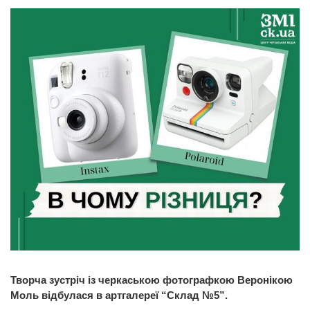
Творча зустріч із черкаською фотографкою Веронікою
Моль відбулася в артгалереї “Склад №5”.