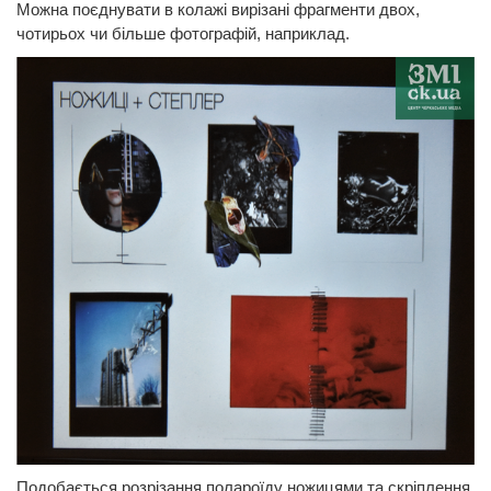
Можна поєднувати в колажі вирізані фрагменти двох,
чотирьох чи більше фотографій, наприклад.
Подобається розрізання полароїду ножицями та скріплення