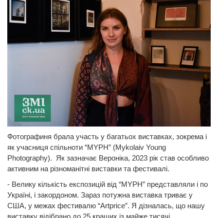
Фотографиня брала участь у багатьох виставках, зокрема і
як учасниця спільноти “MYPH” (Mykolaiv Young
Photography). Як зазначає Вероніка, 2023 рік став особливо
активним на різноманітні виставки та фестивалі.
- Велику кількість експозицій від “MYPH” представляли і по
Україні, і закордоном. Зараз потужна виставка триває у
США, у межах фестивалю “Artprice”. Я дізналась, що нашу
виставку відібрано до 25 кращих із майже тисячі