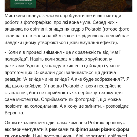
Мисткиня планує з часом спробувати ще й інші методи
роботи з фотографією, про які вона чула. Серед них -
вишивка по світлині, знищення кадрів Polaroid (готове фото
залишають в ізольованій місткості з рідиною на певний час.
Завдяки цьому утворюються цікаві візуальні ефекти).
- Коли я в процесі знімання - це як залежність від “магії
полароїда”. Навіть коли зараз я знімаю зруйновану
ракетами будівлю, я кладу в кишеню цей кадр і у мене
протягом цих 15 хвилин досі залишається ця дитяча
реакція: “А вийде чи не вийде? А яке буде зображення?”. Я
від цього кайфую. У нас до Polaroid є трохи несерйозне
ставлення, його не сприймають як серйозну техніку для
саме мистецтва. Сприймають як фотографії, що можна
повісити на холодильник. А я хочу це змінити, - розповідає
Вероніка.
Окрім вказаних методів, сама компанія Polaroid пропонує
експериментувати із
рамками та фільтрами різних форм
та кольорі
в. Нині доступні чорні, білі, золотисті, сріблясті