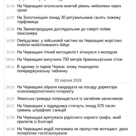
На Черкащині оголосили жовтий рівень небезпеки через
12:43
грози
На Золотоніщині понад 30 рятувальників гасять пожежу
12:07
торфовища
На Звенигородщині доглядальник до смерті побив
11:59
пенсіонера
Омбудсман: у військовій частині на Черкащині жорстоко
10:58
побили мобілізованого бійця
На Черкащині п'яний мотоцикліст зіткнувся з мопедом
10:13
На Черкащині вилучили 700 метрів браконьєрських сіток
09:54
В одному із парків Черкас знову пошкодили
09:11
попереджувальну табличку
05 серпня 2026
На Черкащині обрали кандидата на посаду директора
20:15
психоневрологічного інтернату
Уманська громада попрощається із загиблим захисником
19:22
На Черкащині з підрядника стягнуть понад 670 тисяч
18:17
гривень штрафних санкцій
На Черкащині врятували рідкісного чорного грифа, який
17:09
прилетів із Болгарії
На Черкащині водій легковика не пропустив мотоцикл: двох
16:38
потерпілих госпіталізували