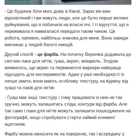
- Це будинок біля мого дому в Києві. Зараз він вже
відновлений і там живуть люди, але це було перше велике
руйнування, що я побачила на власні очі. І ті відчуття, що я
переживала я намагалася передати таким чином. Ця
робота, напевно, найбільш знакова для мене. Вона завжди
викликає у людей багато емоцій.
Другий спосіб -
це
фарба.
На початку Вероніка додавала до
світлин лаки для нігтів, гуаш, акрил, акварель. Згодом
виявилось, що акрил та перманентні маркери найкраще
підходять для експериментів. Адже у разі необхідності їх
легше змити, вони мають особливу текстуру, на відміну від
гуаші та лаків для нігтів:
- Гуаш має іншу текстуру і тому працювати із нею не так
зручно, можуть залишитись сліди, контури від фарби. Але
так само і лаки для нігтів можуть залишити пошкодження на
фотографії, якщо спробувати стерти зайвий елемент
ацетоном.
Фарбу можна наносити як на поверхню, так і всередину у