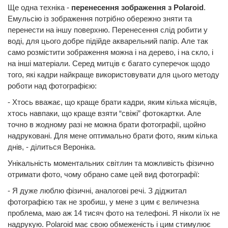
Ще одна техніка -
перенесення зображення з Polaroid
.
Емульсію із зображення потрібно обережно зняти та
перенести на іншу поверхню. Перенесення слід робити у
воді, для цього добре підійде акварельний папір. Але так
само розмістити зображення можна і на дерево, і на скло, і
на інші матеріали. Серед митців є багато суперечок щодо
того, які кадри найкраще використовувати для цього методу
роботи над фотографією:
- Хтось вважає, що краще брати кадри, яким кілька місяців,
хтось навпаки, що краще взяти “свіжі” фотокартки. Але
точно в жодному разі не можна брати фотографії, щойно
надруковані. Для мене оптимально брати фото, яким кілька
днів, - ділиться Вероніка.
Унікальність моментальних світлин та можливість фізично
отримати фото, чому обрано саме цей вид фотографії:
- Я дуже люблю фізичні, аналогові речі. З діджитал
фотографією так не зробиш, у мене з цим є величезна
проблема, маю аж 14 тисяч фото на телефоні. Я ніколи їх не
надрукую. Polaroid має свою обмеженість і цим стимулює