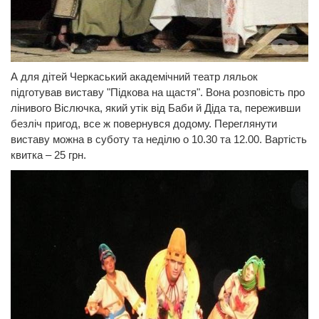
А для дітей Черкаський академічний театр ляльок
підготував виставу "Підкова на щастя". Вона розповість про
лінивого Віслючка, який утік від Баби й Діда та, переживши
безліч пригод, все ж повернувся додому. Переглянути
виставу можна в суботу та неділю о 10.30 та 12.00. Вартість
квитка – 25 грн.