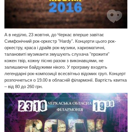
А в неділю, 23 жовтня, до Черкас вперше завітає
Симфонічний рок-оркестр "Hardy". Концерти цього рок-
оркестру, краса і драйв рок-музики, харизматичні,
талановиті музиканти змушують слухача "прожити"
кожен твір, кожну пісню разом з виконавцями, не
залишаючи байдужими нікого. У програму входять
легендарні рок-композиції всесвітньо відомих груп. Концерт
розпочнеться о 19.00 в обласній філармонії. Вартість квитка
– від 80 до 260 грн.