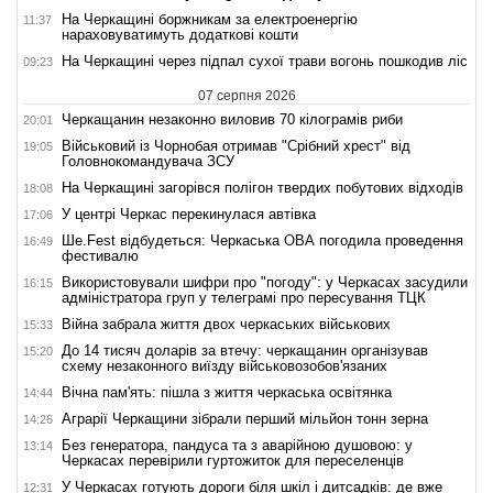
На Черкащині боржникам за електроенергію
11:37
нараховуватимуть додаткові кошти
На Черкащині через підпал сухої трави вогонь пошкодив ліс
09:23
07 серпня 2026
Черкащанин незаконно виловив 70 кілограмів риби
20:01
Військовий із Чорнобая отримав "Срібний хрест" від
19:05
Головнокомандувача ЗСУ
На Черкащині загорівся полігон твердих побутових відходів
18:08
У центрі Черкас перекинулася автівка
17:06
Ше.Fest відбудеться: Черкаська ОВА погодила проведення
16:49
фестивалю
Використовували шифри про "погоду": у Черкасах засудили
16:15
адміністратора груп у телеграмі про пересування ТЦК
Війна забрала життя двох черкаських військових
15:33
До 14 тисяч доларів за втечу: черкащанин організував
15:20
схему незаконного виїзду військовозобов'язаних
Вічна пам'ять: пішла з життя черкаська освітянка
14:44
Аграрії Черкащини зібрали перший мільйон тонн зерна
14:26
Без генератора, пандуса та з аварійною душовою: у
13:14
Черкасах перевірили гуртожиток для переселенців
У Черкасах готують дороги біля шкіл і дитсадків: де вже
12:31