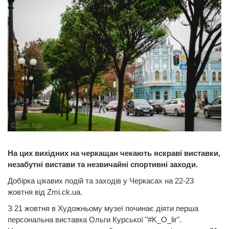
На цих вихідних на черкащан чекають
яскраві виставки,
незабутні вистави та незвичайні спортивні заходи.
Добірка цікавих подій та заходів у Черкасах на 22-23
жовтня від Zmi.ck.ua.
З 21 жовтня в Художньому музеї починає діяти перша
персональна виставка Ольги Курської "#K_O_lir".