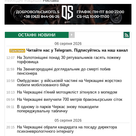
#вихідні
#афіша
Реклама
ОСТАННІ НОВИНИ
06 серпня 2026
Читайте нас у Telegram. Підписуйтесь на наш канал
На Золотоніщині понад 30 рятувальників гасять пожежу
12:07
торфовища
На Звенигородщині доглядальник до смерті побив
11:59
пенсіонера
Омбудсман: у військовій частині на Черкащині жорстоко
10:58
побили мобілізованого бійця
На Черкащині п'яний мотоцикліст зіткнувся з мопедом
10:13
На Черкащині вилучили 700 метрів браконьєрських сіток
09:54
В одному із парків Черкас знову пошкодили
09:11
попереджувальну табличку
05 серпня 2026
На Черкащині обрали кандидата на посаду директора
20:15
психоневрологічного інтернату