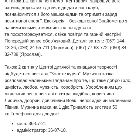
А також 1-2 квітня поні-клуб "Кентаврик" запрошує всіх
охочих, дорослих і дітей, відвідати наш клуб,
познайомитися з його мешканцями та отримати заряд
позитивної енергії. Екскурсія – безкоштовно! Знайомство з
нашими кіньми, з можливістю погодувати
та пофотографуватися, свіже повітря та гарний настрій!
Попередній запис обов'язковий. Деталі: за тел.: (067) 144-
13-26, (093) 24-55-711 (Людмила), (067) 77-68-772, (050) 84-
32-738 (Ярослав).
Також 2 квітня у Центрі дитячої та юнацької творчості
відбудеться вистава "Золоте курча". Музична казка
розповідає маленьким глядачам про те, що таке добро і зло,
щирість, любов, мужність, хоробрість. Уособленням цих
людських рис у виставі є хитра, жадібна, корислива
Лисичка, добрий, довірливий Вовк і непосидючий маленький
Півник. Музична казка на 1 дію.Тривалість вистави 50
хв.Телефони для довідок:
каса: 36-07-21
адміністратор: 36-07-18.