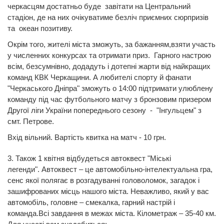
черкасцям достатньо буде завітати на Центральний
стадіон, де на них очікуватиме безліч приємних сюрпризів
та океан позитиву.
Окрім того, жителі міста зможуть, за бажанням,взяти участь
у численних конкурсах та отримати приз. Гарного настрою
всім, безсумнівно, додадуть і дотепні жарти від найкращих
команд КВК Черкащини. А любителі спорту й фанати
"Черкаського Дніпра" зможуть о 14:00 підтримати улюблену
команду під час футбольного матчу з бронзовим призером
Другої ліги України попереднього сезону - "Інгульцем" з
смт. Петрове.
Вхід вільний. Вартість квитка на матч - 10 грн.
3. Також 1 квітня відбудеться автоквест "Міські
легенди". Автоквест – це автомобільно-інтелектуальна гра,
сенс якої полягає в розгадуванні головоломок, загадок і
зашифрованих місць нашого міста. Неважливо, який у вас
автомобіль, головне – смекалка, гарний настрій і
команда.Всі завдання в межах міста. Кілометраж – 35-40 км.