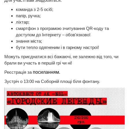
Для участі вам знадобиться:
команда з 2-5 осіб;
папір, ручка;
ліхтар;
смартфон з програмою зчитування QR-коду та
доступом до Інтернету – обов'язково!
знання міста;
бути тепло одягненим і в гарному настрої!
Можуть приєднатися всі бажаючі, не залежно від того, чи
брали ви участь в першій грі чи ні!
Реєстрація за
посиланням.
Зустріч о 13:00 на Соборній площі біля фонтану.