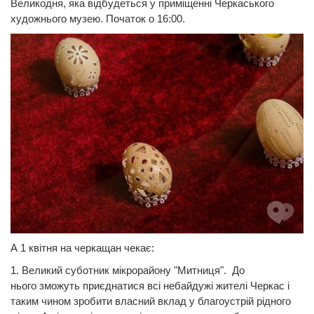
Великодня, яка відбудеться у приміщенні Черкаського
художнього музею. Початок о 16:00.
А 1 квітня на черкащан чекає:
1. Великий суботник мікрорайону "Митниця". До
нього зможуть приєднатися всі небайдужі жителі Черкас і
таким чином зробити власний вклад у благоустрій рідного