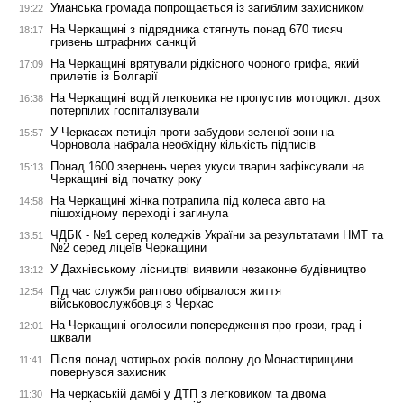
Уманська громада попрощається із загиблим захисником
19:22
На Черкащині з підрядника стягнуть понад 670 тисяч
18:17
гривень штрафних санкцій
На Черкащині врятували рідкісного чорного грифа, який
17:09
прилетів із Болгарії
На Черкащині водій легковика не пропустив мотоцикл: двох
16:38
потерпілих госпіталізували
У Черкасах петиція проти забудови зеленої зони на
15:57
Чорновола набрала необхідну кількість підписів
Понад 1600 звернень через укуси тварин зафіксували на
15:13
Черкащині від початку року
На Черкащині жінка потрапила під колеса авто на
14:58
пішохідному переході і загинула
ЧДБК - №1 серед коледжів України за результатами НМТ та
13:51
№2 серед ліцеїв Черкащини
У Дахнівському лісництві виявили незаконне будівництво
13:12
Під час служби раптово обірвалося життя
12:54
військовослужбовця з Черкас
На Черкащині оголосили попередження про грози, град і
12:01
шквали
Після понад чотирьох років полону до Монастирищини
11:41
повернувся захисник
На черкаській дамбі у ДТП з легковиком та двома
11:30