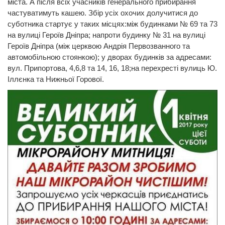
міста. А після всіх учасників генерального прибирання
частуватимуть кашею. Збір усіх охочих долучитися до
суботника стартує у таких місцях:між будинками № 69 та 73
на вулиці Героїв Дніпра; напроти будинку № 31 на вулиці
Героїв Дніпра (між церквою Андрія Первозванного та
автомобільною стоянкою); у дворах будинків за адресами:
вул. Припортова, 4,6,8 та 14, 16, 18;на перехресті вулиць Ю.
Іллєнка та Нижньої Горової.