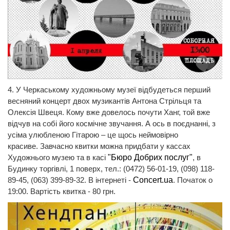
4. У Черкаському художньому музеї відбудеться перший
весняний концерт двох музикантів Антона Стрільця та
Олексія Швеця. Кому вже довелось почути Ханг, той вже
відчув на собі його космічне звучання. А ось в поєднанні, з
усіма улюбленою Гітарою – це щось неймовірно
красиве. Завчасно квитки можна придбати у кассах
Художнього музею та в касі
"Бюро Добрих послуг"
, в
Будинку торгівлі, 1 поверх, тел.: (0472) 56-01-19, (098) 118-
89-45, (063) 399-89-32. В інтернеті -
Concert.ua
. Початок о
19:00. Вартість квитка - 80 грн.