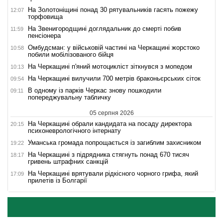
На Золотоніщині понад 30 рятувальників гасять пожежу
12:07
торфовища
На Звенигородщині доглядальник до смерті побив
11:59
пенсіонера
Омбудсман: у військовій частині на Черкащині жорстоко
10:58
побили мобілізованого бійця
На Черкащині п'яний мотоцикліст зіткнувся з мопедом
10:13
На Черкащині вилучили 700 метрів браконьєрських сіток
09:54
В одному із парків Черкас знову пошкодили
09:11
попереджувальну табличку
05 серпня 2026
На Черкащині обрали кандидата на посаду директора
20:15
психоневрологічного інтернату
Уманська громада попрощається із загиблим захисником
19:22
На Черкащині з підрядника стягнуть понад 670 тисяч
18:17
гривень штрафних санкцій
На Черкащині врятували рідкісного чорного грифа, який
17:09
прилетів із Болгарії