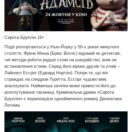
Сирота Бруклін 16+
Події розгортаються у Нью-Йорку у 50-х роках минулого
століття. Френк Мінна (Брюс Вілліс) відомий як детектив,
чиї методи роботи радше схожі на шахрайство, аніж на
встановлення істини. Серед його вірних друзів та учнів –
Лайонел Ессрог (Едвард Нортон). Попри те, що він
страждає на синдром Туретта, Ессорг чудово вміє
аналізувати. Найменша зачіпка може привести його до
розплутування таємниці. Кримінальна драма «Сирота
Бруклін» є екранізацією однойменного роману Джонатана
Летема.