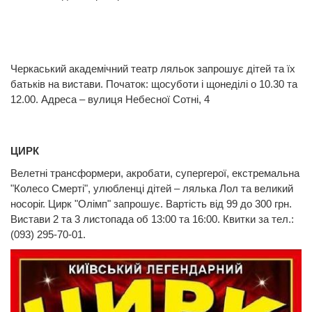
Черкаський академічний театр ляльок запрошує дітей та їх
батьків на вистави. Початок: щосуботи і щонеділі о 10.30 та
12.00. Адреса – вулиця Небесної Сотні, 4
ЦИРК
Велетні трансформери, акробати, супергерої, екстремальна
"Колесо Смерті", улюбленці дітей – лялька Лол та великий
носоріг. Цирк "Олімп" запрошує. Вартість від 99 до 300 грн.
Вистави 2 та 3 листопада об 13:00 та 16:00. Квитки за тел.:
(093) 295-70-01.