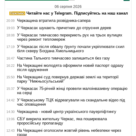
06 серпня 2026
Читайте нас у Telegram. Підписуйтесь на наш канал
Черкащина втратила розвідника-сапера
20:09
У Черкасах шукають причетних до отруєння дерев
19:03
У Черкасах тимчасово перекриють рух на трьох вулицях
18:08
через ремонт тепломереж
У Черкасах після обвалу ґрунту почали укріплювати схил
17:19
біля скверу Богдана Хмельницького
Частина Тального тимчасово залишиться без газу
16:47
На Черкащині молодята оформили новий паспорт одразу
16:22
після одруження
На Черкащині суд повернув державі землі на території
15:50
парку "Нижньосульський"
У Черкасах 75-річній жінці провели малоінвазивну операцію
15:37
на серці
У Черкаському ТЦК відреагували на скандальне відео під
14:42
час оповіщення
Черкащина - новий центр українського пауерліфтингу
14:30
СБУ викрила жительку Черкас, яка поширювала
13:06
проросійську пропаганду
На Черкащині оголосили жовтий рівень небезпеки через
12:43
грози