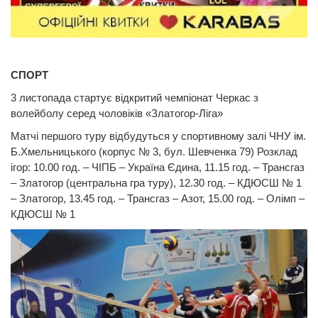
СПОРТ
3 листопада стартує відкритий чемпіонат Черкас з
волейболу серед чоловіків «Златогор-Ліга»
Матчі першого туру відбудуться у спортивному залі ЧНУ ім.
Б.Хмельницького (корпус № 3, бул. Шевченка 79) Розклад
ігор: 10.00 год. – ЧІПБ – Україна Єдина, 11.15 год. – Трансгаз
– Златогор (центральна гра туру), 12.30 год. – КДЮСШ № 1
– Златогор, 13.45 год. – Трансгаз – Азот, 15.00 год. – Олімп –
КДЮСШ № 1