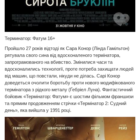
Терминатор: Фатум 16+
Пройшло 27 років відтоді як Сара Конор (Лінда Гамільтон)
рятувала свого сина від вдосконаленого термінатора,
запрограмованого на вбивство. Змінилися часи та
вдосконалились технології, проте потреба захищати людей
від машин, що повстали, нікуди не ділась. Сарі Конор
доведеться очолити боротьбу проти нового модифікованого
термінатора з рідкого металу (Ґебріел Луна). Фантастичний
бойовик «Термінатор: Фатум» є шостим фільмом франшизи
та прямим продовженням стрічки «Термінатор 2: Судний
день», яка вийшла у 1991 році.