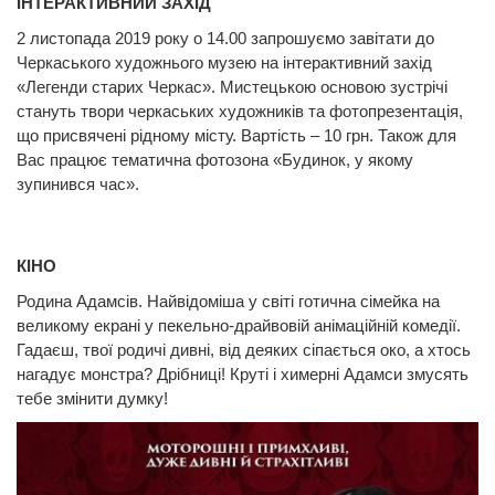
ІНТЕРАКТИВНИЙ ЗАХІД
2 листопада 2019 року о 14.00 запрошуємо завітати до
Черкаського художнього музею на інтерактивний захід
«Легенди старих Черкас». Мистецькою основою зустрічі
стануть твори черкаських художників та фотопрезентація,
що присвячені рідному місту. Вартість – 10 грн. Також для
Вас працює тематична фотозона «Будинок, у якому
зупинився час».
КІНО
Родина Адамсів. Найвідоміша у світі готична сімейка на
великому екрані у пекельно-драйвовій анімаційній комедії.
Гадаєш, твої родичі дивні, від деяких сіпається око, а хтось
нагадує монстра? Дрібниці! Круті і химерні Адамси змусять
тебе змінити думку!