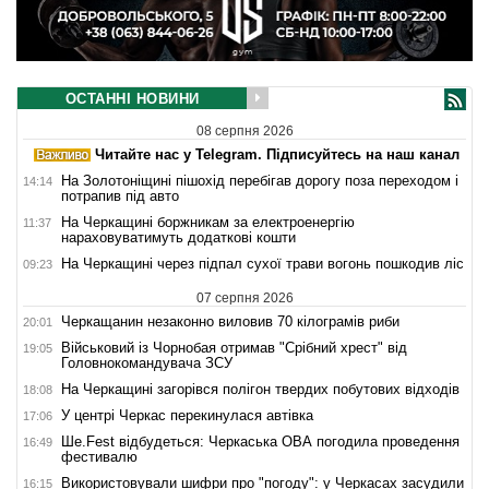
ОСТАННІ НОВИНИ
08 серпня 2026
Читайте нас у Telegram. Підписуйтесь на наш канал
На Золотоніщині пішохід перебігав дорогу поза переходом і
14:14
потрапив під авто
На Черкащині боржникам за електроенергію
11:37
нараховуватимуть додаткові кошти
На Черкащині через підпал сухої трави вогонь пошкодив ліс
09:23
07 серпня 2026
Черкащанин незаконно виловив 70 кілограмів риби
20:01
Військовий із Чорнобая отримав "Срібний хрест" від
19:05
Головнокомандувача ЗСУ
На Черкащині загорівся полігон твердих побутових відходів
18:08
У центрі Черкас перекинулася автівка
17:06
Ше.Fest відбудеться: Черкаська ОВА погодила проведення
16:49
фестивалю
Використовували шифри про "погоду": у Черкасах засудили
16:15