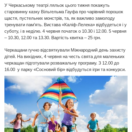
У Черкаському театрі ляльок цього тижня покажуть
старовинну казку Вільгельма Гауфа про чарівний порошок
щастя, пустельних монстрів, та, як важливо замолоду
тренувати пам’ять. Вистава «Каліф-Лелека» відбудеться і у
суботу, і в неділю. 4 червня початок о 10.30 і 12.00. 5 червня
– 10.30, 12.00 та 13.30. Вартість квитка – 25 грн.
Черкащани гучно відсвяткували Міжнародний день захисту
дітей. На вихідних, 4 червня на честь свята для маленьких
черкащан підготували розважальну програму. З 12.00 до
16.00 у парку «Сосновий бір» відбудуться ігри та конкурси.