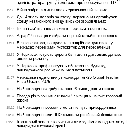
адміністратора груп у телеграмі про пересування ТЦК
Війна забрала життя двох черкаських військових
15:33
До 14 тисяч доларів за втечу: черкащанин організував
15:20
схему незаконного виїзду військовозобов'язаних
Вічна пам'ять: пішла з життя черкаська освітянка
14:44
Аграрії Черкащини зібрали перший мільйон тонн зерна
14:26
Без генератора, пандуса та з аварійною душовою: у
13:14
Черкасах перевірили гуртожиток для переселенців
У Черкасах готують дороги біля шкіл і дитсадків: де вже
12:31
оновили розмітку
У Черкасах профінансують обстеження будинку,
12:08
пошкодженого російським безпілотником
Черкаська педагогиня увійшла до топ-25 Global Teacher
11:57
Prize Ukraine 2026
На Черкащині за добу сталося більше десяти пожеж
11:22
Погода різко зміниться: коли Черкащину накриє грозовий
10:52
фронт
На Черкащині провели в останню путь прикордонника
10:17
На Черкащині сили ППО знищили російський безпілотник
09:31
Іграшковий завал: як очистити дитячу кімнату від мотлоху і
09:20
повернути витрачені гроші