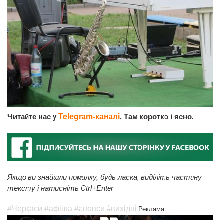
Читайте нас у
Telegram-каналі
. Там коротко і ясно.
Якщо ви знайшли помилку, будь ласка, виділіть частину
тексту і натисніть Ctrl+Enter
#Черкаси
#афіша
#анонси
#вихідні
Реклама