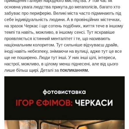
приміщенні Галереї народного мистецтва. У той час як
основна увага людства прикута до мегаполісів, багато хто
забуває про периферію. Великі міста часто підминають під
себе індивідуальність людини. А в провінційних містечках,
на зразок Черкас і ще сотень подібних, життя тече в іншому
темпі та навіть, можливо, в іншому сенсі. Тут яскравіше
проявляється істинний менталітет і те, що називають
національним колоритом. Тут сильніше відчуваєш драйв,
іноді навіть небезпеку, знімаючи на вулиці, адже тут це все
ще не поширено. Люди тут інші. У них інші цілі, інтереси,
настрої, можливо, в цілому менш піднесені, але від цього
лише більш щирі. Деталі за
покликанням.