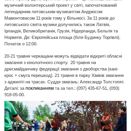
музичний волонтерський проект у світі, започаткований
легендарним литовським музикантом Андрюсом
Мамонтовасом 11 років тому у Вільнюсі. За 11 років до
литовського свята музики долучились також Латвія,
Ірландія, Великобританія, Грузія, Нідерланди, Бельгія та
Норвегія. Де: Європейська площа (біля Будинку Торгівлі).
Початок о 12:00.
20-21 травня черкащани можуть відвідати відкриті обласні
змагання з кінологічного спорту. 20 травня на
дресмайданчику федерації змагання з двоборства (кані-
крос + смуга перешкод). 21 травня в парку Хіміків змагання
з аджиліті на трасах. Суддя змагань: Александр Толстопят.
Деталі: за
покликанням
та за тел.: (097) 435-67-51, (093)
918-05-00.