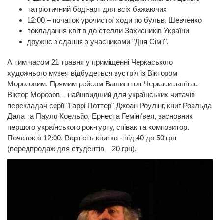
патріотичний боді-арт для всіх бажаючих
12:00 – початок урочистої ходи по бульв. Шевченко
покладання квітів до стелли Захисників України
дружнє з'єдання з учасниками "Дня Сім'ї".
А тим часом 21 травня у приміщенні Черкаського
художнього музея відбудеться зустріч із Віктором
Морозовим. Прямим рейсом Вашингтон-Черкаси завітає
Віктор Морозов – найшвидший для українських читачів
перекладач серії "Гаррі Поттер" Джоан Роулінг, книг Роальда
Дала та Пауло Коельйо, Ернеста Гемінґвея, засновник
першого українського рок-гурту, співак та композитор.
Початок о 12:00. Вартість квитка - від 40 до 50 грн
(передпродаж для студентів – 20 грн).