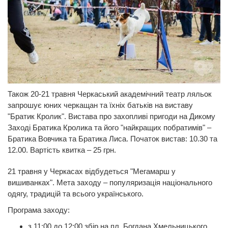
Також 20-21 травня Черкаський академічний театр ляльок
запрошує юних черкащан та їхніх батьків на виставу
"Братик Кролик". Вистава про захопливі пригоди на Дикому
Заході Братика Кролика та його "найкращих побратимів" –
Братика Вовчика та Братика Лиса. Початок вистав: 10.30 та
12.00. Вартість квитка – 25 грн.
21 травня у Черкасах відбудеться "Мегамарш у
вишиванках". Мета заходу – популяризація національного
одягу, традицій та всього українського.
Програма заходу:
з 11:00 до 12:00 збір на пл. Богдана Хмельницького