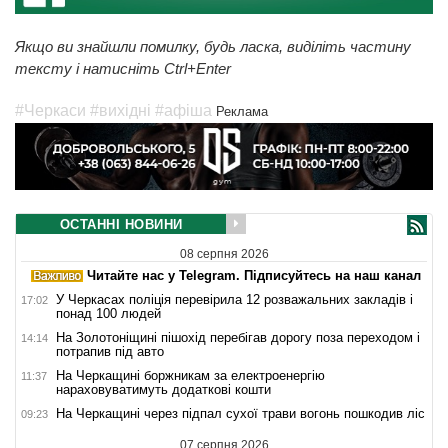
Якщо ви знайшли помилку, будь ласка, виділіть частину
тексту і натисніть Ctrl+Enter
#Черкаси
#вихідні
#афіша
Реклама
ОСТАННІ НОВИНИ
08 серпня 2026
Читайте нас у Telegram. Підписуйтесь на наш канал
У Черкасах поліція перевірила 12 розважальних закладів і
17:02
понад 100 людей
На Золотоніщині пішохід перебігав дорогу поза переходом і
14:14
потрапив під авто
На Черкащині боржникам за електроенергію
11:37
нараховуватимуть додаткові кошти
На Черкащині через підпал сухої трави вогонь пошкодив ліс
09:23
07 серпня 2026