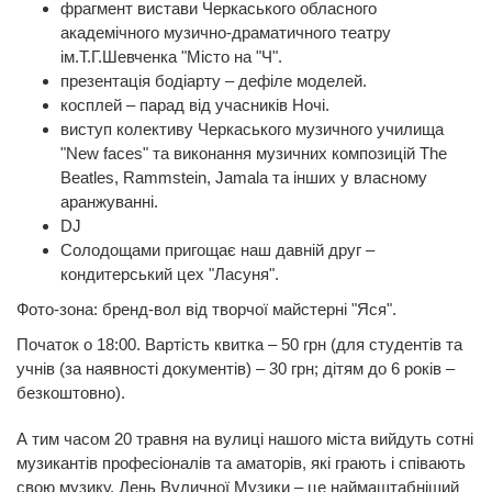
фрагмент вистави Черкаського обласного
академічного музично-драматичного театру
ім.Т.Г.Шевченка "Місто на "Ч".
презентація бодіарту – дефіле моделей.
косплей – парад від учасників Ночі.
виступ колективу Черкаського музичного училища
"New faces" та виконання музичних композицій The
Beatles, Rammstein, Jamala та інших у власному
аранжуванні.
DJ
Солодощами пригощає наш давній друг –
кондитерський цех "Ласуня".
Фото-зона: бренд-вол від творчої майстерні "Яся".
Початок о 18:00. Вартість квитка – 50 грн (для студентів та
учнів (за наявності документів) – 30 грн; дітям до 6 років –
безкоштовно).
А тим часом 20 травня на вулиці нашого міста вийдуть сотні
музикантів професіоналів та аматорів, які грають і співають
свою музику. День Вуличної Музики – це наймаштабніший