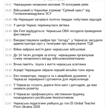
Черкащанин незаконно виловив 70 кілограмів риби
20:01
Військовий із Чорнобая отримав "Срібний хрест" від
19:05
Головнокомандувача ЗСУ
На Черкащині загорівся полігон твердих побутових відходів
18:08
У центрі Черкас перекинулася автівка
17:06
Ше.Fest відбудеться: Черкаська ОВА погодила проведення
16:49
фестивалю
Використовували шифри про "погоду": у Черкасах засудили
16:15
адміністратора груп у телеграмі про пересування ТЦК
Війна забрала життя двох черкаських військових
15:33
До 14 тисяч доларів за втечу: черкащанин організував
15:20
схему незаконного виїзду військовозобов'язаних
Вічна пам'ять: пішла з життя черкаська освітянка
14:44
Аграрії Черкащини зібрали перший мільйон тонн зерна
14:26
Без генератора, пандуса та з аварійною душовою: у
13:14
Черкасах перевірили гуртожиток для переселенців
У Черкасах готують дороги біля шкіл і дитсадків: де вже
12:31
оновили розмітку
У Черкасах профінансують обстеження будинку,
12:08
пошкодженого російським безпілотником
Черкаська педагогиня увійшла до топ-25 Global Teacher
11:57
Prize Ukraine 2026