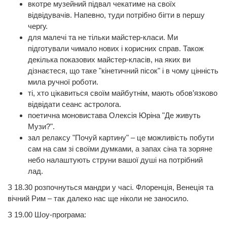
вкотре музейний підвал чекатиме на своїх
відвідувачів. Напевно, туди потрібно бігти в першу
чергу.
для малечі та не тільки майстер-класи. Ми
підготували чимало нових і корисних справ. Також
декілька показових майстер-класів, на яких ви
дізнаєтеся, що таке "кінетичний пісок" і в чому цінність
мила ручної роботи.
ті, хто цікавиться своїм майбутнім, мають обов’язково
відвідати сеанс астролога.
поетична моновистава Олексія Юріна "Де живуть
Музи?".
зал релаксу "Почуй картину" – це можливість побути
сам на сам зі своїми думками, а запах сіна та зоряне
небо налаштують струни вашої душі на потрібний
лад.
З 18.30 розпочнуться мандри у часі. Флоренція, Венеція та
вічний Рим – так далеко нас ще ніколи не заносило.
З 19.00 Шоу-програма: