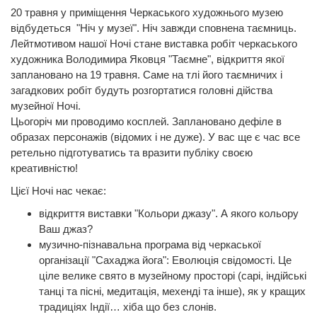
20 травня у приміщення Черкаського художнього музею
відбудеться "Ніч у музеї". Ніч завжди сповнена таємниць.
Лейтмотивом нашої Ночі стане виставка робіт черкаського
художника Володимира Яковця "Таємне", відкриття якої
заплановано на 19 травня. Саме на тлі його таємничих і
загадкових робіт будуть розгортатися головні дійства
музейної Ночі.
Цьогоріч ми проводимо косплей. Заплановано дефіле в
образах персонажів (відомих і не дуже). У вас ще є час все
ретельно підготуватись та вразити публіку своєю
креативністю!
Цієї Ночі нас чекає:
відкриття виставки "Кольори джазу". А якого кольору
Ваш джаз?
музично-пізнавальна програма від черкаської
організації "Сахаджа йога": Еволюція свідомості. Це
ціле велике свято в музейному просторі (сарі, індійські
танці та пісні, медитація, мехенді та інше), як у кращих
традиціях Індії… хіба що без слонів.