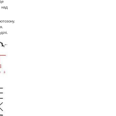
де
ь над
отозону.
я.
ділі.