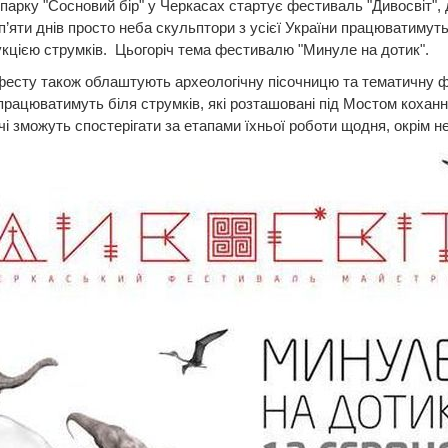
 парку "Сосновий бір" у Черкасах стартує фестиваль "Дивосвіт", 
п’яти днів просто неба скульптори з усієї України працюватимут
кцією струмків. Цьогоріч тема фестивалю "Минуле на дотик".
есту також облаштують археологічну пісочницю та тематичну ф
рацюватимуть біля струмків, які розташовані під Мостом коханн
чі зможуть спостерігати за етапами їхньої роботи щодня, окрім не