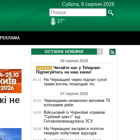
Субота, 8 серпня 2026
27°
РЕКЛАМА
ОСТАННІ НОВИНИ
08 серпня 2026
Читайте нас у Telegram.
Підписуйтесь на наш канал
На Черкащині через підпал сухої
09:23
трави вогонь пошкодив ліс
07 серпня 2026
кі не
Черкащанин незаконно виловив 70
20:01
кілограмів риби
Військовий із Чорнобая отримав
19:05
"Срібний хрест" від
Головнокомандувача ЗСУ
На Черкащині загорівся полігон
18:08
твердих побутових відходів