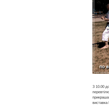
З 10.00 д
перевтілю
прикрашат
виставка 