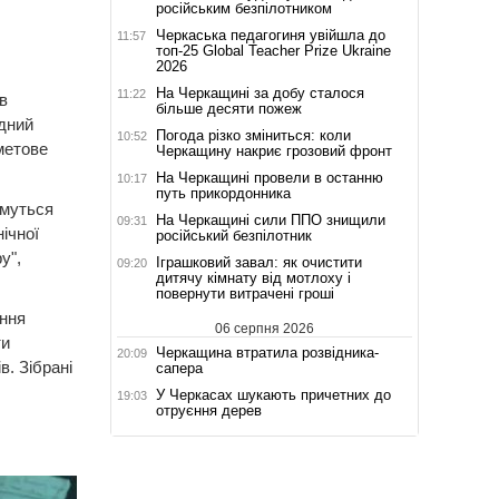
російським безпілотником
Черкаська педагогиня увійшла до
11:57
топ-25 Global Teacher Prize Ukraine
2026
На Черкащині за добу сталося
11:22
в
більше десяти пожеж
дний
Погода різко зміниться: коли
10:52
метове
Черкащину накриє грозовий фронт
На Черкащині провели в останню
10:17
путь прикордонника
имуться
На Черкащині сили ППО знищили
09:31
нічної
російський безпілотник
у",
Іграшковий завал: як очистити
09:20
дитячу кімнату від мотлоху і
повернути витрачені гроші
ння
06 серпня 2026
ти
Черкащина втратила розвідника-
20:09
. Зібрані
сапера
У Черкасах шукають причетних до
19:03
отруєння дерев