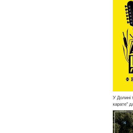
У Долині т
карате” д