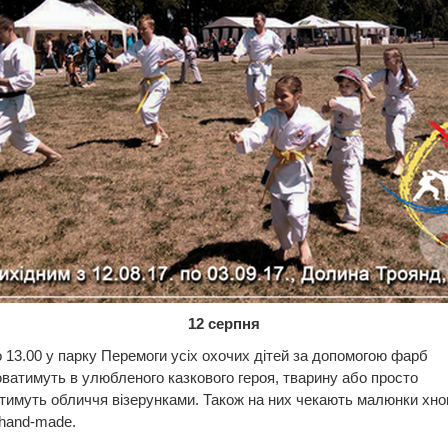
12 серпня
о 13.00 у парку Перемоги усіх охочих дітей за допомогою фарб
ватимуть в улюбленого казкового героя, тварину або просто
имуть обличчя візерунками. Також на них чекають малюнки хно
hand-made.