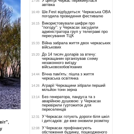
У центрі Черкас перекинулася
17:06
автівка
Ше.Fest відбудеться: Черкаська ОВА
16:49
погодила проведення фестивалю
Використовували шифри про
16:15
"погоду": у Черкасах засудили
адміністратора груп у телеграмі про
пересування ТЦК
Війна забрала життя двох черкаських
15:33
військових
До 14 тисяч доларів за втечу:
15:20
черкащанин організував схему
незаконного виїзду
військовозобов'язаних
Вічна пам'ять: пішла з життя
14:44
черкаська освітянка
Аграрії Черкащини зібрали перший
14:26
мільйон тонн зерна
Без генератора, пандуса та з
13:14
аварійною душовою: у Черкасах
перевірили гуртожиток для
переселенців
У Черкасах готують дороги біля шкіл
12:31
і дитсадків: де вже оновили розмітку
іт",
У Черкасах профінансують
у
12:08
обстеження будинку, пошкодженого