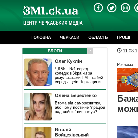
ГОЛОВНА
ЧЕРКАСИ
ОБЛАСТЬ
ГРОШІ
11.08.1
БЛОГИ
Олег Куклін
Реклама
ЧДБК - №1 серед
коледжів України за
результатами НМТ та №2
серед ліцеїв Черкащини
Олена Берестенко
Бажа
Втома від саморозвитку,
мож
або чому постійне “працюй
над собою” виснажує?
Віталій
Войцехівський