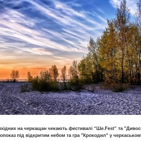
ихідних на черкащан чекають фестивалі “Ше.Fest” та "Дивосв
нопоказ під відкритим небом та гра "Крокодил" у черкаськом