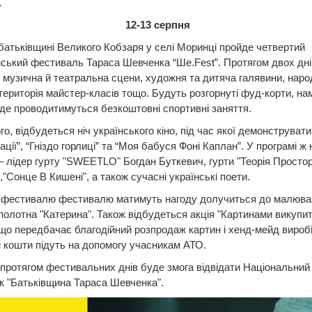
.
12-13 серпня
батьківщині Великого Кобзаря у селі Моринці пройде четвертий
ський фестиваль Тараса Шевченка “Ше.Fest”. Протягом двох дні
 музична й театральна сцени, художня та дитяча галявини, наро
територія майстер-класів тощо. Будуть розгорнуті фуд-корти, на
 де проводитимуться безкоштовні спортивні заняття.
го, відбудеться ніч українського кіно, під час якої демонструват
ції”, “Гніздо горлиці” та “Моя бабуся Фоні Каплан”. У програмі ж 
– лідер гурту "SWEETLO" Богдан Буткевич, гурти "Теорія Простор
,"Сонце В Кишені", а також сучасні українські поети.
 фестивалю фестивалю матимуть нагоду долучиться до малюва
полотна "Катерина". Також відбудеться акція "Картинами викупи
 що передбачає благодійний розпродаж картин і хенд-мейд виробів
і кошти підуть на допомогу учасникам АТО.
 протягом фестивальних днів буде змога відвідати Національний
к "Батьківщина Тараса Шевченка".