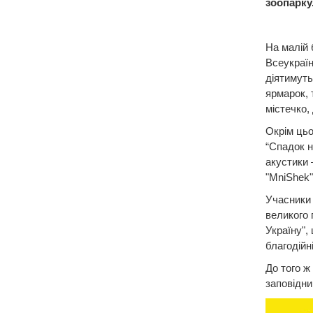
зоопарку
На малій 
Всеукраїн
діятимуть
ярмарок, 
містечко,
Окрім цьо
“Спадок на
акустики 
"MniShek"
Учасники
великого 
Україну",
благодійн
До того ж
заповідни