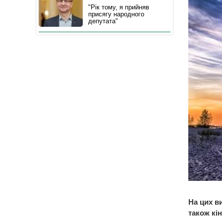
"Рік тому, я прийняв
присягу народного
депутата"
На цих в
також кі