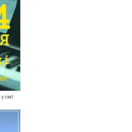
у сім’ї