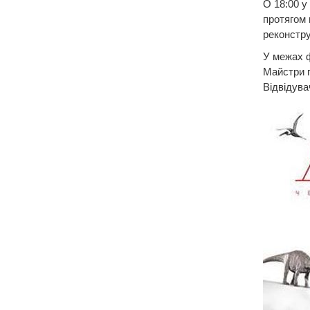
О 18:00 у
протягом 
реконстру
У межах ф
Майстри п
Відвідува