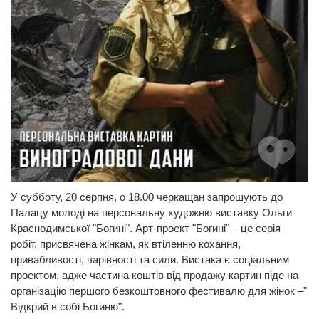
У субботу, 20 серпня, о 18.00 черкащан запрошують до
Палацу молоді на персональну художню виставку Ольги
Краcнодимської "Богині". Арт-проект "Богині" – це серія
робіт, присвячена жінкам, як втіленню кохання,
привабливості, чарівності та сили. Вистака є соціальним
проектом, адже частина коштів від продажу картин піде на
організацію першого безкоштовного фестивалю для жінок –"
Відкрий в собі Богиню".