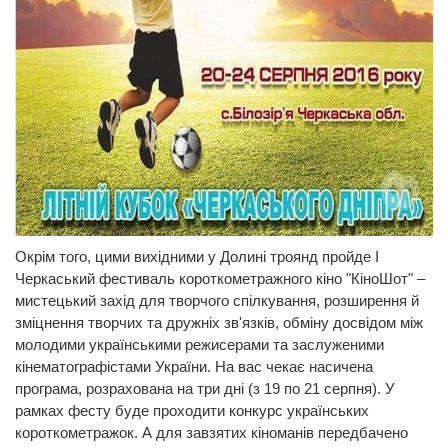
Окрім того, цими вихідними у Долині троянд пройде І
Черкаський фестиваль короткометражного кіно "КіноШот" –
мистецький захід для творчого спілкування, розширення й
зміцнення творчих та дружніх зв'язків, обміну досвідом між
молодими українськими режисерами та заслуженими
кінематографістами України. На вас чекає насичена
програма, розрахована на три дні (з 19 по 21 серпня). У
рамках фесту буде проходити конкурс українських
короткометражок. А для завзятих кіноманів передбачено