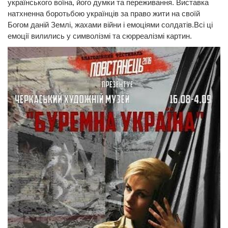
українського воїна, його думки та переживання. Виставка
натхненна боротьбою українців за право жити на своїй
Богом даній Землі, жахами війни і емоціями солдатів.Всі ці
емоції вилились у символізмі та сюрреалізмі картин.