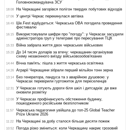
Головнокомандувача ЗСУ
На Черкащині загорівся полігон твердих побутових відходів
18:08
У центрі Черкас перекинулася автівка
17:06
Ше.Fest відбудеться: Черкаська ОВА погодила проведення
16:49
фестивалю
Використовували шифри про "погоду": у Черкасах засудили
16:15
адміністратора груп у телеграмі про пересування ТЦК
Війна забрала життя двох черкаських військових
15:33
До 14 тисяч доларів за втечу: черкащанин організував
15:20
схему незаконного виїзду військовозобов'язаних
Вічна пам'ять: пішла з життя черкаська освітянка
14:44
Аграрії Черкащини зібрали перший мільйон тонн зерна
14:26
Без генератора, пандуса та з аварійною душовою: у
13:14
Черкасах перевірили гуртожиток для переселенців
У Черкасах готують дороги біля шкіл і дитсадків: де вже
12:31
оновили розмітку
У Черкасах профінансують обстеження будинку,
12:08
пошкодженого російським безпілотником
Черкаська педагогиня увійшла до топ-25 Global Teacher
11:57
Prize Ukraine 2026
На Черкащині за добу сталося більше десяти пожеж
11:22
Погода різко зміниться: коли Черкащину накриє грозовий
10:52