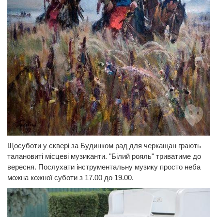
Щосуботи у сквері за Будинком рад для черкащан грають
талановиті місцеві музиканти. "Білий рояль" триватиме до
вересня. Послухати інструментальну музику просто неба
можна кожної суботи з 17.00 до 19.00.