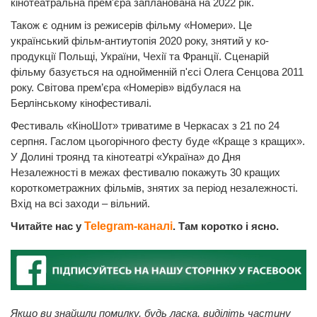
кінотеатральна прем'єра запланована на 2022 рік.
Також є одним із режисерів фільму «Номери». Це
український фільм-антиутопія 2020 року, знятий у ко-
продукції Польщі, України, Чехії та Франції. Сценарій
фільму базується на однойменній п'єсі Олега Сенцова 2011
року. Світова прем’єра «Номерів» відбулася на
Берлінському кінофестивалі.
Фестиваль «КіноШот» триватиме в Черкасах з 21 по 24
серпня. Гаслом цьогорічного фесту буде «Краще з кращих».
У Долині троянд та кінотеатрі «Україна» до Дня
Незалежності в межах фестивалю покажуть 30 кращих
короткометражних фільмів, знятих за період незалежності.
Вхід на всі заходи ‒ вільний.
Читайте нас у
Telegram-каналі
. Там коротко і ясно.
Якщо ви знайшли помилку, будь ласка, виділіть частину