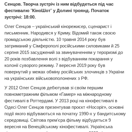
Сенцов. Творча зустріч із ним відбудеться під час
фестивалю
"
КіноШот
"
у Долині троянд. Початок
зустрічі: 18:00.
Олег Сенцов ‒ український кінорежисер, сценарист і
письменник. Народився у Криму. Відомий також своєю
громадською діяльністю. 10 травня 2014 року був
затриманий у Сімферополі російськими силовиками й 25
серпня 2015 засуджений за звинуваченням у тероризмі до
20 років позбавлення волі з відбуванням покарання у
колонії суворого режиму. 7 вересня 2019 року був
повернутий у межах обміну російських злочинців з України
на українських військовополонених з РФ.
У 2012 Олег Сенцов дебютував зі своїм першим
повнометражним фільмом «Гамер» на міжнародному
фестивалі в Роттердамі. У 2013 році на кінофестивалі в
Одесі Олег Сенцов презентував проєкт «Носоріг», основні
події якого відбуваються на початку 1990-х у бандитському
середовищі. Світова прем'єра фільму відбудеться 9
вересня на Венеційському кінофестивалі. Українська