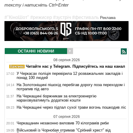
тексту і натисніть Ctrl+Enter
#"КіноШот"
#режисер
#зустріч
#фестиваль
Реклама
ОСТАННІ НОВИНИ
08 серпня 2026
Читайте нас у Telegram. Підписуйтесь на наш канал
У Черкасах поліція перевірила 12 розважальних закладів і
17:02
понад 100 людей
На Золотоніщині пішохід перебігав дорогу поза переходом і
14:14
потрапив під авто
На Черкащині боржникам за електроенергію
11:37
нараховуватимуть додаткові кошти
На Черкащині через підпал сухої трави вогонь пошкодив ліс
09:23
07 серпня 2026
Черкащанин незаконно виловив 70 кілограмів риби
20:01
Військовий із Чорнобая отримав "Срібний хрест" від
19:05