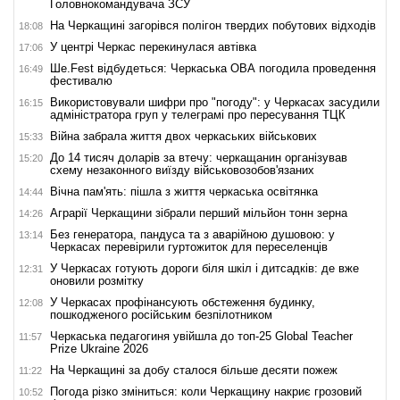
Головнокомандувача ЗСУ
На Черкащині загорівся полігон твердих побутових відходів
18:08
У центрі Черкас перекинулася автівка
17:06
Ше.Fest відбудеться: Черкаська ОВА погодила проведення
16:49
фестивалю
Використовували шифри про "погоду": у Черкасах засудили
16:15
адміністратора груп у телеграмі про пересування ТЦК
Війна забрала життя двох черкаських військових
15:33
До 14 тисяч доларів за втечу: черкащанин організував
15:20
схему незаконного виїзду військовозобов'язаних
Вічна пам'ять: пішла з життя черкаська освітянка
14:44
Аграрії Черкащини зібрали перший мільйон тонн зерна
14:26
Без генератора, пандуса та з аварійною душовою: у
13:14
Черкасах перевірили гуртожиток для переселенців
У Черкасах готують дороги біля шкіл і дитсадків: де вже
12:31
оновили розмітку
У Черкасах профінансують обстеження будинку,
12:08
пошкодженого російським безпілотником
Черкаська педагогиня увійшла до топ-25 Global Teacher
11:57
Prize Ukraine 2026
На Черкащині за добу сталося більше десяти пожеж
11:22
Погода різко зміниться: коли Черкащину накриє грозовий
10:52