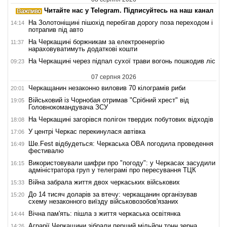
Читайте нас у Telegram. Підписуйтесь на наш канал
На Золотоніщині пішохід перебігав дорогу поза переходом і
14:14
потрапив під авто
На Черкащині боржникам за електроенергію
11:37
нараховуватимуть додаткові кошти
На Черкащині через підпал сухої трави вогонь пошкодив ліс
09:23
07 серпня 2026
Черкащанин незаконно виловив 70 кілограмів риби
20:01
Військовий із Чорнобая отримав "Срібний хрест" від
19:05
Головнокомандувача ЗСУ
На Черкащині загорівся полігон твердих побутових відходів
18:08
У центрі Черкас перекинулася автівка
17:06
Ше.Fest відбудеться: Черкаська ОВА погодила проведення
16:49
фестивалю
Використовували шифри про "погоду": у Черкасах засудили
16:15
адміністратора груп у телеграмі про пересування ТЦК
Війна забрала життя двох черкаських військових
15:33
До 14 тисяч доларів за втечу: черкащанин організував
15:20
схему незаконного виїзду військовозобов'язаних
Вічна пам'ять: пішла з життя черкаська освітянка
14:44
Аграрії Черкащини зібрали перший мільйон тонн зерна
14:26