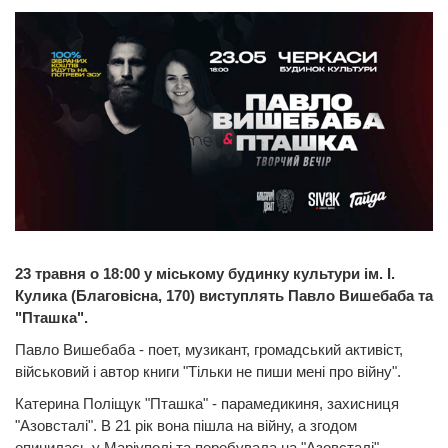
23 травня о 18:00 у міському будинку культури ім. І.
Кулика (Благовісна, 170) виступлять Павло Вишебаба та
"Пташка".
Павло Вишебаба - поет, музикант, громадський активіст,
військовий і автор книги "Тільки не пиши мені про війну".
Катерина Поліщук "Пташка" - парамедикиня, захисниця
"Азовсталі". В 21 рік вона пішла на війну, а згодом
опинилась у Маріуполі та перебувала на "Азовсталі".