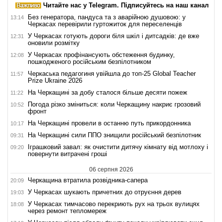
Читайте нас у Telegram. Підписуйтесь на наш канал
Без генератора, пандуса та з аварійною душовою: у
13:14
Черкасах перевірили гуртожиток для переселенців
У Черкасах готують дороги біля шкіл і дитсадків: де вже
12:31
оновили розмітку
У Черкасах профінансують обстеження будинку,
12:08
пошкодженого російським безпілотником
Черкаська педагогиня увійшла до топ-25 Global Teacher
11:57
Prize Ukraine 2026
На Черкащині за добу сталося більше десяти пожеж
11:22
Погода різко зміниться: коли Черкащину накриє грозовий
10:52
фронт
На Черкащині провели в останню путь прикордонника
10:17
На Черкащині сили ППО знищили російський безпілотник
09:31
Іграшковий завал: як очистити дитячу кімнату від мотлоху і
09:20
повернути витрачені гроші
06 серпня 2026
Черкащина втратила розвідника-сапера
20:09
У Черкасах шукають причетних до отруєння дерев
19:03
У Черкасах тимчасово перекриють рух на трьох вулицях
18:08
через ремонт тепломереж