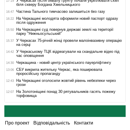
У Черкасах після обвалу ґрунту почали укріплювати схил
17:19
біля скверу Богдана Хмельницького
Частина Тального тимчасово залишиться без газу
16:47
На Черкащині молодята оформили новий паспорт одразу
16:22
після одруження
На Черкащині суд повернув державі землі на території
15:50
парку "Нижньосульський"
У Черкасах 75-річній жінці провели малоінвазивну операцію
15:37
на серці
У Черкаському ТЦК відреагували на скандальне відео під
14:42
час оповіщення
Черкащина - новий центр українського пауерліфтингу
14:30
СБУ викрила жительку Черкас, яка поширювала
13:06
проросійську пропаганду
На Черкащині оголосили жовтий рівень небезпеки через
12:43
грози
На Золотоніщині понад 30 рятувальників гасять пожежу
12:07
торфовища
Про проект
Відповідальність
Контакти