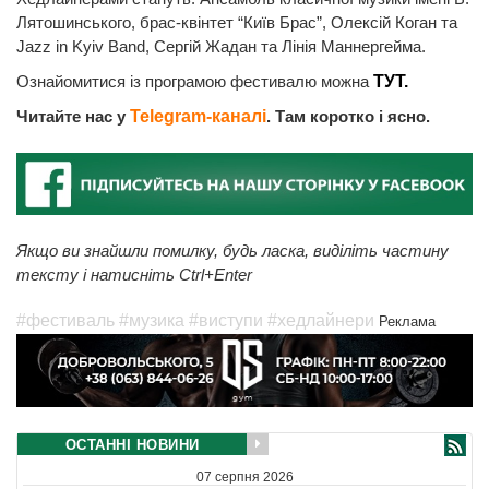
Лятошинського, брас-квінтет “Київ Брас”, Олексій Коган та
Jazz in Kyiv Band, Сергій Жадан та Лінія Маннергейма.
Ознайомитися із програмою фестивалю можна
ТУТ.
Читайте нас у
Telegram-каналі
. Там коротко і ясно.
Якщо ви знайшли помилку, будь ласка, виділіть частину
тексту і натисніть Ctrl+Enter
#фестиваль
#музика
#виступи
#хедлайнери
Реклама
ОСТАННІ НОВИНИ
07 серпня 2026