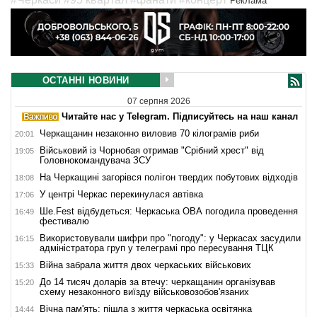
Реклама
ОСТАННІ НОВИНИ
07 серпня 2026
Читайте нас у Telegram. Підписуйтесь на наш канал
Черкащанин незаконно виловив 70 кілограмів риби
20:01
Військовий із Чорнобая отримав "Срібний хрест" від
19:05
Головнокомандувача ЗСУ
На Черкащині загорівся полігон твердих побутових відходів
18:08
У центрі Черкас перекинулася автівка
17:06
Ше.Fest відбудеться: Черкаська ОВА погодила проведення
16:49
фестивалю
Використовували шифри про "погоду": у Черкасах засудили
16:15
адміністратора груп у телеграмі про пересування ТЦК
Війна забрала життя двох черкаських військових
15:33
До 14 тисяч доларів за втечу: черкащанин організував
15:20
схему незаконного виїзду військовозобов'язаних
Вічна пам'ять: пішла з життя черкаська освітянка
14:44