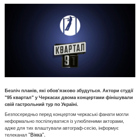
Безліч планів, які обов'язково збудуться. Актори студії
"95 квартал" у Черкасах двома концертами фінішували
свій гастрольний тур по Україні.
Безпосередньо перед концертом черкаські фанати могли
неформально поспілкуватися із улюбленими акторами,
адже для тих влаштували автограф-сесію, інформує
телеканал
"Вікка".