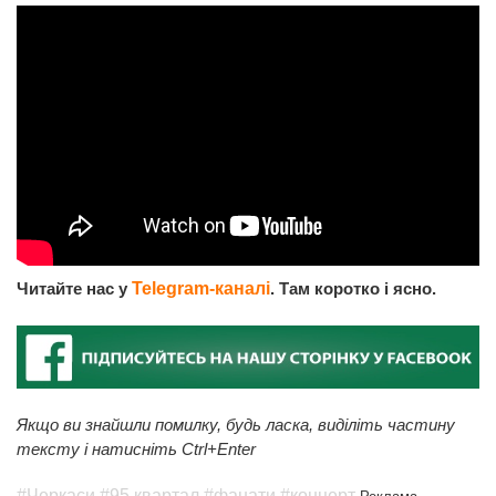
Читайте нас у
Telegram-каналі
. Там коротко і ясно.
Якщо ви знайшли помилку, будь ласка, виділіть частину
тексту і натисніть Ctrl+Enter
#Черкаси
#95 квартал
#фанати
#концерт