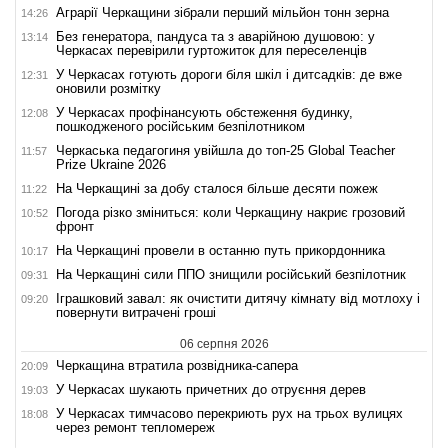
Аграрії Черкащини зібрали перший мільйон тонн зерна
14:26
Без генератора, пандуса та з аварійною душовою: у
13:14
Черкасах перевірили гуртожиток для переселенців
У Черкасах готують дороги біля шкіл і дитсадків: де вже
12:31
оновили розмітку
У Черкасах профінансують обстеження будинку,
12:08
пошкодженого російським безпілотником
Черкаська педагогиня увійшла до топ-25 Global Teacher
11:57
Prize Ukraine 2026
На Черкащині за добу сталося більше десяти пожеж
11:22
Погода різко зміниться: коли Черкащину накриє грозовий
10:52
фронт
На Черкащині провели в останню путь прикордонника
10:17
На Черкащині сили ППО знищили російський безпілотник
09:31
Іграшковий завал: як очистити дитячу кімнату від мотлоху і
09:20
повернути витрачені гроші
06 серпня 2026
Черкащина втратила розвідника-сапера
20:09
У Черкасах шукають причетних до отруєння дерев
19:03
У Черкасах тимчасово перекриють рух на трьох вулицях
18:08
через ремонт тепломереж