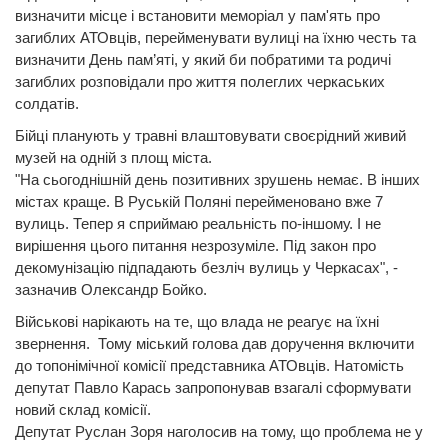
визначити місце і встановити меморіал у пам'ять про
загиблих АТОвців, перейменувати вулиці на їхню честь та
визначити День пам’яті, у який би побратими та родичі
загиблих розповідали про життя полеглих черкаських
солдатів.
Бійці планують у травні влаштовувати своєрідний живий
музей на одній з площ міста.
"На сьогоднішній день позитивних зрушень немає. В інших
містах краще. В Руській Поляні перейменовано вже 7
вулиць. Тепер я сприймаю реальність по-іншому. І не
вирішення цього питання незрозуміле. Під закон про
декомунізацію підпадають безліч вулиць у Черкасах", -
зазначив Олександр Бойко.
Військові нарікають на те, що влада не реагує на їхні
звернення. Тому міський голова дав доручення включити
до топонімічної комісії представника АТОвців. Натомість
депутат Павло Карась запропонував взагалі сформувати
новий склад комісії.
Депутат Руслан Зоря наголосив на тому, що проблема не у