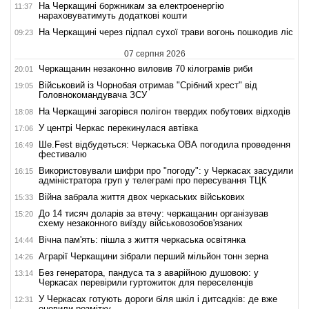
На Черкащині боржникам за електроенергію
11:37
нараховуватимуть додаткові кошти
На Черкащині через підпал сухої трави вогонь пошкодив ліс
09:23
07 серпня 2026
Черкащанин незаконно виловив 70 кілограмів риби
20:01
Військовий із Чорнобая отримав "Срібний хрест" від
19:05
Головнокомандувача ЗСУ
На Черкащині загорівся полігон твердих побутових відходів
18:08
У центрі Черкас перекинулася автівка
17:06
Ше.Fest відбудеться: Черкаська ОВА погодила проведення
16:49
фестивалю
Використовували шифри про "погоду": у Черкасах засудили
16:15
адміністратора груп у телеграмі про пересування ТЦК
Війна забрала життя двох черкаських військових
15:33
До 14 тисяч доларів за втечу: черкащанин організував
15:20
схему незаконного виїзду військовозобов'язаних
Вічна пам'ять: пішла з життя черкаська освітянка
14:44
Аграрії Черкащини зібрали перший мільйон тонн зерна
14:26
Без генератора, пандуса та з аварійною душовою: у
13:14
Черкасах перевірили гуртожиток для переселенців
У Черкасах готують дороги біля шкіл і дитсадків: де вже
12:31
оновили розмітку