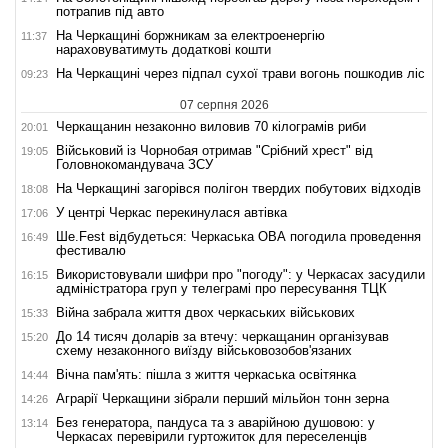
потрапив під авто
На Черкащині боржникам за електроенергію
11:37
нараховуватимуть додаткові кошти
На Черкащині через підпал сухої трави вогонь пошкодив ліс
09:23
07 серпня 2026
Черкащанин незаконно виловив 70 кілограмів риби
20:01
Військовий із Чорнобая отримав "Срібний хрест" від
19:05
Головнокомандувача ЗСУ
На Черкащині загорівся полігон твердих побутових відходів
18:08
У центрі Черкас перекинулася автівка
17:06
Ше.Fest відбудеться: Черкаська ОВА погодила проведення
16:49
фестивалю
Використовували шифри про "погоду": у Черкасах засудили
16:15
адміністратора груп у телеграмі про пересування ТЦК
Війна забрала життя двох черкаських військових
15:33
До 14 тисяч доларів за втечу: черкащанин організував
15:20
схему незаконного виїзду військовозобов'язаних
Вічна пам'ять: пішла з життя черкаська освітянка
14:44
Аграрії Черкащини зібрали перший мільйон тонн зерна
14:26
Без генератора, пандуса та з аварійною душовою: у
13:14
Черкасах перевірили гуртожиток для переселенців