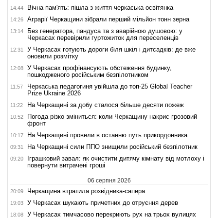
Вічна пам'ять: пішла з життя черкаська освітянка
14:44
Аграрії Черкащини зібрали перший мільйон тонн зерна
14:26
Без генератора, пандуса та з аварійною душовою: у
13:14
Черкасах перевірили гуртожиток для переселенців
У Черкасах готують дороги біля шкіл і дитсадків: де вже
12:31
оновили розмітку
У Черкасах профінансують обстеження будинку,
12:08
пошкодженого російським безпілотником
Черкаська педагогиня увійшла до топ-25 Global Teacher
11:57
Prize Ukraine 2026
На Черкащині за добу сталося більше десяти пожеж
11:22
Погода різко зміниться: коли Черкащину накриє грозовий
10:52
фронт
На Черкащині провели в останню путь прикордонника
10:17
На Черкащині сили ППО знищили російський безпілотник
09:31
Іграшковий завал: як очистити дитячу кімнату від мотлоху і
09:20
повернути витрачені гроші
06 серпня 2026
Черкащина втратила розвідника-сапера
20:09
У Черкасах шукають причетних до отруєння дерев
19:03
У Черкасах тимчасово перекриють рух на трьох вулицях
18:08