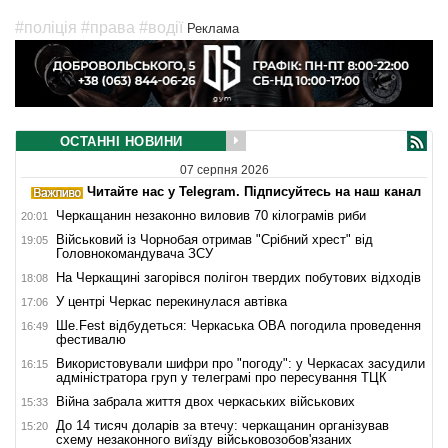
#поліція
#права
#водії
Реклама
ОСТАННІ НОВИНИ
07 серпня 2026
Читайте нас у Telegram. Підписуйтесь на наш канал
Черкащанин незаконно виловив 70 кілограмів риби
20:01
Військовий із Чорнобая отримав "Срібний хрест" від
19:05
Головнокомандувача ЗСУ
На Черкащині загорівся полігон твердих побутових відходів
18:08
У центрі Черкас перекинулася автівка
17:06
Ше.Fest відбудеться: Черкаська ОВА погодила проведення
16:49
фестивалю
Використовували шифри про "погоду": у Черкасах засудили
16:15
адміністратора груп у телеграмі про пересування ТЦК
Війна забрала життя двох черкаських військових
15:33
До 14 тисяч доларів за втечу: черкащанин організував
15:20
схему незаконного виїзду військовозобов'язаних