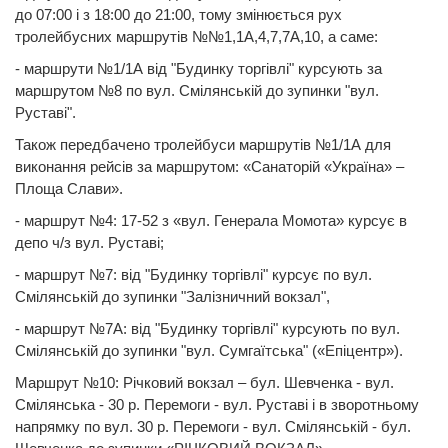
до 07:00 і з 18:00 до 21:00, тому змінюється рух
тролейбусних маршрутів №№1,1А,4,7,7А,10, а саме:
- маршрути №1/1А від "Будинку торгівлі" курсують за
маршрутом №8 по вул. Смілянській до зупинки "вул.
Руставі".
Також передбачено тролейбуси маршрутів №1/1А для
виконання рейсів за маршрутом: «Санаторій «Україна» –
Площа Слави».
- маршрут №4: 17-52 з «вул. Генерала Момота» курсує в
депо ч/з вул. Руставі;
- маршрут №7: від "Будинку торгівлі" курсує по вул.
Смілянській до зупинки "Залізничний вокзал",
- маршрут №7А: від "Будинку торгівлі" курсують по вул.
Смілянській до зупинки "вул. Сумгаїтська" («Епіцентр»).
Маршрут №10: Річковий вокзал – бул. Шевченка - вул.
Смілянська - 30 р. Перемоги - вул. Руставі і в зворотньому
напрямку по вул. 30 р. Перемоги - вул. Смілянській - бул.