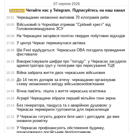
07 серпня 2026
Читайте нас у Telegram. Підписуйтесь на наш канал
Черкащанин незаконно виловив 70 кілограмів риби
20:01
Військовий із Чорнобая отримав "Срібний хрест" від
19:05
Головнокомандувача ЗСУ
На Черкащині загорівся полігон твердих побутових відходів
18:08
У центрі Черкас перекинулася автівка
17:06
Ше.Fest відбудеться: Черкаська ОВА погодила проведення
16:49
фестивалю
Використовували шифри про "погоду": у Черкасах засудили
16:15
адміністратора груп у телеграмі про пересування ТЦК
Війна забрала життя двох черкаських військових
15:33
До 14 тисяч доларів за втечу: черкащанин організував
15:20
схему незаконного виїзду військовозобов'язаних
Вічна пам'ять: пішла з життя черкаська освітянка
14:44
Аграрії Черкащини зібрали перший мільйон тонн зерна
14:26
Без генератора, пандуса та з аварійною душовою: у
13:14
Черкасах перевірили гуртожиток для переселенців
У Черкасах готують дороги біля шкіл і дитсадків: де вже
12:31
оновили розмітку
У Черкасах профінансують обстеження будинку,
12:08
пошкодженого російським безпілотником