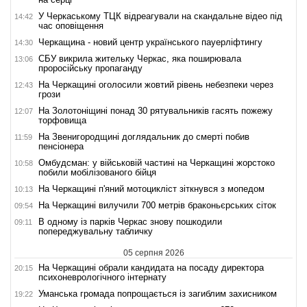
У Черкаському ТЦК відреагували на скандальне відео під
14:42
час оповіщення
Черкащина - новий центр українського пауерліфтингу
14:30
СБУ викрила жительку Черкас, яка поширювала
13:06
проросійську пропаганду
На Черкащині оголосили жовтий рівень небезпеки через
12:43
грози
На Золотоніщині понад 30 рятувальників гасять пожежу
12:07
торфовища
На Звенигородщині доглядальник до смерті побив
11:59
пенсіонера
Омбудсман: у військовій частині на Черкащині жорстоко
10:58
побили мобілізованого бійця
На Черкащині п'яний мотоцикліст зіткнувся з мопедом
10:13
На Черкащині вилучили 700 метрів браконьєрських сіток
09:54
В одному із парків Черкас знову пошкодили
09:11
попереджувальну табличку
05 серпня 2026
На Черкащині обрали кандидата на посаду директора
20:15
психоневрологічного інтернату
Уманська громада попрощається із загиблим захисником
19:22