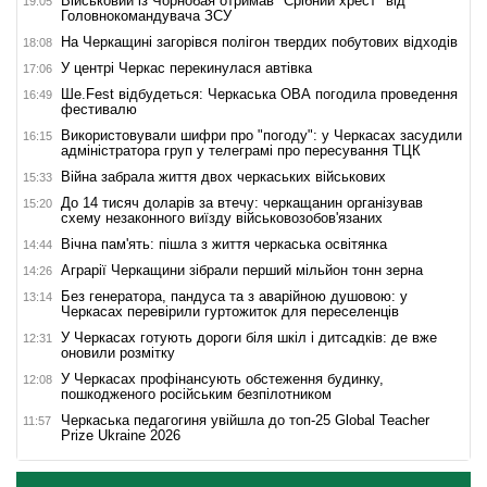
Військовий із Чорнобая отримав "Срібний хрест" від
19:05
Головнокомандувача ЗСУ
На Черкащині загорівся полігон твердих побутових відходів
18:08
У центрі Черкас перекинулася автівка
17:06
Ше.Fest відбудеться: Черкаська ОВА погодила проведення
16:49
фестивалю
Використовували шифри про "погоду": у Черкасах засудили
16:15
адміністратора груп у телеграмі про пересування ТЦК
Війна забрала життя двох черкаських військових
15:33
До 14 тисяч доларів за втечу: черкащанин організував
15:20
схему незаконного виїзду військовозобов'язаних
Вічна пам'ять: пішла з життя черкаська освітянка
14:44
Аграрії Черкащини зібрали перший мільйон тонн зерна
14:26
Без генератора, пандуса та з аварійною душовою: у
13:14
Черкасах перевірили гуртожиток для переселенців
У Черкасах готують дороги біля шкіл і дитсадків: де вже
12:31
оновили розмітку
У Черкасах профінансують обстеження будинку,
12:08
пошкодженого російським безпілотником
Черкаська педагогиня увійшла до топ-25 Global Teacher
11:57
Prize Ukraine 2026