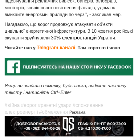
підсвічування рекламних вивісок, банерів, білбордів,
моніторів, зовнішнього освітлення фасадів, удома ж
вмикайте енергоємні прилади по черзі", - закликав мер.
Нагадаємо, що ворог продовжує атакувати об’єкти
цивільної енергетичної інфрастуктури. З 10 жовтня російські
окупанти зруйнували
30% електростанцій України.
Читайте нас у
Telegram-каналі
. Там коротко і ясно.
Якщо ви знайшли помилку, будь ласка, виділіть частину
тексту і натисніть Ctrl+Enter
#війна
#ворог
#ракетні удари
#споживання
електроенергії
#обмеження
Реклама