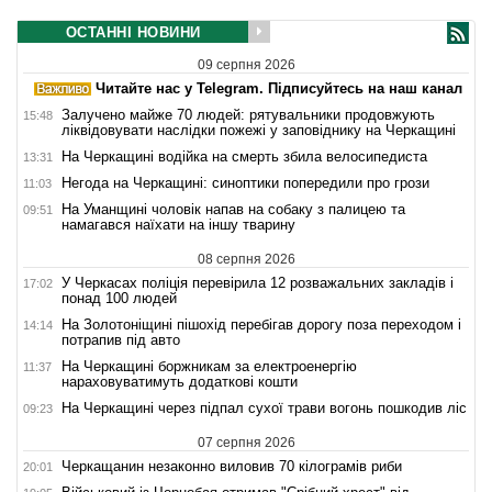
ОСТАННІ НОВИНИ
09 серпня 2026
Читайте нас у Telegram. Підписуйтесь на наш канал
Залучено майже 70 людей: рятувальники продовжують
15:48
ліквідовувати наслідки пожежі у заповіднику на Черкащині
На Черкащині водійка на смерть збила велосипедиста
13:31
Негода на Черкащині: синоптики попередили про грози
11:03
На Уманщині чоловік напав на собаку з палицею та
09:51
намагався наїхати на іншу тварину
08 серпня 2026
У Черкасах поліція перевірила 12 розважальних закладів і
17:02
понад 100 людей
На Золотоніщині пішохід перебігав дорогу поза переходом і
14:14
потрапив під авто
На Черкащині боржникам за електроенергію
11:37
нараховуватимуть додаткові кошти
На Черкащині через підпал сухої трави вогонь пошкодив ліс
09:23
07 серпня 2026
Черкащанин незаконно виловив 70 кілограмів риби
20:01