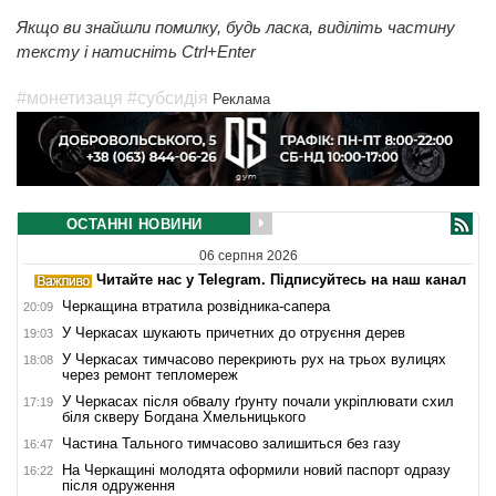
Якщо ви знайшли помилку, будь ласка, виділіть частину
тексту і натисніть Ctrl+Enter
#монетизаця
#субсидія
Реклама
ОСТАННІ НОВИНИ
06 серпня 2026
Читайте нас у Telegram. Підписуйтесь на наш канал
Черкащина втратила розвідника-сапера
20:09
У Черкасах шукають причетних до отруєння дерев
19:03
У Черкасах тимчасово перекриють рух на трьох вулицях
18:08
через ремонт тепломереж
У Черкасах після обвалу ґрунту почали укріплювати схил
17:19
біля скверу Богдана Хмельницького
Частина Тального тимчасово залишиться без газу
16:47
На Черкащині молодята оформили новий паспорт одразу
16:22
після одруження