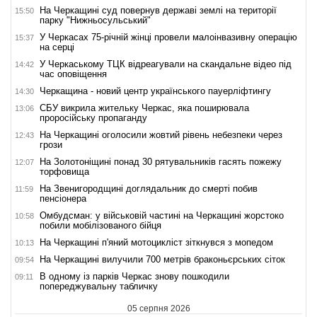
На Черкащині суд повернув державі землі на території
15:50
парку "Нижньосульський"
У Черкасах 75-річній жінці провели малоінвазивну операцію
15:37
на серці
У Черкаському ТЦК відреагували на скандальне відео під
14:42
час оповіщення
Черкащина - новий центр українського пауерліфтингу
14:30
СБУ викрила жительку Черкас, яка поширювала
13:06
проросійську пропаганду
На Черкащині оголосили жовтий рівень небезпеки через
12:43
грози
На Золотоніщині понад 30 рятувальників гасять пожежу
12:07
торфовища
На Звенигородщині доглядальник до смерті побив
11:59
пенсіонера
Омбудсман: у військовій частині на Черкащині жорстоко
10:58
побили мобілізованого бійця
На Черкащині п'яний мотоцикліст зіткнувся з мопедом
10:13
На Черкащині вилучили 700 метрів браконьєрських сіток
09:54
В одному із парків Черкас знову пошкодили
09:11
попереджувальну табличку
05 серпня 2026