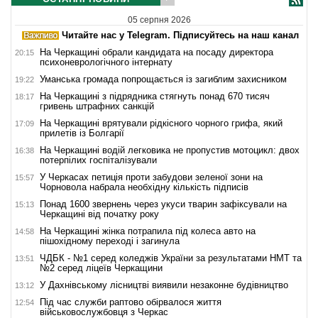
05 серпня 2026
Читайте нас у Telegram. Підписуйтесь на наш канал
На Черкащині обрали кандидата на посаду директора
20:15
психоневрологічного інтернату
Уманська громада попрощається із загиблим захисником
19:22
На Черкащині з підрядника стягнуть понад 670 тисяч
18:17
гривень штрафних санкцій
На Черкащині врятували рідкісного чорного грифа, який
17:09
прилетів із Болгарії
На Черкащині водій легковика не пропустив мотоцикл: двох
16:38
потерпілих госпіталізували
У Черкасах петиція проти забудови зеленої зони на
15:57
Чорновола набрала необхідну кількість підписів
Понад 1600 звернень через укуси тварин зафіксували на
15:13
Черкащині від початку року
На Черкащині жінка потрапила під колеса авто на
14:58
пішохідному переході і загинула
ЧДБК - №1 серед коледжів України за результатами НМТ та
13:51
№2 серед ліцеїв Черкащини
У Дахнівському лісництві виявили незаконне будівництво
13:12
Під час служби раптово обірвалося життя
12:54
військовослужбовця з Черкас