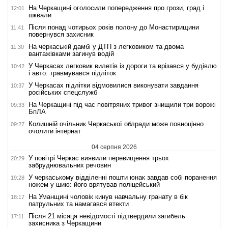
На Черкащині оголосили попередження про грози, град і
12:01
шквали
Після понад чотирьох років полону до Монастирищини
11:41
повернувся захисник
На черкаській дамбі у ДТП з легковиком та двома
11:30
вантажівками загинув водій
У Черкасах легковик вилетів із дороги та врізався у будівлю
10:42
і авто: травмувався підліток
У Черкасах підлітки відмовилися виконувати завдання
10:37
російських спецслужб
На Черкащині під час повітряних тривог знищили три ворожі
09:33
БпЛА
Колишній очільник Черкаської облради може повноцінно
09:27
очолити інтернат
04 серпня 2026
У повітрі Черкас виявили перевищення трьох
20:29
забруднювальних речовин
У черкаському відділенні пошти юнак завдав собі поранення
19:28
ножем у шию: його врятував поліцейський
На Уманщині чоловік кинув навчальну гранату в бік
18:17
патрульних та намагався втекти
Після 21 місяця невідомості підтвердили загибель
17:11
захисника з Черкащини