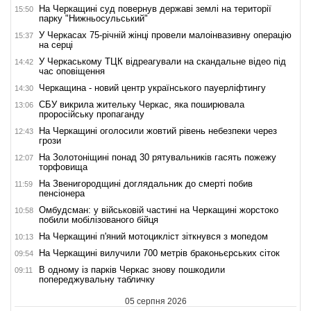
На Черкащині суд повернув державі землі на території
15:50
парку "Нижньосульський"
У Черкасах 75-річній жінці провели малоінвазивну операцію
15:37
на серці
У Черкаському ТЦК відреагували на скандальне відео під
14:42
час оповіщення
Черкащина - новий центр українського пауерліфтингу
14:30
СБУ викрила жительку Черкас, яка поширювала
13:06
проросійську пропаганду
На Черкащині оголосили жовтий рівень небезпеки через
12:43
грози
На Золотоніщині понад 30 рятувальників гасять пожежу
12:07
торфовища
На Звенигородщині доглядальник до смерті побив
11:59
пенсіонера
Омбудсман: у військовій частині на Черкащині жорстоко
10:58
побили мобілізованого бійця
На Черкащині п'яний мотоцикліст зіткнувся з мопедом
10:13
На Черкащині вилучили 700 метрів браконьєрських сіток
09:54
В одному із парків Черкас знову пошкодили
09:11
попереджувальну табличку
05 серпня 2026