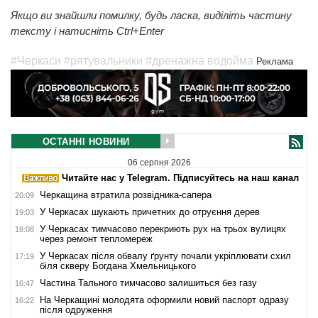
Якщо ви знайшли помилку, будь ласка, виділіть частину
тексту і натисніть Ctrl+Enter
#Черкаси
#рятувальники
#дренажна водойма
Реклама
ОСТАННІ НОВИНИ
06 серпня 2026
Читайте нас у Telegram. Підписуйтесь на наш канал
Черкащина втратила розвідника-сапера
20:09
У Черкасах шукають причетних до отруєння дерев
19:03
У Черкасах тимчасово перекриють рух на трьох вулицях
18:08
через ремонт тепломереж
У Черкасах після обвалу ґрунту почали укріплювати схил
17:19
біля скверу Богдана Хмельницького
Частина Тального тимчасово залишиться без газу
16:47
На Черкащині молодята оформили новий паспорт одразу
16:22
після одруження