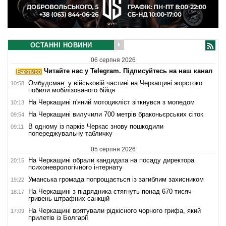
ОСТАННІ НОВИНИ
06 серпня 2026
Читайте нас у Telegram. Підписуйтесь на наш канал
Омбудсман: у військовій частині на Черкащині жорстоко
10:58
побили мобілізованого бійця
На Черкащині п'яний мотоцикліст зіткнувся з мопедом
10:13
На Черкащині вилучили 700 метрів браконьєрських сіток
09:54
В одному із парків Черкас знову пошкодили
09:11
попереджувальну табличку
05 серпня 2026
На Черкащині обрали кандидата на посаду директора
20:15
психоневрологічного інтернату
Уманська громада попрощається із загиблим захисником
19:22
На Черкащині з підрядника стягнуть понад 670 тисяч
18:17
гривень штрафних санкцій
На Черкащині врятували рідкісного чорного грифа, який
17:09
прилетів із Болгарії