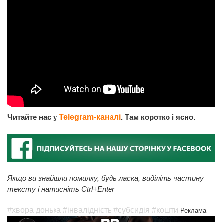
Читайте нас у
Telegram-каналі
. Там коротко і ясно.
Якщо ви знайшли помилку, будь ласка, виділіть частину
тексту і натисніть Ctrl+Enter
#хвора донька
#інвалідність
#субсидія
#кошти
Реклама