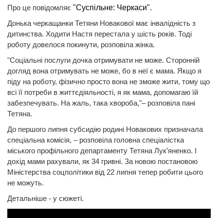
Про це повідомляє
"Суспільне: Черкаси".
Донька черкащанки Тетяни Новакової має інвалідність з
дитинства. Ходити Настя перестала у шість років. Тоді
роботу довелося покинути, розповіла жінка.
"Соціальні послуги дочка отримувати не може. Сторонній
догляд вона отримувать не може, бо в неї є мама. Якщо я
піду на роботу, фізично просто вона не зможе жити, тому що
всі її потреби в життєдіяльності, я як мама, допомагаю їй
забезпечувать. На жаль, така хвороба,"– розповіла пані
Тетяна.
До першого липня субсидію родині Новакових призначала
спеціальна комісія, – розповіла головна спеціалістка
міського профільного департаменту Тетяна Лук’яненко. І
дохід мами рахували, як 34 гривні. За новою постановою
Міністерства соцполітики від 22 липня тепер робити цього
не можуть.
Детальніше - у сюжеті.