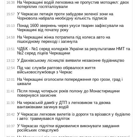
На Черкащині водій легковика не пропустив мотоцикл: двох
16:38
потерпілих госпіталізували
У Черкасах петиція проти забудови зеленої зони на
15:57
Чорновола набрала необхідну кількість підписів
Понад 1600 звернень через укуси тварин зафіксували на
15:13
Черкащині від початку року
На Черкащині жінка потрапила під колеса авто на
14:58
пішохідному переході і загинула
ЧДБК - №1 серед коледжів України за результатами НМТ та
13:51
№2 серед ліцеїв Черкащини
У Дахнівському лісництві виявили незаконне будівництво
13:12
Під час служби раптово обірвалося життя
12:54
військовослужбовця з Черкас
На Черкащині оголосили попередження про грози, град і
12:01
шквали
Після понад чотирьох років полону до Монастирищини
11:41
повернувся захисник
На черкаській дамбі у ДТП з легковиком та двома
11:30
вантажівками загинув водій
У Черкасах легковик вилетів із дороги та врізався у будівлю
10:42
і авто: травмувався підліток
У Черкасах підлітки відмовилися виконувати завдання
10:37
російських спецслужб