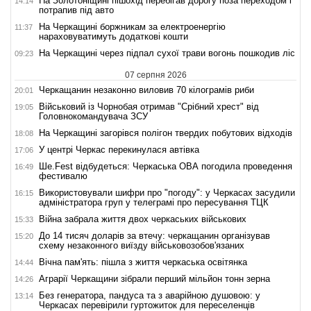
На Золотоніщині пішохід перебігав дорогу поза переходом і
14:14
потрапив під авто
На Черкащині боржникам за електроенергію
11:37
нараховуватимуть додаткові кошти
На Черкащині через підпал сухої трави вогонь пошкодив ліс
09:23
07 серпня 2026
Черкащанин незаконно виловив 70 кілограмів риби
20:01
Військовий із Чорнобая отримав "Срібний хрест" від
19:05
Головнокомандувача ЗСУ
На Черкащині загорівся полігон твердих побутових відходів
18:08
У центрі Черкас перекинулася автівка
17:06
Ше.Fest відбудеться: Черкаська ОВА погодила проведення
16:49
фестивалю
Використовували шифри про "погоду": у Черкасах засудили
16:15
адміністратора груп у телеграмі про пересування ТЦК
Війна забрала життя двох черкаських військових
15:33
До 14 тисяч доларів за втечу: черкащанин організував
15:20
схему незаконного виїзду військовозобов'язаних
Вічна пам'ять: пішла з життя черкаська освітянка
14:44
Аграрії Черкащини зібрали перший мільйон тонн зерна
14:26
Без генератора, пандуса та з аварійною душовою: у
13:14
Черкасах перевірили гуртожиток для переселенців