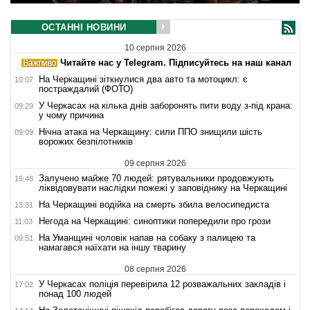
ОСТАННІ НОВИНИ
10 серпня 2026
Читайте нас у Telegram. Підписуйтесь на наш канал
На Черкащині зіткнулися два авто та мотоцикл: є
10:07
постраждалий (ФОТО)
У Черкасах на кілька днів заборонять пити воду з-під крана:
09:29
у чому причина
Нічна атака на Черкащину: сили ППО знищили шість
09:09
ворожих безпілотників
09 серпня 2026
Залучено майже 70 людей: рятувальники продовжують
15:48
ліквідовувати наслідки пожежі у заповіднику на Черкащині
На Черкащині водійка на смерть збила велосипедиста
13:31
Негода на Черкащині: синоптики попередили про грози
11:03
На Уманщині чоловік напав на собаку з палицею та
09:51
намагався наїхати на іншу тварину
08 серпня 2026
У Черкасах поліція перевірила 12 розважальних закладів і
17:02
понад 100 людей