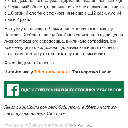
Як повідомляє прес-служба Державної екологічної інспекції
у Черкаській області, перевищено хімічне споживання кисню
в 1,8 рази, біологічне споживання кисню в 1,12 рази, амоній-
іони в 2 рази.
На думку спеціалістів Державної екологічної інспекції у
Черкаській області, появу білої піни спричинило підвищення
лужності водного середовища, викликане евтрофікацією
Кременчуцького водосховища, низькою швидкістю течії,
спалахом розвитку фітопланктону (цвітінням води).
Фото: Людмила Ткаченко
Читайте нас у
Telegram-каналі
. Там коротко і ясно.
Якщо ви знайшли помилку, будь ласка, виділіть частину
тексту і натисніть Ctrl+Enter
#Черкаси
#Дніпро
#цвітіння
#піна
Реклама