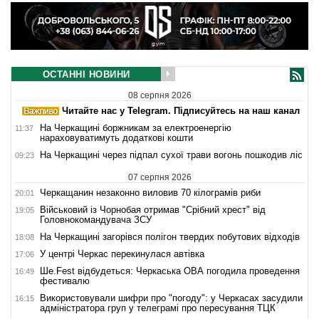
ОСТАННІ НОВИНИ
08 серпня 2026
Читайте нас у Telegram. Підписуйтесь на наш канал
На Черкащині боржникам за електроенергію
11:37
нараховуватимуть додаткові кошти
На Черкащині через підпал сухої трави вогонь пошкодив ліс
09:23
07 серпня 2026
Черкащанин незаконно виловив 70 кілограмів риби
20:01
Військовий із Чорнобая отримав "Срібний хрест" від
19:05
Головнокомандувача ЗСУ
На Черкащині загорівся полігон твердих побутових відходів
18:08
У центрі Черкас перекинулася автівка
17:06
Ше.Fest відбудеться: Черкаська ОВА погодила проведення
16:49
фестивалю
Використовували шифри про "погоду": у Черкасах засудили
16:15
адміністратора груп у телеграмі про пересування ТЦК