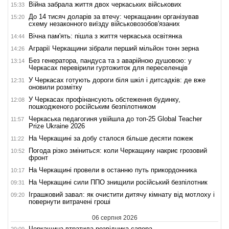
Війна забрала життя двох черкаських військових
15:33
До 14 тисяч доларів за втечу: черкащанин організував
15:20
схему незаконного виїзду військовозобов'язаних
Вічна пам'ять: пішла з життя черкаська освітянка
14:44
Аграрії Черкащини зібрали перший мільйон тонн зерна
14:26
Без генератора, пандуса та з аварійною душовою: у
13:14
Черкасах перевірили гуртожиток для переселенців
У Черкасах готують дороги біля шкіл і дитсадків: де вже
12:31
оновили розмітку
У Черкасах профінансують обстеження будинку,
12:08
пошкодженого російським безпілотником
Черкаська педагогиня увійшла до топ-25 Global Teacher
11:57
Prize Ukraine 2026
На Черкащині за добу сталося більше десяти пожеж
11:22
Погода різко зміниться: коли Черкащину накриє грозовий
10:52
фронт
На Черкащині провели в останню путь прикордонника
10:17
На Черкащині сили ППО знищили російський безпілотник
09:31
Іграшковий завал: як очистити дитячу кімнату від мотлоху і
09:20
повернути витрачені гроші
06 серпня 2026
Черкащина втратила розвідника-сапера
20:09