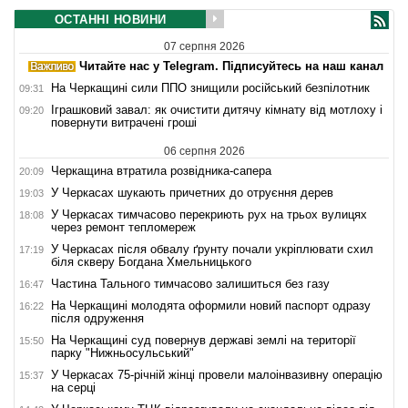
ОСТАННІ НОВИНИ
07 серпня 2026
Читайте нас у Telegram. Підписуйтесь на наш канал
На Черкащині сили ППО знищили російський безпілотник
09:31
Іграшковий завал: як очистити дитячу кімнату від мотлоху і
09:20
повернути витрачені гроші
06 серпня 2026
Черкащина втратила розвідника-сапера
20:09
У Черкасах шукають причетних до отруєння дерев
19:03
У Черкасах тимчасово перекриють рух на трьох вулицях
18:08
через ремонт тепломереж
У Черкасах після обвалу ґрунту почали укріплювати схил
17:19
біля скверу Богдана Хмельницького
Частина Тального тимчасово залишиться без газу
16:47
На Черкащині молодята оформили новий паспорт одразу
16:22
після одруження
На Черкащині суд повернув державі землі на території
15:50
парку "Нижньосульський"
У Черкасах 75-річній жінці провели малоінвазивну операцію
15:37
на серці