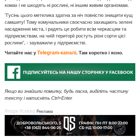
комах і не шкодять ні рослині, ні іншим живим організмам.
"Гусінь цього метелика здатна за ніч повністю знищити кущ
самшиту! Тому комунальники своєчасно захищають зелені
насадження міста, і радять це робити всім черкасцям та
підприємствам, на чиїй території ростуть різні сорти цієї
рослини", - зауважили у підприємстві.
Читайте нас у
Telegram-каналі
. Там коротко і ясно.
Якщо ви знайшли помилку, будь ласка, виділіть частину
тексту і натисніть Ctrl+Enter
#парк
#сквер
Реклама