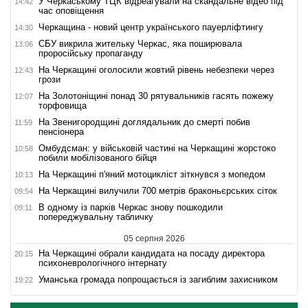
У Черкаському ТЦК відреагували на скандальне відео під
14:42
час оповіщення
Черкащина - новий центр українського пауерліфтингу
14:30
СБУ викрила жительку Черкас, яка поширювала
13:06
проросійську пропаганду
На Черкащині оголосили жовтий рівень небезпеки через
12:43
грози
На Золотоніщині понад 30 рятувальників гасять пожежу
12:07
торфовища
На Звенигородщині доглядальник до смерті побив
11:59
пенсіонера
Омбудсман: у військовій частині на Черкащині жорстоко
10:58
побили мобілізованого бійця
На Черкащині п'яний мотоцикліст зіткнувся з мопедом
10:13
На Черкащині вилучили 700 метрів браконьєрських сіток
09:54
В одному із парків Черкас знову пошкодили
09:11
попереджувальну табличку
05 серпня 2026
На Черкащині обрали кандидата на посаду директора
20:15
психоневрологічного інтернату
Уманська громада попрощається із загиблим захисником
19:22