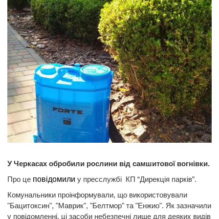
У Черкасах обробили рослини від самшитової вогнівки.
Про це
повідомили
у пресслужбі КП “Дирекція парків”.
Комунальники проінформували, що використовували
"Бацитоксин", "Маврик", "Белтмор" та "Енжио". Як зазначили
у повідомленні, ці засоби небезпечні лише для деяких видів