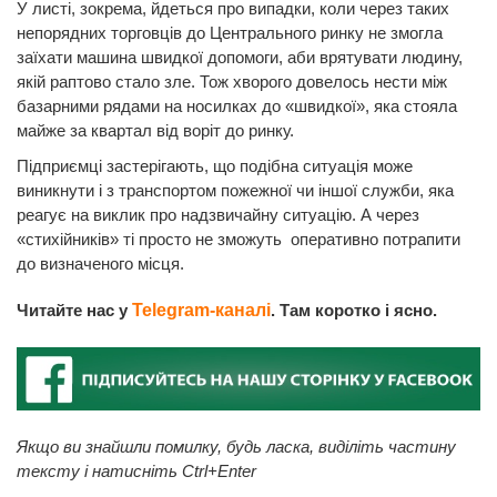
У листі, зокрема, йдеться про випадки, коли через таких
непорядних торговців до Центрального ринку не змогла
заїхати машина швидкої допомоги, аби врятувати людину,
якій раптово стало зле. Тож хворого довелось нести між
базарними рядами на носилках до «швидкої», яка стояла
майже за квартал від воріт до ринку.
Підприємці застерігають, що подібна ситуація може
виникнути і з транспортом пожежної чи іншої служби, яка
реагує на виклик про надзвичайну ситуацію. А через
«стихійників» ті просто не зможуть оперативно потрапити
до визначеного місця.
Читайте нас у
Telegram-каналі
. Там коротко і ясно.
Якщо ви знайшли помилку, будь ласка, виділіть частину
тексту і натисніть Ctrl+Enter