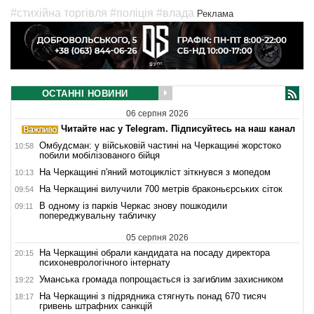
#стихійна торгівля
#поліція
#влада
Реклама
ОСТАННІ НОВИНИ
06 серпня 2026
Читайте нас у Telegram. Підписуйтесь на наш канал
Омбудсман: у військовій частині на Черкащині жорстоко
10:58
побили мобілізованого бійця
На Черкащині п'яний мотоцикліст зіткнувся з мопедом
10:13
На Черкащині вилучили 700 метрів браконьєрських сіток
09:54
В одному із парків Черкас знову пошкодили
09:11
попереджувальну табличку
05 серпня 2026
На Черкащині обрали кандидата на посаду директора
20:15
психоневрологічного інтернату
Уманська громада попрощається із загиблим захисником
19:22
На Черкащині з підрядника стягнуть понад 670 тисяч
18:17
гривень штрафних санкцій