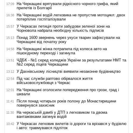
На Черкащині врятували рідкісного чорного грифа, який
17:09
прилетів із Болгарії
На Черкащині водій легковика не пропустив мотоцикл: двох
16:38
потерпілих госпіталізували
У Черкасах петиція проти забудови зеленої зони на
15:57
Чорновола набрала необхідну кількість підписів
Понад 1600 звернень через укуси тварин зафіксували на
15:13
Черкащині від початку року
На Черкащині жінка потрапила під колеса авто на
14:58
пішохідному переході і загинула
ЧДБК - №1 серед коледжів України за результатами НМТ та
13:51
№2 серед ліцеїв Черкащини
У Дахнівському лісництві виявили незаконне будівництво
13:12
Під час служби раптово обірвалося життя
12:54
військовослужбовця з Черкас
На Черкащині оголосили попередження про грози, град і
12:01
шквали
Після понад чотирьох років полону до Монастирищини
11:41
повернувся захисник
На черкаській дамбі у ДТП з легковиком та двома
11:30
вантажівками загинув водій
У Черкасах легковик вилетів із дороги та врізався у будівлю
10:42
і авто: травмувався підліток