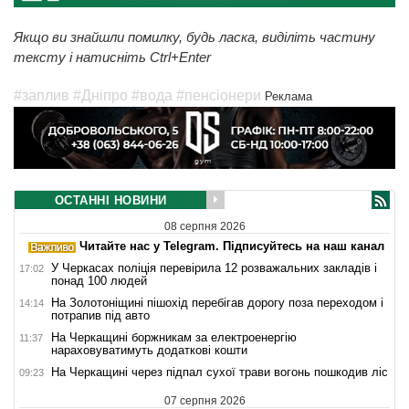
Якщо ви знайшли помилку, будь ласка, виділіть частину
тексту і натисніть Ctrl+Enter
#заплив
#Дніпро
#вода
#пенсіонери
Реклама
ОСТАННІ НОВИНИ
08 серпня 2026
Читайте нас у Telegram. Підписуйтесь на наш канал
У Черкасах поліція перевірила 12 розважальних закладів і
17:02
понад 100 людей
На Золотоніщині пішохід перебігав дорогу поза переходом і
14:14
потрапив під авто
На Черкащині боржникам за електроенергію
11:37
нараховуватимуть додаткові кошти
На Черкащині через підпал сухої трави вогонь пошкодив ліс
09:23
07 серпня 2026