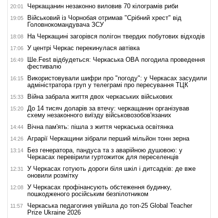
Черкащанин незаконно виловив 70 кілограмів риби
20:01
Військовий із Чорнобая отримав "Срібний хрест" від
19:05
Головнокомандувача ЗСУ
На Черкащині загорівся полігон твердих побутових відходів
18:08
У центрі Черкас перекинулася автівка
17:06
Ше.Fest відбудеться: Черкаська ОВА погодила проведення
16:49
фестивалю
Використовували шифри про "погоду": у Черкасах засудили
16:15
адміністратора груп у телеграмі про пересування ТЦК
Війна забрала життя двох черкаських військових
15:33
До 14 тисяч доларів за втечу: черкащанин організував
15:20
схему незаконного виїзду військовозобов'язаних
Вічна пам'ять: пішла з життя черкаська освітянка
14:44
Аграрії Черкащини зібрали перший мільйон тонн зерна
14:26
Без генератора, пандуса та з аварійною душовою: у
13:14
Черкасах перевірили гуртожиток для переселенців
У Черкасах готують дороги біля шкіл і дитсадків: де вже
12:31
оновили розмітку
У Черкасах профінансують обстеження будинку,
12:08
пошкодженого російським безпілотником
Черкаська педагогиня увійшла до топ-25 Global Teacher
11:57
Prize Ukraine 2026