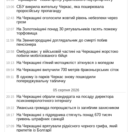
СБУ викрила жительку Черкас, яка поширювала
13:06
проросійську пропаганду
На Черкащині оголосили жовтий рівень небезпеки через
12:43
грози
На Золотоніщині понад 30 рятувальників гасять пожежу
12:07
торфовища
На Звенигородщині доглядальник до смерті побив
11:59
пенсіонера
Омбудсман: у військовій частині на Черкащині жорстоко
10:58
побили мобілізованого бійця
На Черкащині п'яний мотоцикліст зіткнувся з мопедом
10:13
На Черкащині вилучили 700 метрів браконьєрських сіток
09:54
В одному із парків Черкас знову пошкодили
09:11
попереджувальну табличку
05 серпня 2026
На Черкащині обрали кандидата на посаду директора
20:15
психоневрологічного інтернату
Уманська громада попрощається із загиблим захисником
19:22
На Черкащині з підрядника стягнуть понад 670 тисяч
18:17
гривень штрафних санкцій
На Черкащині врятували рідкісного чорного грифа, який
17:09
прилетів із Болгарії