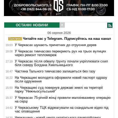
ОСТАННІ НОВИНИ
06 серпня 2026
Читайте нас у Telegram. Підписуйтесь на наш канал
У Черкасах шукають причетних до отруєння дерев
19:03
У Черкасах тимчасово перекриють рух на трьох вулицях
18:08
через ремонт тепломереж
У Черкасах після обвалу ґрунту почали укріплювати схил
17:19
біля скверу Богдана Хмельницького
Частина Тального тимчасово залишиться без газу
16:47
На Черкащині молодята оформили новий паспорт одразу
16:22
після одруження
На Черкащині суд повернув державі землі на території
15:50
парку "Нижньосульський"
У Черкасах 75-річній жінці провели малоінвазивну операцію
15:37
на серці
У Черкаському ТЦК відреагували на скандальне відео під
14:42
час оповіщення
Черкащина - новий центр українського пауерліфтингу
14:30