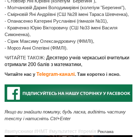
- Стовбир Яні Юріївні (колегіум "Берегиня"),
- Молчановій Дарині Володимирівні (колегіум "Берегиня"),
- Смірновій Яні Андріївні (СШ №28 імені Тараса Шевченка),
- Опанасенко Катерині Русланівні (гімназія №31),
- Кравченко Юрію Вікторовичу (СШ №33 імені Василя
Симоненка),
- Сірик Максиму Олександровичу (ФІМЛІ),
- Мороз Анні Олегівні (ФІМЛІ).
ЧИТАЙТЕ ТАКОЖ:
Десятеро учнів черкаської вчительки
отримали 200 балів з математики,
Читайте нас у
Telegram-каналі
. Там коротко і ясно.
Якщо ви знайшли помилку, будь ласка, виділіть частину
тексту і натисніть Ctrl+Enter
#випускники
#НМТ
#мультитест
#премія
Реклама