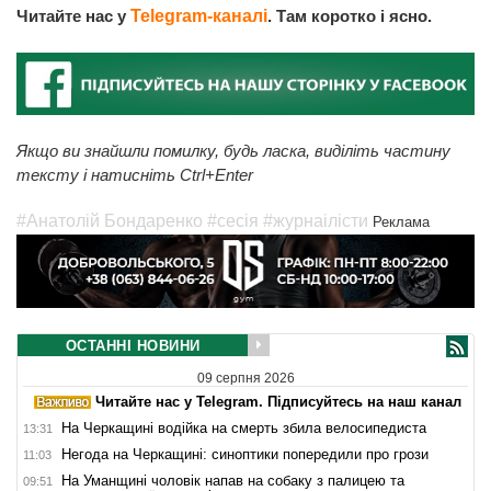
Читайте нас у
Telegram-каналі
. Там коротко і ясно.
Якщо ви знайшли помилку, будь ласка, виділіть частину
тексту і натисніть Ctrl+Enter
#Анатолій Бондаренко
#сесія
#журнаілісти
Реклама
ОСТАННІ НОВИНИ
09 серпня 2026
Читайте нас у Telegram. Підписуйтесь на наш канал
На Черкащині водійка на смерть збила велосипедиста
13:31
Негода на Черкащині: синоптики попередили про грози
11:03
На Уманщині чоловік напав на собаку з палицею та
09:51