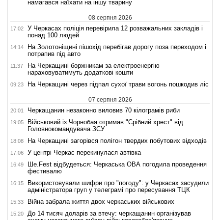
намагався наїхати на іншу тварину
08 серпня 2026
У Черкасах поліція перевірила 12 розважальних закладів і
17:02
понад 100 людей
На Золотоніщині пішохід перебігав дорогу поза переходом і
14:14
потрапив під авто
На Черкащині боржникам за електроенергію
11:37
нараховуватимуть додаткові кошти
На Черкащині через підпал сухої трави вогонь пошкодив ліс
09:23
07 серпня 2026
Черкащанин незаконно виловив 70 кілограмів риби
20:01
Військовий із Чорнобая отримав "Срібний хрест" від
19:05
Головнокомандувача ЗСУ
На Черкащині загорівся полігон твердих побутових відходів
18:08
У центрі Черкас перекинулася автівка
17:06
Ше.Fest відбудеться: Черкаська ОВА погодила проведення
16:49
фестивалю
Використовували шифри про "погоду": у Черкасах засудили
16:15
адміністратора груп у телеграмі про пересування ТЦК
Війна забрала життя двох черкаських військових
15:33
До 14 тисяч доларів за втечу: черкащанин організував
15:20