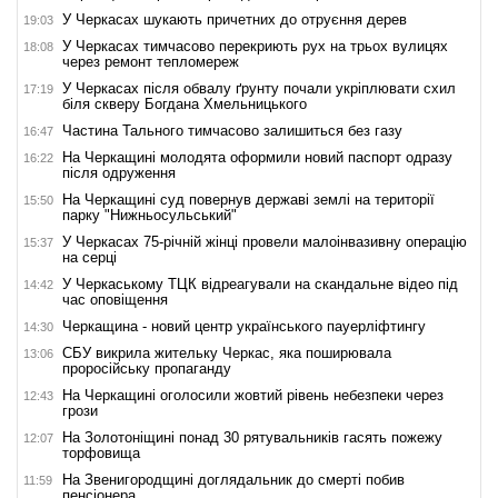
У Черкасах шукають причетних до отруєння дерев
19:03
У Черкасах тимчасово перекриють рух на трьох вулицях
18:08
через ремонт тепломереж
У Черкасах після обвалу ґрунту почали укріплювати схил
17:19
біля скверу Богдана Хмельницького
Частина Тального тимчасово залишиться без газу
16:47
На Черкащині молодята оформили новий паспорт одразу
16:22
після одруження
На Черкащині суд повернув державі землі на території
15:50
парку "Нижньосульський"
У Черкасах 75-річній жінці провели малоінвазивну операцію
15:37
на серці
У Черкаському ТЦК відреагували на скандальне відео під
14:42
час оповіщення
Черкащина - новий центр українського пауерліфтингу
14:30
СБУ викрила жительку Черкас, яка поширювала
13:06
проросійську пропаганду
На Черкащині оголосили жовтий рівень небезпеки через
12:43
грози
На Золотоніщині понад 30 рятувальників гасять пожежу
12:07
торфовища
На Звенигородщині доглядальник до смерті побив
11:59
пенсіонера