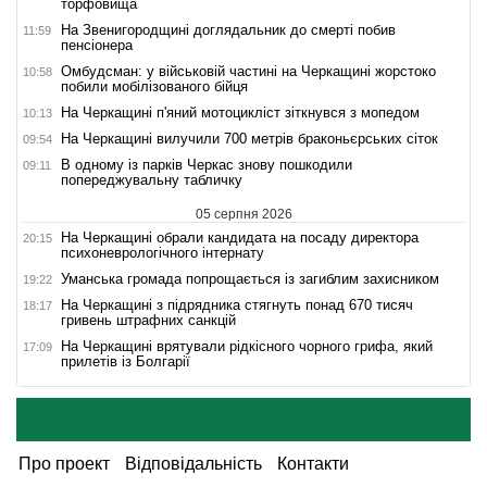
торфовища
На Звенигородщині доглядальник до смерті побив
11:59
пенсіонера
Омбудсман: у військовій частині на Черкащині жорстоко
10:58
побили мобілізованого бійця
На Черкащині п'яний мотоцикліст зіткнувся з мопедом
10:13
На Черкащині вилучили 700 метрів браконьєрських сіток
09:54
В одному із парків Черкас знову пошкодили
09:11
попереджувальну табличку
05 серпня 2026
На Черкащині обрали кандидата на посаду директора
20:15
психоневрологічного інтернату
Уманська громада попрощається із загиблим захисником
19:22
На Черкащині з підрядника стягнуть понад 670 тисяч
18:17
гривень штрафних санкцій
На Черкащині врятували рідкісного чорного грифа, який
17:09
прилетів із Болгарії
Про проект
Відповідальність
Контакти