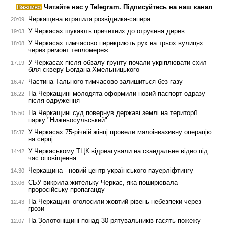
Читайте нас у Telegram. Підписуйтесь на наш канал
Черкащина втратила розвідника-сапера
20:09
У Черкасах шукають причетних до отруєння дерев
19:03
У Черкасах тимчасово перекриють рух на трьох вулицях
18:08
через ремонт тепломереж
У Черкасах після обвалу ґрунту почали укріплювати схил
17:19
біля скверу Богдана Хмельницького
Частина Тального тимчасово залишиться без газу
16:47
На Черкащині молодята оформили новий паспорт одразу
16:22
після одруження
На Черкащині суд повернув державі землі на території
15:50
парку "Нижньосульський"
У Черкасах 75-річній жінці провели малоінвазивну операцію
15:37
на серці
У Черкаському ТЦК відреагували на скандальне відео під
14:42
час оповіщення
Черкащина - новий центр українського пауерліфтингу
14:30
СБУ викрила жительку Черкас, яка поширювала
13:06
проросійську пропаганду
На Черкащині оголосили жовтий рівень небезпеки через
12:43
грози
На Золотоніщині понад 30 рятувальників гасять пожежу
12:07