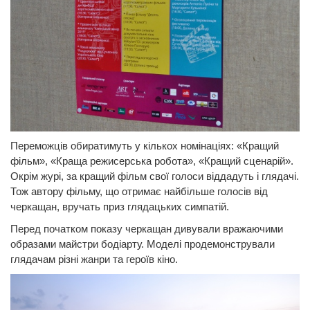
Переможців обиратимуть у кількох номінаціях: «Кращий
фільм», «Краща режисерська робота», «Кращий сценарій».
Окрім журі, за кращий фільм свої голоси віддадуть і глядачі.
Тож автору фільму, що отримає найбільше голосів від
черкащан, вручать приз глядацьких симпатій.
Перед початком показу черкащан дивували вражаючими
образами майстри бодіарту. Моделі продемонстрували
глядачам різні жанри та героїв кіно.