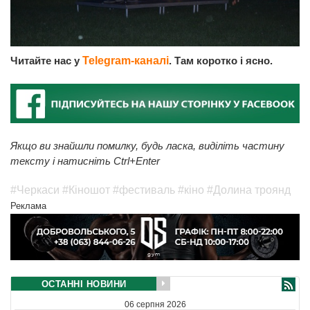
Читайте нас у
Telegram-каналі
. Там коротко і ясно.
Якщо ви знайшли помилку, будь ласка, виділіть частину
тексту і натисніть Ctrl+Enter
#Черкаси
#Кіношот
#фестиваль
#кіно
#Долина троянд
Реклама
ОСТАННІ НОВИНИ
06 серпня 2026