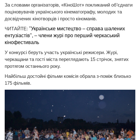
За словами організаторів, «КіноШот» покликаний об’єднати
поціновувачів українського кінематографу, молодих та
досвідчених кінотворців і просто кіноманів.
ЧИТАЙТЕ:
"Українське мистецтво – справа шалених
ентузіастів", – члени журі про перший черкаський
кінофестиваль
У конкурсі беруть участь українські режисери. Журі,
черкащани та гості міста переглядають 15 стрічок, знятих
протягом останнього року.
Найбільш достойні фільми комісія обрала з-поміж близько
175 фільмів.