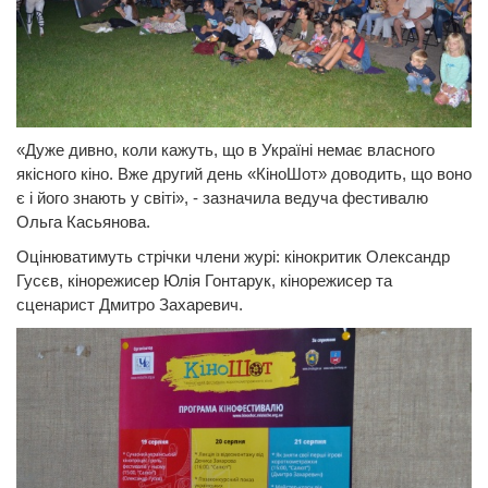
«Дуже дивно, коли кажуть, що в Україні немає власного
якісного кіно. Вже другий день «КіноШот» доводить, що воно
є і його знають у світі», - зазначила ведуча фестивалю
Ольга Касьянова.
Оцінюватимуть стрічки члени журі: кінокритик Олександр
Гусєв, кінорежисер Юлія Гонтарук, кінорежисер та
сценарист Дмитро Захаревич.